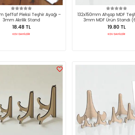
Şeffaf Pleksi Teşhir Ayağı –
132x150mm Ahşap MDF Teşhi
3mm Akrilik Stand
3mm MDF Ürün Standı (
18.48 TL
19.80 TL
KDV DAHİLDİR
KDV DAHİLDİR