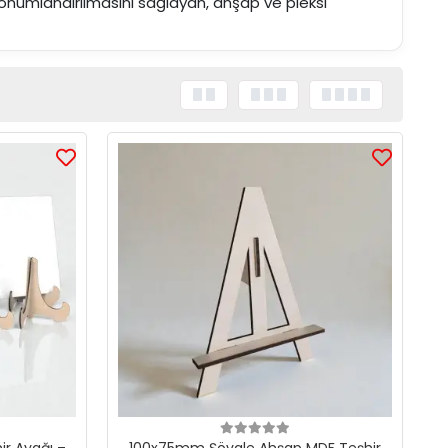
 konumlandırılmasını sağlayan, ahşap ve pleksi
r Ayağı –
100x75mm Şövale Ahşap MDF Teşhir