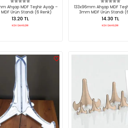
mm Ahşap MDF Teşhir Ayağı –
133x96mm Ahşap MDF Teşhi
MDF Ürün Standı (6 Renk)
3mm MDF Ürün Standı (
13.20 TL
14.30 TL
KDV DAHİLDİR
KDV DAHİLDİR