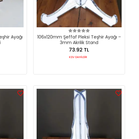
şhir Ayağı
106x120mm Şeffaf Pleksi Teşhir Ayağı –
i
3mm Akrilik Stand
73.92 TL
KDV DAHİLDİR