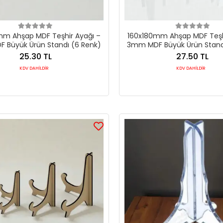
mm Ahşap MDF Teşhir Ayağı –
160x180mm Ahşap MDF Teşh
 Büyük Ürün Standı (6 Renk)
3mm MDF Büyük Ürün Stand
25.30 TL
27.50 TL
KDV DAHİLDİR
KDV DAHİLDİR