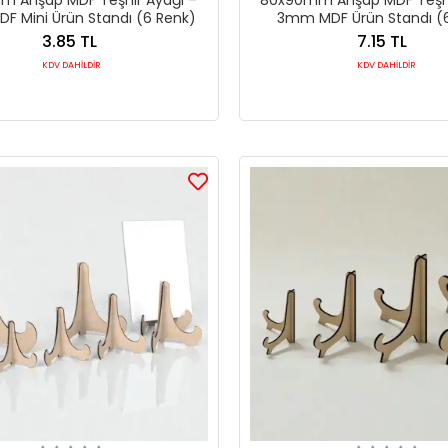
 Mini Ürün Standı (6 Renk)
3mm MDF Ürün Standı (
3.85 TL
7.15 TL
KDV DAHİLDİR
KDV DAHİLDİR