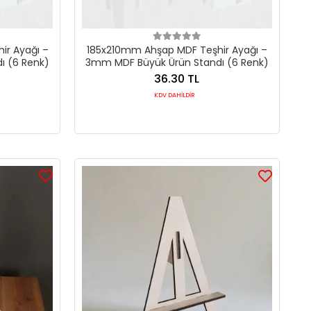
ir Ayağı –
185x210mm Ahşap MDF Teşhir Ayağı –
ı (6 Renk)
3mm MDF Büyük Ürün Standı (6 Renk)
36.30 TL
KDV DAHİLDİR