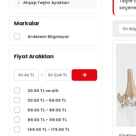
Teşhir 
Ahşap Teşhir Ayakları
seçenek
Markalar
Ardecem Bilgisayar
Fiyat Aralıkları
-
30.00 TL ve altı
30.00 TL - 59.00 TL
59.00 TL - 89.00 TL
89.00 TL - 119.00 TL
149.00 TL - 179.00 TL
53x60m