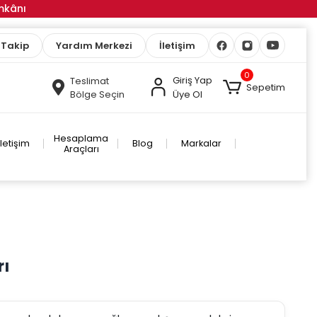
İmkânı
 Takip
Yardım Merkezi
İletişim
0
Giriş Yap
Teslimat
Sepetim
Bölge Seçin
Üye Ol
Hesaplama
İletişim
Blog
Markalar
Araçları
rı