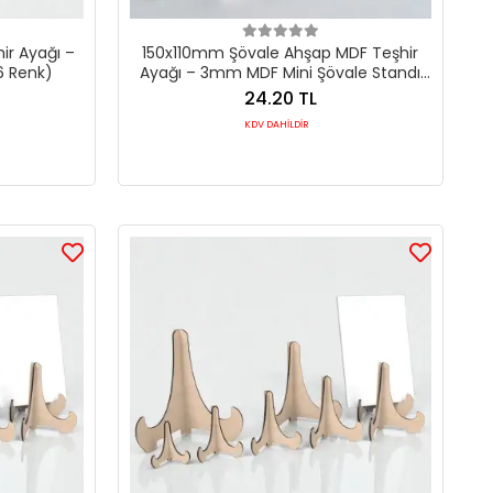
r Ayağı –
150x110mm Şövale Ahşap MDF Teşhir
6 Renk)
Ayağı – 3mm MDF Mini Şövale Standı
(6 Renk)
24.20 TL
KDV DAHİLDİR