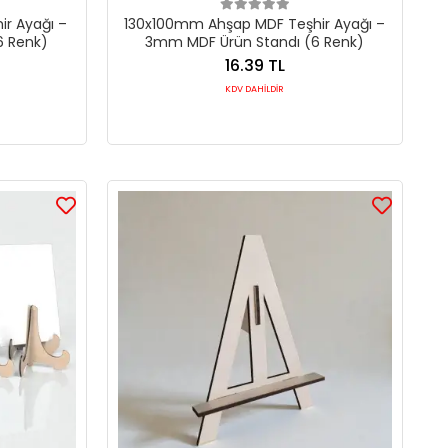
r Ayağı –
130x100mm Ahşap MDF Teşhir Ayağı –
6 Renk)
3mm MDF Ürün Standı (6 Renk)
16.39 TL
KDV DAHİLDİR