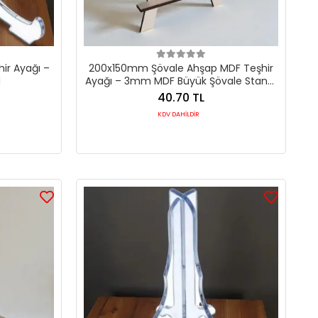
ir Ayağı –
200x150mm Şövale Ahşap MDF Teşhir
d
Ayağı – 3mm MDF Büyük Şövale Standı
(6 Renk)
40.70 TL
KDV DAHİLDİR