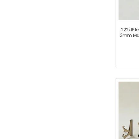
222x161
3mm MDF