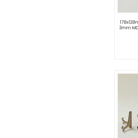
178x128
3mm MDF