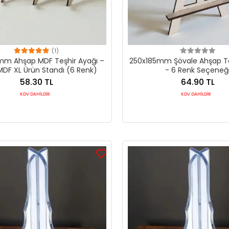
(1)
mm Ahşap MDF Teşhir Ayağı –
250x185mm Şövale Ahşap Te
F XL Ürün Standı (6 Renk)
- 6 Renk Seçeneğ
58.30 TL
64.90 TL
KDV DAHİLDİR
KDV DAHİLDİR