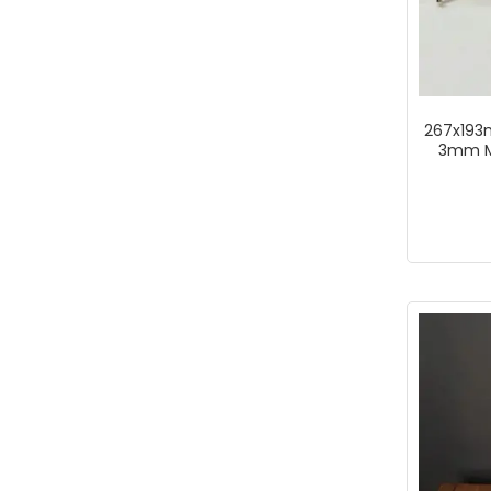
267x193
3mm MD