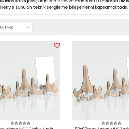
ayakları kategorisi; ürünlerin vitrin ve masaüstü alanlarda dik
leriyle sunulan teknik sergileme bileşenlerini kapsamaktadır.
m Ahşap MDF Teşhir Ayağı –
80x90mm Ahşap MDF Teşhi