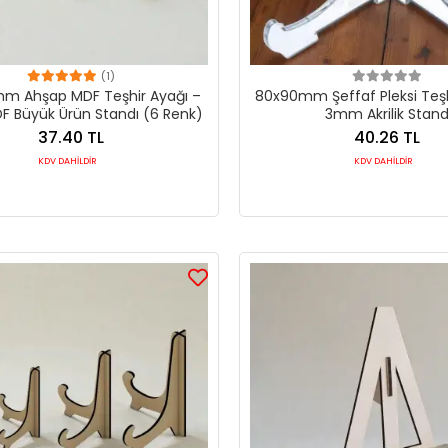
(1)
mm Ahşap MDF Teşhir Ayağı –
80x90mm Şeffaf Pleksi Teşh
 Büyük Ürün Standı (6 Renk)
3mm Akrilik Stan
37.40 TL
40.26 TL
KDV DAHİLDİR
KDV DAHİLDİR