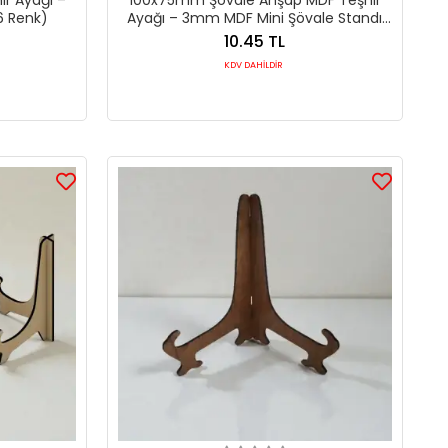
6 Renk)
Ayağı – 3mm MDF Mini Şövale Standı
(6 Renk)
10.45 TL
KDV DAHİLDİR