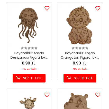
Boyanabilir Ahşap
Boyanabilir Ahşap
Denizanası Figürü 15x8
Orangutan Figürü 16x10
cm
cm
8.90 TL
8.90 TL
KDV DAHİLDİR
KDV DAHİLDİR
SEPETE EKLE
SEPETE EKLE