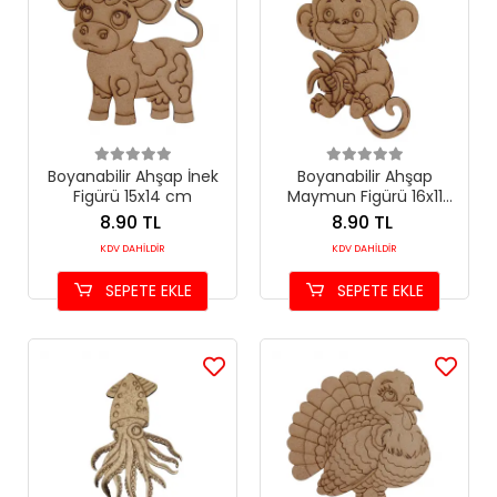
Boyanabilir Ahşap İnek
Boyanabilir Ahşap
Figürü 15x14 cm
Maymun Figürü 16x11
cm
8.90 TL
8.90 TL
KDV DAHİLDİR
KDV DAHİLDİR
SEPETE EKLE
SEPETE EKLE