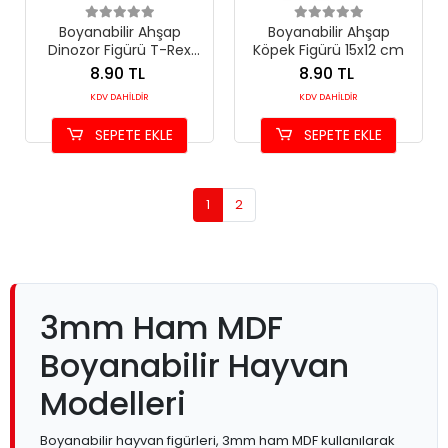
Boyanabilir Ahşap
Boyanabilir Ahşap
Dinozor Figürü T-Rex
Köpek Figürü 15x12 cm
16x13 cm
8.90 TL
8.90 TL
KDV DAHİLDİR
KDV DAHİLDİR
SEPETE EKLE
SEPETE EKLE
1
2
3mm Ham MDF
Boyanabilir Hayvan
Modelleri
Boyanabilir hayvan figürleri, 3mm ham MDF kullanılarak