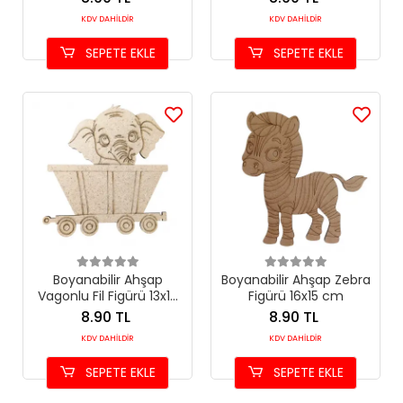
KDV DAHİLDİR
KDV DAHİLDİR
SEPETE EKLE
SEPETE EKLE
Boyanabilir Ahşap
Boyanabilir Ahşap Zebra
Vagonlu Fil Figürü 13x13
Figürü 16x15 cm
cm
8.90 TL
8.90 TL
KDV DAHİLDİR
KDV DAHİLDİR
SEPETE EKLE
SEPETE EKLE