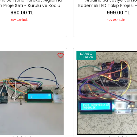
 Proje Seti - Kurulu ve Kodlu
Kademeli LED Takip Projesi 
Kodlu
990.00 TL
999.00 TL
KDV DAHİLDİR
KDV DAHİLDİR
KARGO
BEDAVA