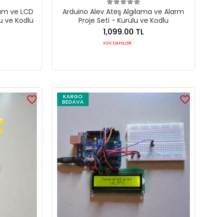
çüm ve LCD
Arduino Alev Ateş Algılama ve Alarm
lu ve Kodlu
Proje Seti - Kurulu ve Kodlu
1,099.00 TL
KDV DAHİLDİR
KARGO
BEDAVA