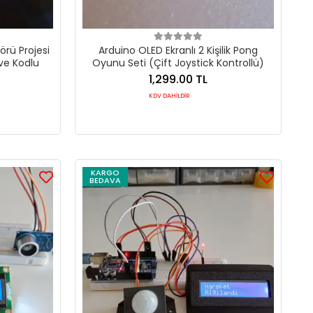
örü Projesi
Arduino OLED Ekranlı 2 Kişilik Pong
 ve Kodlu
Oyunu Seti (Çift Joystick Kontrollü)
1,299.00 TL
KDV DAHİLDİR
KARGO
BEDAVA