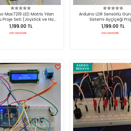
no Max7219 LED Matris Yılan
Arduino LDR Sensörlü Gün
Proje Seti (Joystick ve Hız
Sistemi Ayçiçeği Proj
Kontrollü)
1,199.00 TL
1,199.00 TL
KDV DAHİLDİR
KDV DAHİLDİR
KARGO
BEDAVA