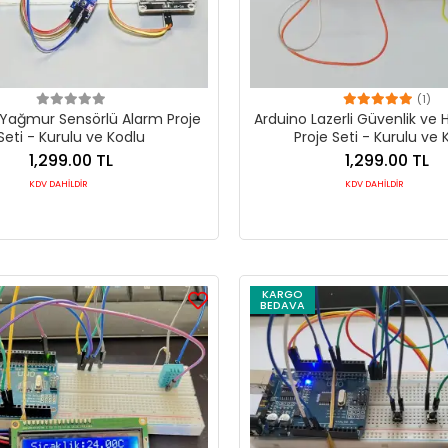
(1)
 Yağmur Sensörlü Alarm Proje
Arduino Lazerli Güvenlik ve H
Seti - Kurulu ve Kodlu
Proje Seti - Kurulu ve 
1,299.00 TL
1,299.00 TL
KDV DAHİLDİR
KDV DAHİLDİR
KARGO
BEDAVA