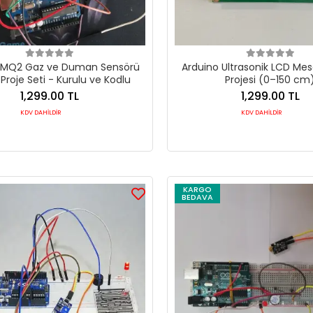
 MQ2 Gaz ve Duman Sensörü
Arduino Ultrasonik LCD Me
Proje Seti - Kurulu ve Kodlu
Projesi (0–150 cm
1,299.00 TL
1,299.00 TL
KDV DAHİLDİR
KDV DAHİLDİR
KARGO
BEDAVA