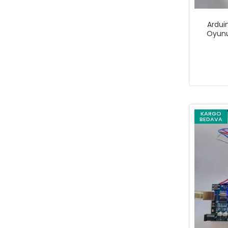
Ardui
Oyunu 
KARGO
BEDAVA