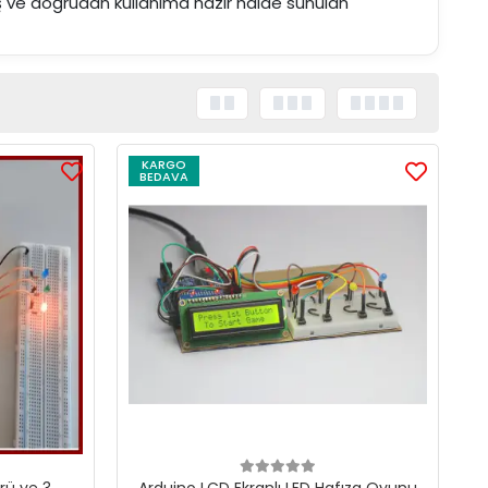
iş ve doğrudan kullanıma hazır halde sunulan
KARGO
BEDAVA
rü ve 3
Arduino LCD Ekranlı LED Hafıza Oyunu