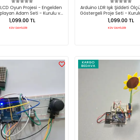
 LCD Oyun Projesi - Engelden
Arduino LDR Işık Şiddeti Öl
playan Adam Seti - Kurulu ve
Göstergeli Proje Seti - Kuru
Kodlu
1,099.00 TL
1,099.00 TL
KDV DAHİLDİR
KDV DAHİLDİR
KARGO
BEDAVA