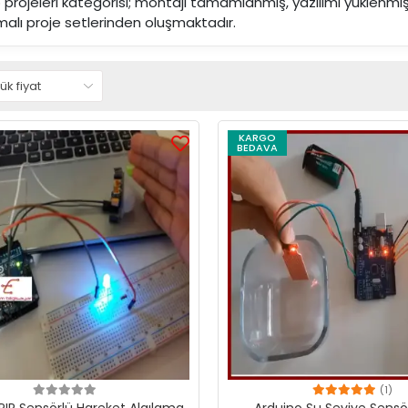
 projeleri kategorisi; montajı tamamlanmış, yazılımı yüklenm
alı proje setlerinden oluşmaktadır.
KARGO
BEDAVA
(1)
PIR Sensörlü Hareket Algılama
Arduino Su Seviye Sensö