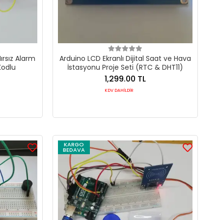
ırsız Alarm
Arduino LCD Ekranlı Dijital Saat ve Hava
Kodlu
İstasyonu Proje Seti (RTC & DHT11)
1,299.00 TL
KDV DAHİLDİR
KARGO
BEDAVA