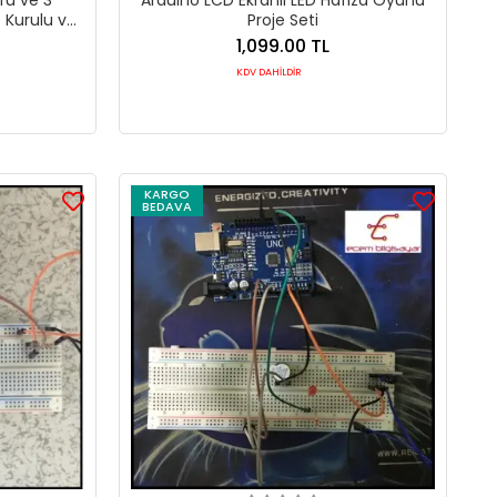
- Kurulu ve
Proje Seti
1,099.00 TL
KDV DAHİLDİR
KARGO
BEDAVA