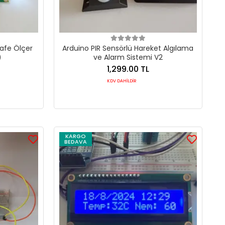
safe Ölçer
Arduino PIR Sensörlü Hareket Algılama
)
ve Alarm Sistemi V2
1,299.00 TL
KDV DAHİLDİR
KARGO
BEDAVA