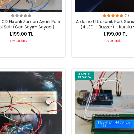
(1)
LCD Ekranlı Zaman Ayarlı Röle
Arduino Ultrasonik Park Sens
ol Seti (Geri Sayım Sayacı)
(4 LED + Buzzer) - Kurulu
1,199.00 TL
1,199.00 TL
KDV DAHİLDİR
KDV DAHİLDİR
KARGO
BEDAVA