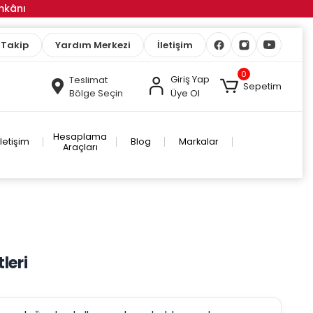
İmkânı
 Takip
Yardım Merkezi
İletişim
0
Giriş Yap
Teslimat
Sepetim
Bölge Seçin
Üye Ol
Hesaplama
İletişim
Blog
Markalar
Araçları
leri