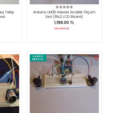
eş Takip
Arduino LM35 Hassas Sıcaklık Ölçüm
esi
Seti (16x2 LCD Ekranlı)
1,199.00 TL
KDV DAHİLDİR
KARGO
BEDAVA