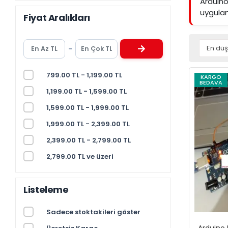
Arduino
uygulam
Fiyat Aralıkları
-
799.00 TL - 1,199.00 TL
KARGO
BEDAVA
1,199.00 TL - 1,599.00 TL
1,599.00 TL - 1,999.00 TL
1,999.00 TL - 2,399.00 TL
2,399.00 TL - 2,799.00 TL
2,799.00 TL ve üzeri
Listeleme
Sadece stoktakileri göster
Arduino 