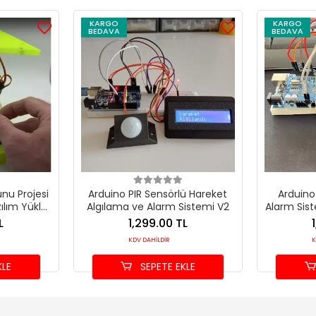
KARGO
KARGO
BEDAVA
BEDAVA
nu Projesi
Arduino PIR Sensörlü Hareket
Arduin
zılım Yüklü
Algılama ve Alarm Sistemi V2
Alarm Siste
L
1,299.00 TL
KDV DAHİLDİR
K
KLE
SEPETE EKLE