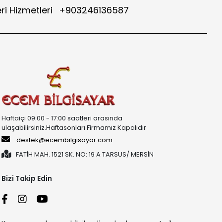
ri Hizmetleri
+903246136587
Haftaiçi 09:00 - 17:00 saatleri arasında
ulaşabilirsiniz.Haftasonları Firmamız Kapalıdır
destek@ecembilgisayar.com
FATİH MAH. 1521 SK. NO: 19 A TARSUS/ MERSİN
Bizi Takip Edin