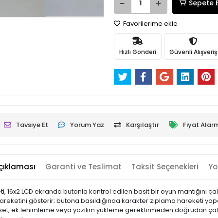
Sepete 
Favorilerime ekle
Hızlı Gönderi
Güvenli Alışveriş
Tavsiye Et
Yorum Yaz
Karşılaştır
Fiyat Alar
çıklaması
Garanti ve Teslimat
Taksit Seçenekleri
Yo
16x2 LCD ekranda butonla kontrol edilen basit bir oyun mantığını çalı
r hareketini gösterir; butona basıldığında karakter zıplama hareketi 
set, ek lehimleme veya yazılım yükleme gerektirmeden doğrudan çalıştı