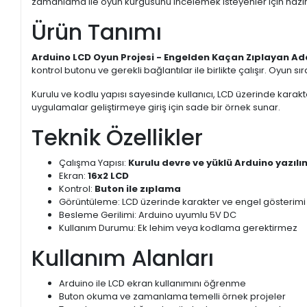
zamanlama ile oyun kurgusunu incelemek isteyenler için hazır
Ürün Tanımı
Arduino LCD Oyun Projesi - Engelden Kaçan Zıplayan A
kontrol butonu ve gerekli bağlantılar ile birlikte çalışır. Oyun 
Kurulu ve kodlu yapısı sayesinde kullanıcı, LCD üzerinde karakt
uygulamalar geliştirmeye giriş için sade bir örnek sunar.
Teknik Özellikler
Çalışma Yapısı:
Kurulu devre ve yüklü Arduino yazılı
Ekran:
16x2 LCD
Kontrol:
Buton ile zıplama
Görüntüleme: LCD üzerinde karakter ve engel gösterimi
Besleme Gerilimi: Arduino uyumlu 5V DC
Kullanım Durumu: Ek lehim veya kodlama gerektirmez
Kullanım Alanları
Arduino ile LCD ekran kullanımını öğrenme
Buton okuma ve zamanlama temelli örnek projeler