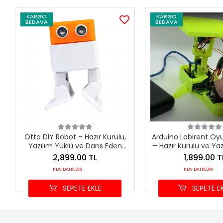
KARGO
KARGO
BEDAVA
BEDAVA
Otto DIY Robot – Hazır Kurulu,
Arduino Labirent Oyu
Yazılım Yüklü ve Dans Eden
– Hazır Kurulu ve Ya
Robotik Set
Tam Set
2,899.00 TL
1,899.00 T
KDV DAHİLDİR
KDV DAHİLDİR
SEPETE EKLE
SEPETE E