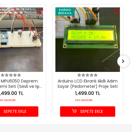
KARGO
BEDAVA
o MPU6050 Deprem
Arduino LCD Ekranlı Akıllı Adım
mi Seti (Sesli ve Işıklı
Sayar (Pedometer) Proje Seti
Uyarı)
1,499.00 TL
1,499.00 TL
DV DAHİLDİR
KDV DAHİLDİR
SEPETE EKLE
SEPETE EKLE