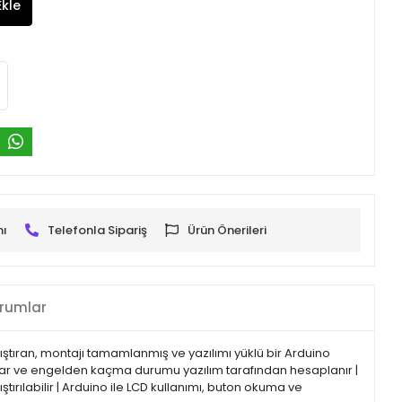
Ekle
mı
Telefonla Sipariş
Ürün Önerileri
rumlar
ştıran, montajı tamamlanmış ve yazılımı yüklü bir Arduino
yapar ve engelden kaçma durumu yazılım tarafından hesaplanır |
rılabilir | Arduino ile LCD kullanımı, buton okuma ve