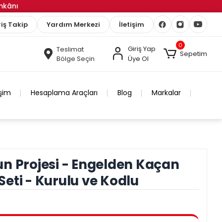
İmkânı
iş Takip
Yardım Merkezi
İletişim
0
Giriş Yap
Teslimat
Sepetim
Bölge Seçin
Üye Ol
işim
Hesaplama Araçları
Blog
Markalar
n Projesi - Engelden Kaçan
eti - Kurulu ve Kodlu