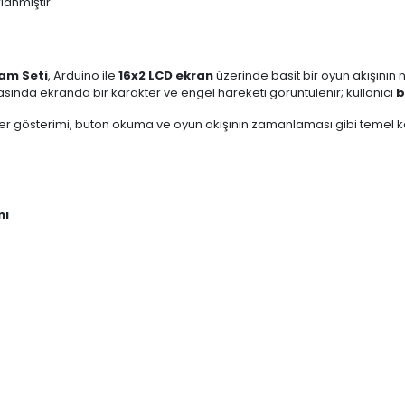
lanmıştır
dam Seti
, Arduino ile
16x2 LCD ekran
üzerinde basit bir oyun akışının 
sırasında ekranda bir karakter ve engel hareketi görüntülenir; kullanıcı
b
er gösterimi, buton okuma ve oyun akışının zamanlaması gibi temel konul
mı