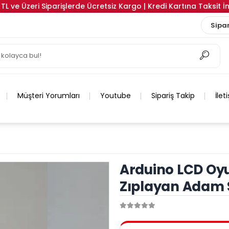
TL ve Üzeri Siparişlerde Ücretsiz Kargo | Kredi Kartına Taksit 
Sipar
Müşteri Yorumları
Youtube
Sipariş Takip
İlet
Arduino LCD Oyu
Zıplayan Adam S