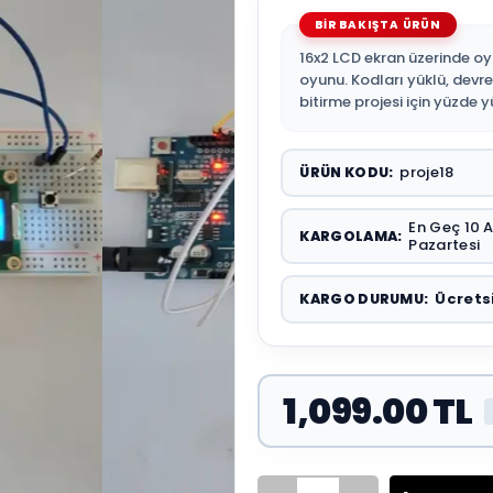
16x2 LCD ekran üzerinde o
oyunu. Kodları yüklü, devres
bitirme projesi için yüzde y
proje18
ÜRÜN KODU:
En Geç 10 
KARGOLAMA:
Pazartesi
Ücrets
KARGO DURUMU:
1,099.00 TL