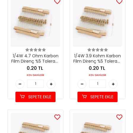
1/4W 4.7 Ohm Karbon
1/4W 3.9 Kohm Karbon
Film Direnç %5 Tolerans
Film Direnç %5 Tolerans
(4.7 Ω)
(3.9 kΩ)
0.20 TL
0.20 TL
KDV DAHİLDİR
KDV DAHİLDİR
SEPETE EKLE
SEPETE EKLE