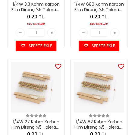
1/4W 3.3 Kohm Karbon
1/4W 680 Kohm Karbon
Film Direnç %5 Tolerans
Film Direnç %5 Tolerans
(3.3 kΩ)
(680 kΩ)
0.20 TL
0.20 TL
KDV DAHİLDİR
KDV DAHİLDİR
SEPETE EKLE
SEPETE EKLE
1/4W 27 Kohm Karbon
1/4W 82 Kohm Karbon
Film Direnç %5 Tolerans
Film Direnç %5 Tolerans
(27 kΩ)
(82 kΩ)
0.20 TL
0.20 TL