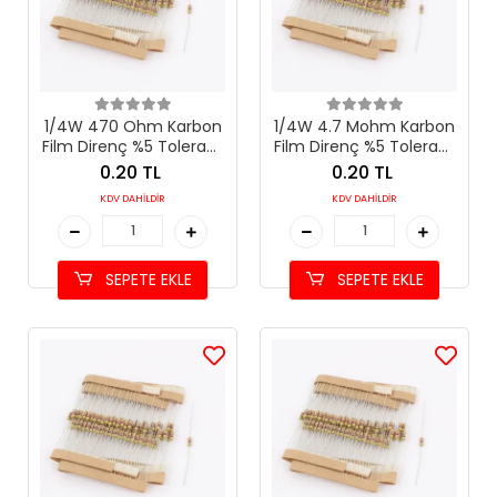
1/4W 470 Ohm Karbon
1/4W 4.7 Mohm Karbon
Film Direnç %5 Tolerans
Film Direnç %5 Tolerans
(470 Ω)
(4.7 MΩ)
0.20 TL
0.20 TL
KDV DAHİLDİR
KDV DAHİLDİR
SEPETE EKLE
SEPETE EKLE