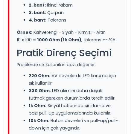
2. bant:
İkinci rakam
3. bant:
Çarpan
4. bant:
Tolerans
Örnek:
Kahverengi - Siyah - Kırmızı - Altın
10 x 100 =
1000 Ohm (1k Ohm)
, tolerans +- %5
Pratik Direnç Seçimi
Projelerde sık kullanılan bazı değerler:
220 Ohm:
5V devrelerde LED koruma için
sık kullanılır.
330 Ohm:
LED akımını daha düşük
tutmak gereken durumlarda tercih edilir.
1k Ohm:
Sinyal hatlarında sınırlama ve
bazı pull-up uygulamalarında kullanılır.
10k Ohm:
Buton devreleri ve pull-up/pull-
down için çok yaygındır.