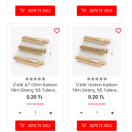
SEPETE EKLE
SEPETE EKLE
1/4W 47 Ohm Karbon
1/4W 1 Kohm Karbon
Film Direnç %5 Tolerans
Film Direnç %5 Tolerans
(47 Ω)
(1 kΩ)
0.20 TL
0.20 TL
KDV DAHİLDİR
KDV DAHİLDİR
SEPETE EKLE
SEPETE EKLE