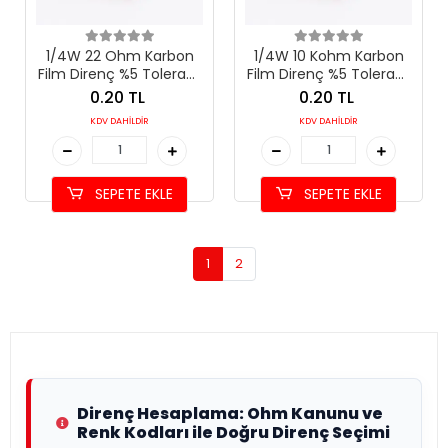
1/4W 22 Ohm Karbon
1/4W 10 Kohm Karbon
Film Direnç %5 Tolerans
Film Direnç %5 Tolerans
(22 Ω)
(10 kΩ)
0.20 TL
0.20 TL
KDV DAHİLDİR
KDV DAHİLDİR
SEPETE EKLE
SEPETE EKLE
1
2
Direnç Hesaplama: Ohm Kanunu ve
Renk Kodları ile Doğru Direnç Seçimi