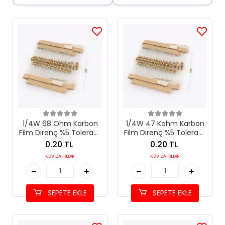
1/4W 68 Ohm Karbon
1/4W 47 Kohm Karbon
Film Direnç %5 Tolerans
Film Direnç %5 Tolerans
(68 Ω)
(47 kΩ)
0.20 TL
0.20 TL
KDV DAHİLDİR
KDV DAHİLDİR
SEPETE EKLE
SEPETE EKLE