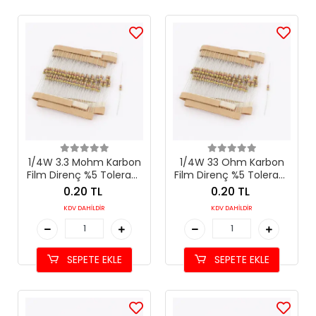
1/4W 3.3 Mohm Karbon
1/4W 33 Ohm Karbon
Film Direnç %5 Tolerans
Film Direnç %5 Tolerans
(3.3 MΩ)
(33 Ω)
0.20 TL
0.20 TL
KDV DAHİLDİR
KDV DAHİLDİR
SEPETE EKLE
SEPETE EKLE