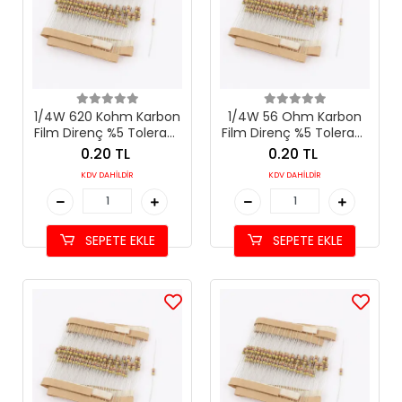
1/4W 620 Kohm Karbon
1/4W 56 Ohm Karbon
Film Direnç %5 Tolerans
Film Direnç %5 Tolerans
(620 kΩ)
(56 Ω)
0.20 TL
0.20 TL
KDV DAHİLDİR
KDV DAHİLDİR
SEPETE EKLE
SEPETE EKLE