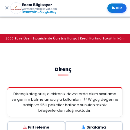
Ecem Bilgisayar
0
ECEM BİLGİSAYAR
✕
Kategoriler
İNDİR
www.ecembilgisayar.com
Direnç
ÜCRETSİZ - Google Play
2000 TL ve Üzeri Siparişlerde Ücretsiz Kargo | Kredi Kartına Taksit İmkânı
Direnç
Direnç kategorisi; elektronik devrelerde akım sınırlama
ve gerilim bölme amacıyla kullanılan, 1/4W güç değerine
sahip ve 25'li paketler halinde sunulan teknik
bileşenlerden oluşmaktadır.
Filtreleme
Sıralama