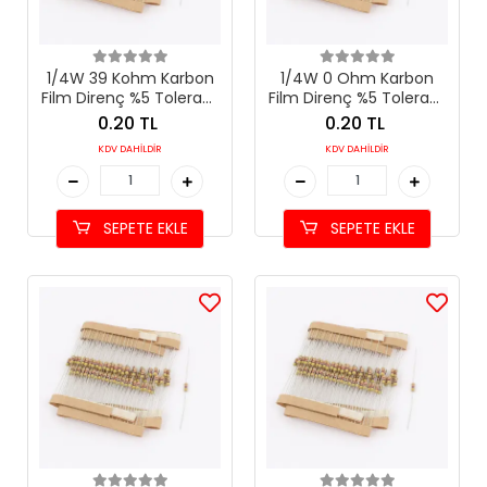
1/4W 39 Kohm Karbon
1/4W 0 Ohm Karbon
Film Direnç %5 Tolerans
Film Direnç %5 Tolerans
(39 kΩ)
(0 Ω Jumper)
0.20 TL
0.20 TL
KDV DAHİLDİR
KDV DAHİLDİR
SEPETE EKLE
SEPETE EKLE