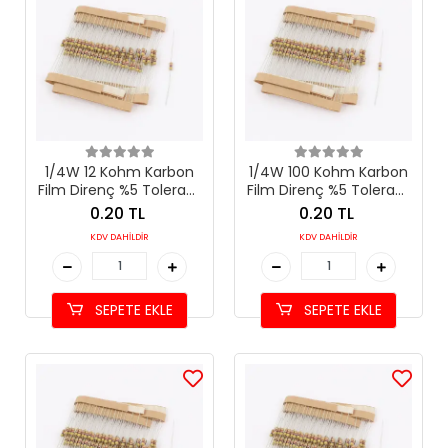
1/4W 12 Kohm Karbon
1/4W 100 Kohm Karbon
Film Direnç %5 Tolerans
Film Direnç %5 Tolerans
(12 kΩ)
(100 kΩ)
0.20 TL
0.20 TL
KDV DAHİLDİR
KDV DAHİLDİR
SEPETE EKLE
SEPETE EKLE