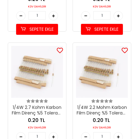
KDV DAHİLDİR
KDV DAHİLDİR
SEPETE EKLE
SEPETE EKLE
1/4W 2.7 Kohm Karbon
1/4W 2.2 Mohm Karbon
Film Direnç %5 Tolerans
Film Direnç %5 Tolerans
(2.7 kΩ)
(2.2 MΩ)
0.20 TL
0.20 TL
KDV DAHİLDİR
KDV DAHİLDİR