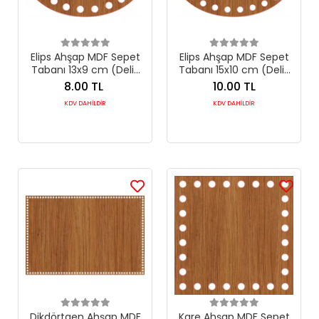
Elips Ahşap MDF Sepet
Elips Ahşap MDF Sepet
Tabanı 13x9 cm (Delik
Tabanı 15x10 cm (Delik
Çapı 8 mm)
Çapı 8 mm)
8.00 TL
10.00 TL
KDV DAHİLDİR
KDV DAHİLDİR
Dikdörtgen Ahşap MDF
Kare Ahşap MDF Sepet