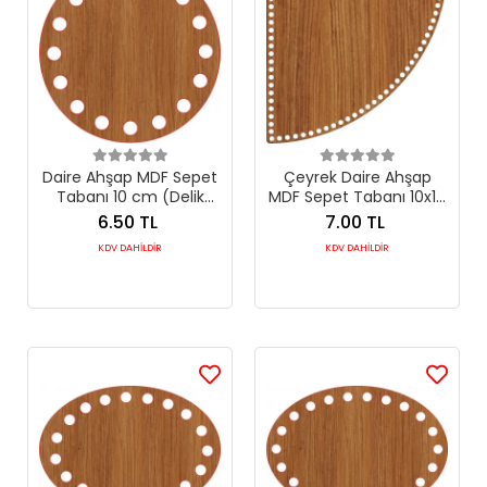
Daire Ahşap MDF Sepet
Çeyrek Daire Ahşap
Tabanı 10 cm (Delik
MDF Sepet Tabanı 10x10
Çapı 8 mm)
cm (Seçilebilir Delik
6.50 TL
7.00 TL
Çapı)
KDV DAHİLDİR
KDV DAHİLDİR