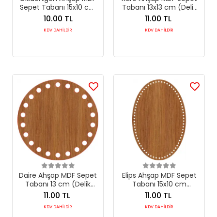
Sepet Tabanı 15x10 cm
Tabanı 13x13 cm (Delik
(Seçilebilir Delik Çapı)
Çapı 8 mm)
10.00 TL
11.00 TL
KDV DAHİLDİR
KDV DAHİLDİR
Daire Ahşap MDF Sepet
Elips Ahşap MDF Sepet
Tabanı 13 cm (Delik
Tabanı 15x10 cm
Çapı 8 mm)
(Seçilebilir Delik Çapı)
11.00 TL
11.00 TL
KDV DAHİLDİR
KDV DAHİLDİR