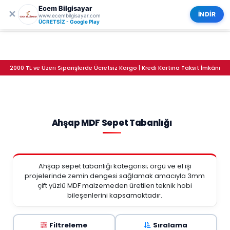
Ecem Bilgisayar
0
ECEM BİLGİSAYAR
✕
Kategoriler
İNDİR
www.ecembilgisayar.com
Ahşap MDF Sepet Tabanlığı
ÜCRETSİZ - Google Play
2000 TL ve Üzeri Siparişlerde Ücretsiz Kargo | Kredi Kartına Taksit İmkânı
Ahşap MDF Sepet Tabanlığı
Ahşap sepet tabanlığı kategorisi; örgü ve el işi
projelerinde zemin dengesi sağlamak amacıyla 3mm
çift yüzlü MDF malzemeden üretilen teknik hobi
bileşenlerini kapsamaktadır.
Filtreleme
Sıralama