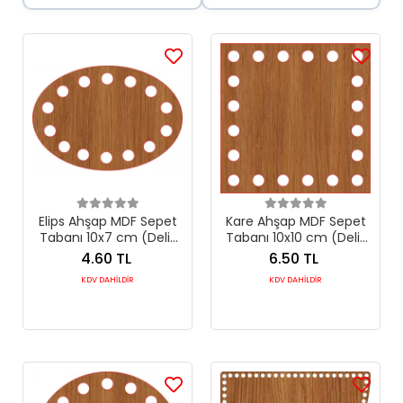
Elips Ahşap MDF Sepet
Kare Ahşap MDF Sepet
Tabanı 10x7 cm (Delik
Tabanı 10x10 cm (Delik
Çapı 8 mm)
Çapı 8 mm)
4.60 TL
6.50 TL
KDV DAHİLDİR
KDV DAHİLDİR