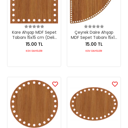
Kare Ahşap MDF Sepet
Çeyrek Daire Ahşap
Tabanı 15x15 cm (Delik
MDF Sepet Tabanı 15x15
Çapı 8 mm)
cm (Seçilebilir Delik
15.00 TL
15.00 TL
Çapı)
KDV DAHİLDİR
KDV DAHİLDİR