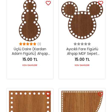
(1)
Üçlü Daire (Kardan
Ayıcıklı Fare Figürlü
Adam Figürlü) Ahşap
Ahşap MDF Sepet
MDF Sepet Tabanı 21x11
Tabanı 16x14 cm (Delik
15.00 TL
15.00 TL
cm (Delik Çapı 8 mm)
Çapı 6 mm)
KDV DAHİLDİR
KDV DAHİLDİR