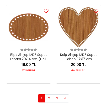
Elips Ahşap MDF Sepet
Kalp Ahşap MDF Sepet
Tabanı 20x14 cm (Delik
Tabanı 17x17 cm
Çapı 8 mm)
(Seçilebilir Delik Çapı)
19.00 TL
20.00 TL
KDV DAHİLDİR
KDV DAHİLDİR
1
2
3
4