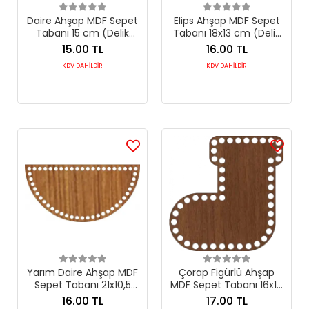
Daire Ahşap MDF Sepet
Elips Ahşap MDF Sepet
Tabanı 15 cm (Delik
Tabanı 18x13 cm (Delik
Çapı 8 mm)
Çapı 8 mm)
15.00 TL
16.00 TL
KDV DAHİLDİR
KDV DAHİLDİR
Yarım Daire Ahşap MDF
Çorap Figürlü Ahşap
Sepet Tabanı 21x10,5
MDF Sepet Tabanı 16x16
cm (Seçilebilir Delik
cm (Delik Çapı 6 mm)
16.00 TL
17.00 TL