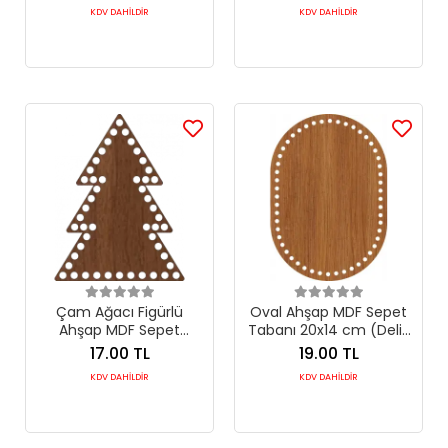
Çapı)
KDV DAHİLDİR
KDV DAHİLDİR
Çam Ağacı Figürlü
Oval Ahşap MDF Sepet
Ahşap MDF Sepet
Tabanı 20x14 cm (Delik
Tabanı 18x14 cm (Delik
Çapı 5 mm)
17.00 TL
19.00 TL
Çapı 6 mm)
KDV DAHİLDİR
KDV DAHİLDİR