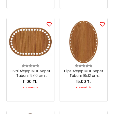
Oval Ahşap MDF Sepet
Elips Ahşap MDF Sepet
Tabanı 15x10 cm
Tabanı 18x12 cm
(Seçilebilir Delik Çapı)
(Seçilebilir Delik Çapı)
11.00 TL
15.00 TL
KDV DAHİLDİR
KDV DAHİLDİR