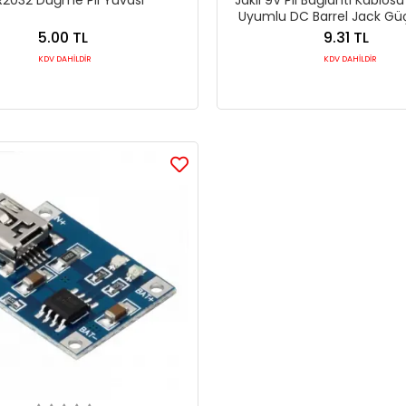
Uyumlu DC Barrel Jack Gü
5.00 TL
9.31 TL
KDV DAHİLDİR
KDV DAHİLDİR