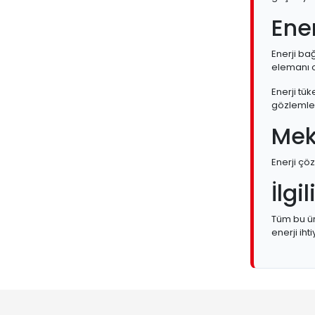
Ener
Enerji bağ
elemanı 
Enerji tü
gözlemlem
Mek
Enerji çöz
İlgi
Tüm bu ür
enerji iht