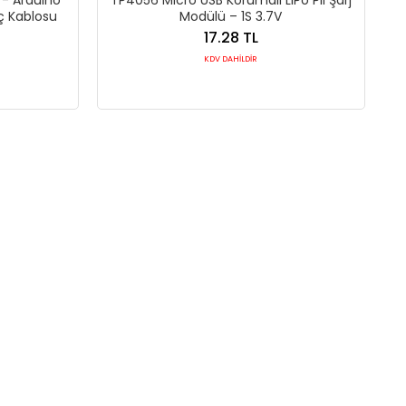
ç Kablosu
Modülü – 1S 3.7V
17.28 TL
KDV DAHİLDİR