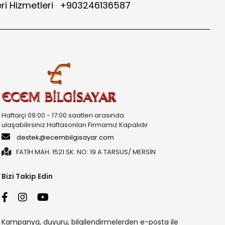
ri Hizmetleri
+903246136587
Haftaiçi 09:00 - 17:00 saatleri arasında
ulaşabilirsiniz.Haftasonları Firmamız Kapalıdır
destek@ecembilgisayar.com
FATİH MAH. 1521 SK. NO: 19 A TARSUS/ MERSİN
Bizi Takip Edin
Kampanya, duyuru, bilgilendirmelerden e-posta ile