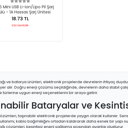
Mini USB Li-ion/Lipo Pil Şarj
ü - 1A Hassas Şarj Ünitesi
18.73 TL
KDV DAHİLDİR
ğı ve batarya ürünleri, elektronik projelerde devrelerin ihtiyaç duydu
yer alır. Doğru enerji çözümü seçildiğinde, devrelerin daha stabil ça
je türlerine uygun enerji seçeneklerini bir araya getirir.
nabilir Bataryalar ve Kesinti
özümleri, taşınabilir elektronik projelerde yaygın olarak kullanılır. S
ullanımı, kablo bağımlılığını ortadan kaldırarak daha esnek bir yapı su
ğı çözümleri, kesintisiz enerji sağlama açısından avantaj oluşturur.