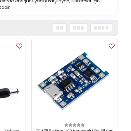
lerde enerji ihtiyacını karşılayan, sistemler için
tadır.
u - Arduino
TP4056 Micro USB Korumalı LiPo Pil Şarj