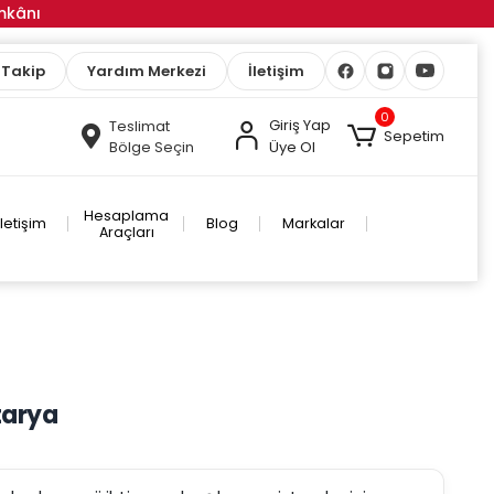
İmkânı
 Takip
Yardım Merkezi
İletişim
0
Giriş Yap
Teslimat
Sepetim
Bölge Seçin
Üye Ol
Hesaplama
İletişim
Blog
Markalar
Araçları
tarya