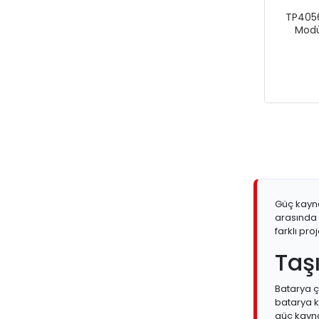
TP4056 
Modül
Güç kayna
arasında 
farklı pro
Taşı
Batarya ç
batarya k
güç kayna