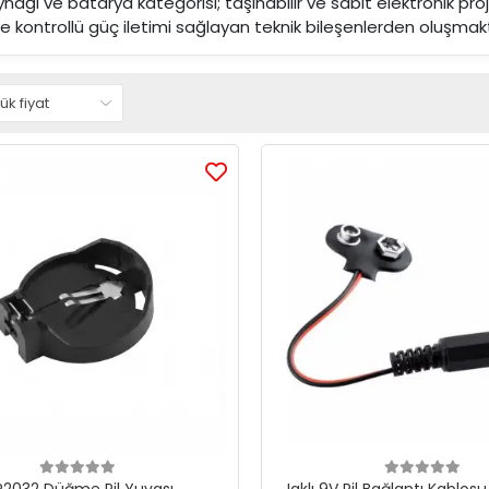
nağı ve batarya kategorisi; taşınabilir ve sabit elektronik proje
 ve kontrollü güç iletimi sağlayan teknik bileşenlerden oluşmak
2032 Düğme Pil Yuvası
Jaklı 9V Pil Bağlantı Kablos