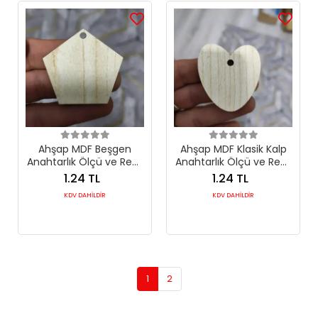
Ahşap MDF Beşgen
Ahşap MDF Klasik Kalp
Anahtarlık Ölçü ve Renk
Anahtarlık Ölçü ve Renk
Seçimli
Seçimli
1.24 TL
1.24 TL
KDV DAHİLDİR
KDV DAHİLDİR
1
2