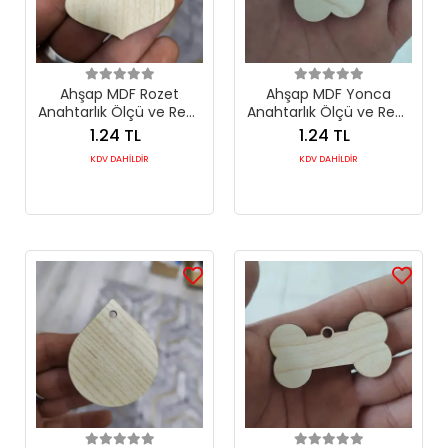
Ahşap MDF Rozet
Ahşap MDF Yonca
Anahtarlık Ölçü ve Renk
Anahtarlık Ölçü ve Renk
Seçimli
Seçimli
1.24 TL
1.24 TL
KDV DAHİLDİR
KDV DAHİLDİR