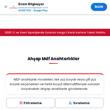
Ecem Bilgisayar
0
✕
Ahşap Mdf Anahtarlıklar
Kategoriler
İNDİR
www.ecembilgisayar.com
ÜCRETSİZ - Google Play
2000 TL ve Üzeri Siparişlerde Ücretsiz Kargo | Kredi Kartına Taksit İmkânı
Ahşap Mdf Anahtarlıklar
MDF anahtarlık modelleri; tek yüz boyalı veya çift yüz
boyalı seçenekleri ve farklı boyut alternatifleriyle sunulan
boyanabilir ahşap anahtarlık gövdeleridir.
Filtreleme
Sıralama