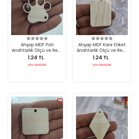
Ahşap MDF Pati
Ahşap MDF Kare Etiket
Anahtarlık Ölçü ve Renk
Anahtarlık Ölçü ve Renk
Seçimli
Seçimli
1.24 TL
1.24 TL
KDV DAHİLDİR
KDV DAHİLDİR