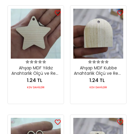
Ahşap MDF Yıldız
Ahşap MDF Kubbe
Anahtarlık Ölçü ve Renk
Anahtarlık Ölçü ve Renk
Seçimli
Seçimli
1.24 TL
1.24 TL
KDV DAHİLDİR
KDV DAHİLDİR