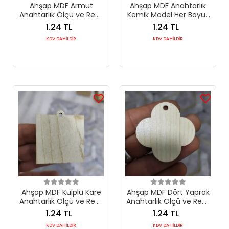
Ahşap MDF Armut
Ahşap MDF Anahtarlık
Anahtarlık Ölçü ve Renk
Kemik Model Her Boyut
Seçimli
Her Renk
1.24 TL
1.24 TL
KDV DAHİLDİR
KDV DAHİLDİR
Ahşap MDF Kulplu Kare
Ahşap MDF Dört Yaprak
Anahtarlık Ölçü ve Renk
Anahtarlık Ölçü ve Renk
Seçimli
Seçimli
1.24 TL
1.24 TL
KDV DAHİLDİR
KDV DAHİLDİR