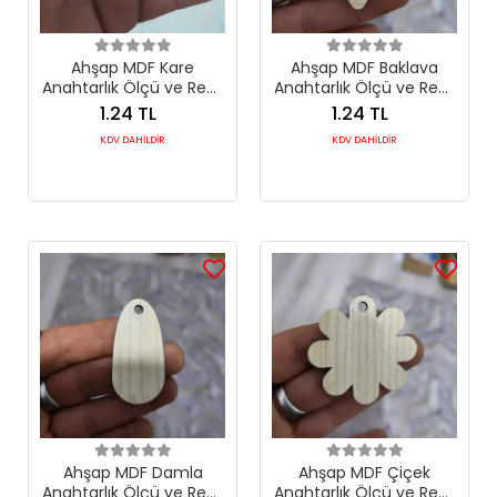
Ahşap MDF Kare
Ahşap MDF Baklava
Anahtarlık Ölçü ve Renk
Anahtarlık Ölçü ve Renk
Seçimli
Seçimli
1.24 TL
1.24 TL
KDV DAHİLDİR
KDV DAHİLDİR
Ahşap MDF Damla
Ahşap MDF Çiçek
Anahtarlık Ölçü ve Renk
Anahtarlık Ölçü ve Renk