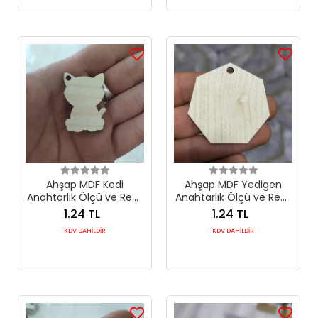
Ahşap MDF Kedi
Ahşap MDF Yedigen
Anahtarlık Ölçü ve Renk
Anahtarlık Ölçü ve Renk
Seçimli
Seçimli
1.24 TL
1.24 TL
KDV DAHİLDİR
KDV DAHİLDİR