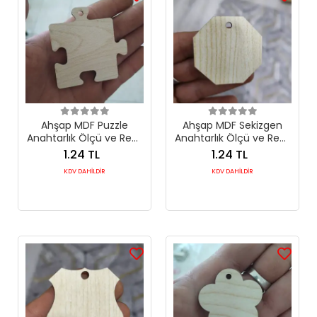
Ahşap MDF Puzzle
Ahşap MDF Sekizgen
Anahtarlık Ölçü ve Renk
Anahtarlık Ölçü ve Renk
Seçimli
Seçimli
1.24 TL
1.24 TL
KDV DAHİLDİR
KDV DAHİLDİR