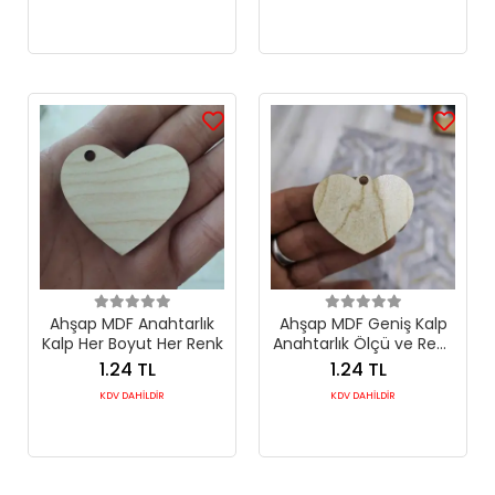
Ahşap MDF Anahtarlık
Ahşap MDF Geniş Kalp
Kalp Her Boyut Her Renk
Anahtarlık Ölçü ve Renk
Seçimli
1.24 TL
1.24 TL
KDV DAHİLDİR
KDV DAHİLDİR