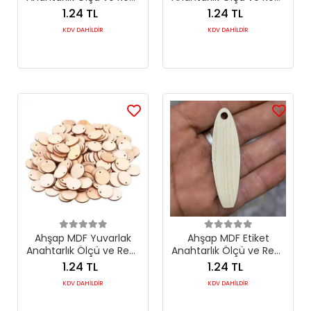
Seçimli
Seçimli
1.24 TL
1.24 TL
KDV DAHİLDİR
KDV DAHİLDİR
Ahşap MDF Yuvarlak
Ahşap MDF Etiket
Anahtarlık Ölçü ve Renk
Anahtarlık Ölçü ve Renk
Seçimli
Seçimli
1.24 TL
1.24 TL
KDV DAHİLDİR
KDV DAHİLDİR