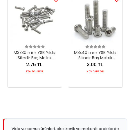
M3x30 mm YSB Yıldız
M3x40 mm YSB Yıldız
Silindir Baş Metrik
Silindir Baş Metrik
Makine Vidası DIN 7985
Makine Vidası DIN 7985
2.75 TL
3.00 TL
KDV DAHİLDİR
KDV DAHİLDİR
Vida ve somun ürünleri, elektronik ve mekanik projelerde