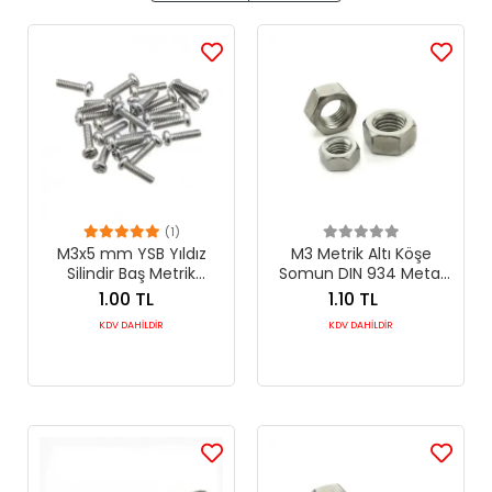
(1)
M3x5 mm YSB Yıldız
M3 Metrik Altı Köşe
Silindir Baş Metrik
Somun DIN 934 Metal
Makine Vidası DIN 7985
Bağlantı Elemanı
1.00 TL
1.10 TL
KDV DAHİLDİR
KDV DAHİLDİR