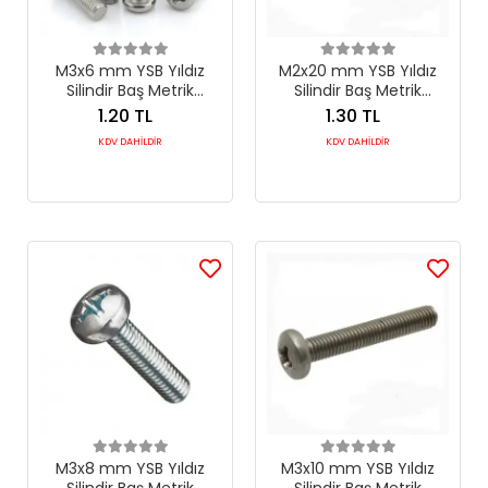
M3x6 mm YSB Yıldız
M2x20 mm YSB Yıldız
Silindir Baş Metrik
Silindir Baş Metrik
Makine Vidası DIN 7985
Makine Vidası DIN 7985
1.20 TL
1.30 TL
KDV DAHİLDİR
KDV DAHİLDİR
M3x8 mm YSB Yıldız
M3x10 mm YSB Yıldız