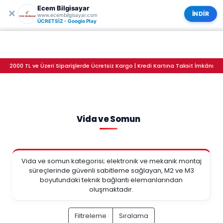
Ecem Bilgisayar
0
✕
Vida ve Somun
Kategoriler
İNDİR
www.ecembilgisayar.com
ÜCRETSİZ - Google Play
2000 TL ve Üzeri Siparişlerde Ücretsiz Kargo | Kredi Kartına Taksit İmkânı
Vida ve Somun
Vida ve somun kategorisi; elektronik ve mekanik montaj
süreçlerinde güvenli sabitleme sağlayan, M2 ve M3
boyutundaki teknik bağlantı elemanlarından
oluşmaktadır.
Filtreleme
Sıralama