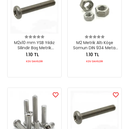
M2x10 mm YSB Yıldız
M2 Metrik Altı Köşe
Silindir Baş Metrik
Somun DIN 934 Metal
Makine Vidası DIN 7985
Bağlantı Elemanı
1.10 TL
1.10 TL
KDV DAHİLDİR
KDV DAHİLDİR