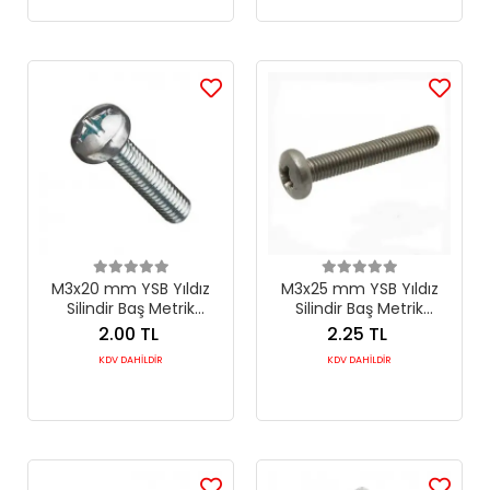
M3x20 mm YSB Yıldız
M3x25 mm YSB Yıldız
Silindir Baş Metrik
Silindir Baş Metrik
Makine Vidası DIN 7985
Makine Vidası DIN 7985
2.00 TL
2.25 TL
KDV DAHİLDİR
KDV DAHİLDİR