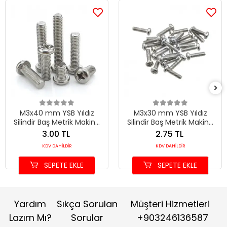
M3x40 mm YSB Yıldız
M3x30 mm YSB Yıldız
Silindir Baş Metrik Makine
Silindir Baş Metrik Makine
Vidası DIN 7985
Vidası DIN 7985
3.00 TL
2.75 TL
KDV DAHİLDİR
KDV DAHİLDİR
SEPETE EKLE
SEPETE EKLE
Yardım
Sıkça Sorulan
Müşteri Hizmetleri
Lazım Mı?
Sorular
+903246136587