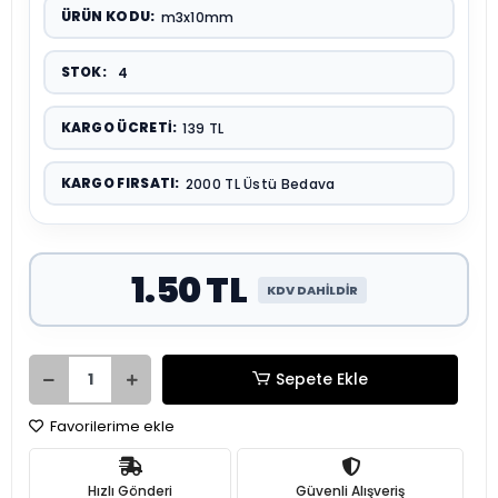
ÜRÜN KODU:
m3x10mm
STOK:
4
KARGO ÜCRETI:
139 TL
KARGO FIRSATI:
2000 TL Üstü Bedava
1.50 TL
KDV DAHİLDİR
Sepete Ekle
Favorilerime ekle
Hızlı Gönderi
Güvenli Alışveriş