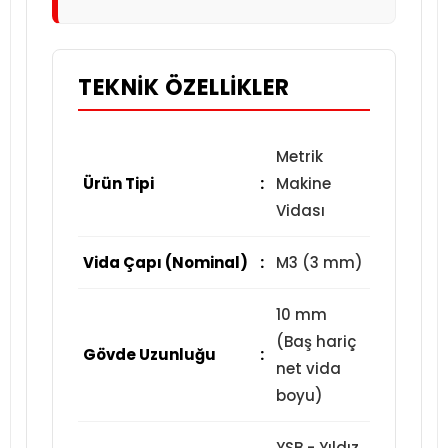
TEKNIK ÖZELLIKLER
Metrik
Ürün Tipi
:
Makine
Vidası
Vida Çapı (Nominal)
:
M3 (3 mm)
10 mm
(Baş hariç
Gövde Uzunluğu
:
net vida
boyu)
YSB - Yıldız