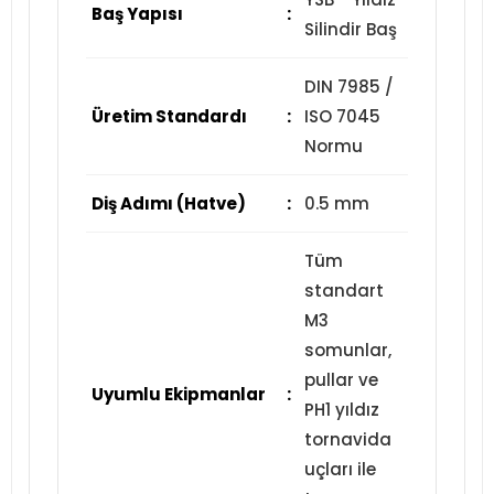
Baş Yapısı
:
Silindir Baş
DIN 7985 /
Üretim Standardı
:
ISO 7045
Normu
Diş Adımı (Hatve)
:
0.5 mm
Tüm
standart
M3
somunlar,
pullar ve
Uyumlu Ekipmanlar
:
PH1 yıldız
tornavida
uçları ile