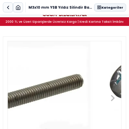
0
M3x10 mm YSB Yıldız Silindir Baş Metrik Makine Vidası DIN 7985
Kategoriler
2000 TL ve Üzeri Siparişlerde Ücretsiz Kargo | Kredi Kartına Taksit İmkânı