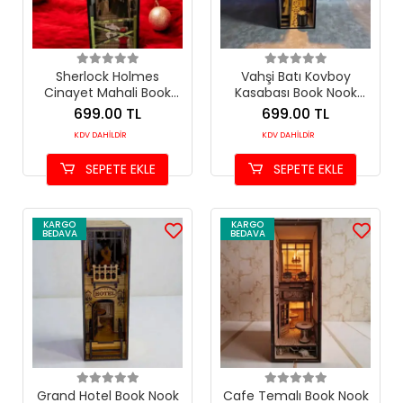
Sherlock Holmes
Vahşi Batı Kovboy
Cinayet Mahali Book
Kasabası Book Nook
Nook Kitap Tutucu - DIY
Kitap Tutucu - DIY
699.00 TL
699.00 TL
Gizemli Dedektif Maket
Ahşap Minyatür Maket
KDV DAHİLDİR
KDV DAHİLDİR
Kit
Kit
SEPETE EKLE
SEPETE EKLE
KARGO
KARGO
BEDAVA
BEDAVA
Grand Hotel Book Nook
Cafe Temalı Book Nook