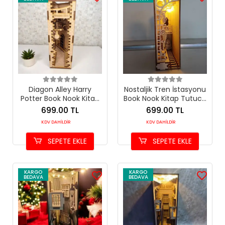
Diagon Alley Harry
Nostaljik Tren İstasyonu
Potter Book Nook Kitap
Book Nook Kitap Tutucu
Tutucu - Sihirli DIY
- DIY Ahşap Minyatür
699.00 TL
699.00 TL
Minyatür Maket
Maket
KDV DAHİLDİR
KDV DAHİLDİR
SEPETE EKLE
SEPETE EKLE
KARGO
KARGO
BEDAVA
BEDAVA