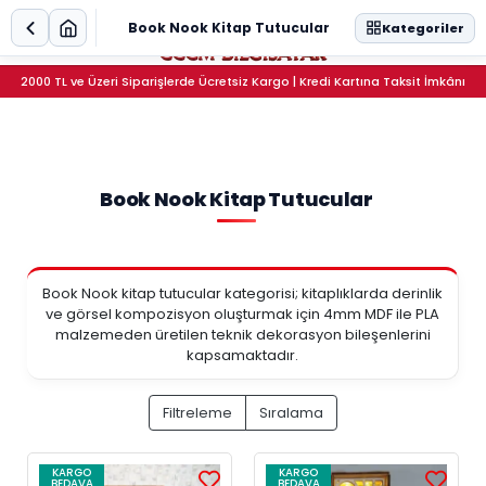
0
Book Nook Kitap Tutucular
Kategoriler
2000 TL ve Üzeri Siparişlerde Ücretsiz Kargo | Kredi Kartına Taksit İmkânı
Book Nook Kitap Tutucular
Book Nook kitap tutucular kategorisi; kitaplıklarda derinlik
ve görsel kompozisyon oluşturmak için 4mm MDF ile PLA
malzemeden üretilen teknik dekorasyon bileşenlerini
kapsamaktadır.
Filtreleme
Sıralama
KARGO
KARGO
BEDAVA
BEDAVA