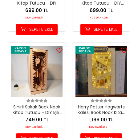
Kitap Tutucu - DIY
Kitap Tutucu - DIY
Minyatür Otel Maket Kit
Minyatür Kahve Dükkanı
699.00 TL
699.00 TL
Maket Kit
KDV DAHİLDİR
KDV DAHİLDİR
SEPETE EKLE
SEPETE EKLE
KARGO
KARGO
BEDAVA
BEDAVA
Sihirli Sokak Book Nook
Harry Potter Hogwarts
Kitap Tutucu - DIY Işıklı
Kalesi Book Nook Kitap
Minyatür Maket Hobi
Tutucu - DIY 25cm Dev
749.00 TL
1,199.00 TL
Seti
Minyatür Maket Kit
KDV DAHİLDİR
KDV DAHİLDİR