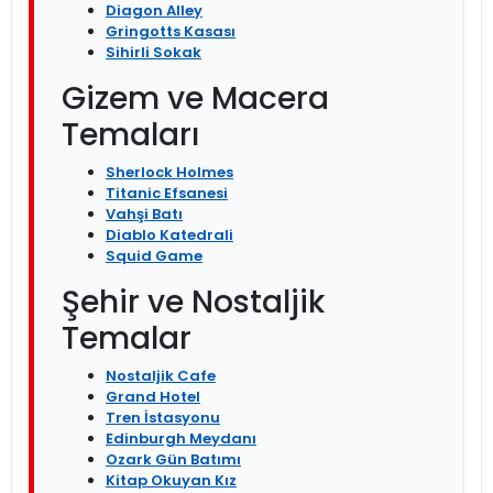
Diagon Alley
Gringotts Kasası
Sihirli Sokak
Gizem ve Macera
Temaları
Sherlock Holmes
Titanic Efsanesi
Vahşi Batı
Diablo Katedrali
Squid Game
Şehir ve Nostaljik
Temalar
Nostaljik Cafe
Grand Hotel
Tren İstasyonu
Edinburgh Meydanı
Ozark Gün Batımı
Kitap Okuyan Kız