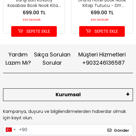
Vahşi Batı Kovboy
Grand Hotel Book Nook
Kasabası Book Nook Kitap
Kitap Tutucu - DIY
Tutucu - DIY Ahşap
Minyatür Otel Maket Kit
699.00 TL
699.00 TL
Minyatür Maket Kit
KDV DAHİLDİR
KDV DAHİLDİR
SEPETE EKLE
SEPETE EKLE
Yardım
Sıkça Sorulan
Müşteri Hizmetleri
Lazım Mı?
Sorular
+903246136587
Kurumsal
Kampanya, duyuru ve bilgilendirmelerden haberdar olmak
için kayıt olun.
Gönder