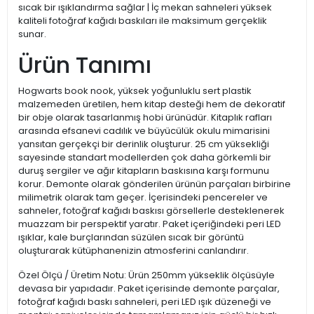
sıcak bir ışıklandırma sağlar | İç mekan sahneleri yüksek
kaliteli fotoğraf kağıdı baskıları ile maksimum gerçeklik
sunar.
Ürün Tanımı
Hogwarts book nook, yüksek yoğunluklu sert plastik
malzemeden üretilen, hem kitap desteği hem de dekoratif
bir obje olarak tasarlanmış hobi ürünüdür. Kitaplık rafları
arasında efsanevi cadılık ve büyücülük okulu mimarisini
yansıtan gerçekçi bir derinlik oluşturur. 25 cm yüksekliği
sayesinde standart modellerden çok daha görkemli bir
duruş sergiler ve ağır kitapların baskısına karşı formunu
korur. Demonte olarak gönderilen ürünün parçaları birbirine
milimetrik olarak tam geçer. İçerisindeki pencereler ve
sahneler, fotoğraf kağıdı baskısı görsellerle desteklenerek
muazzam bir perspektif yaratır. Paket içeriğindeki peri LED
ışıklar, kale burçlarından süzülen sıcak bir görüntü
oluşturarak kütüphanenizin atmosferini canlandırır.
Özel Ölçü / Üretim Notu: Ürün 250mm yükseklik ölçüsüyle
devasa bir yapıdadır. Paket içerisinde demonte parçalar,
fotoğraf kağıdı baskı sahneleri, peri LED ışık düzeneği ve