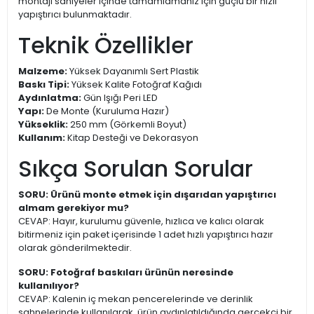
montajı saniyeler içinde tamamlamanız için güçlü bir hızlı
yapıştırıcı bulunmaktadır.
Teknik Özellikler
Malzeme:
Yüksek Dayanımlı Sert Plastik
Baskı Tipi:
Yüksek Kalite Fotoğraf Kağıdı
Aydınlatma:
Gün Işığı Peri LED
Yapı:
De Monte (Kuruluma Hazır)
Yükseklik:
250 mm (Görkemli Boyut)
Kullanım:
Kitap Desteği ve Dekorasyon
Sıkça Sorulan Sorular
SORU: Ürünü monte etmek için dışarıdan yapıştırıcı
almam gerekiyor mu?
CEVAP: Hayır, kurulumu güvenle, hızlıca ve kalıcı olarak
bitirmeniz için paket içerisinde 1 adet hızlı yapıştırıcı hazır
olarak gönderilmektedir.
SORU: Fotoğraf baskıları ürünün neresinde
kullanılıyor?
CEVAP: Kalenin iç mekan pencerelerinde ve derinlik
sahnelerinde kullanılarak, ürün aydınlatıldığında gerçekçi bir