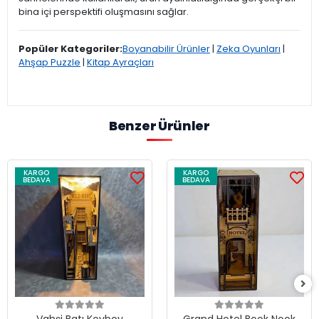
bina içi perspektifi oluşmasını sağlar.
Popüler Kategoriler:
Boyanabilir Ürünler
|
Zeka Oyunları
|
Ahşap Puzzle
|
Kitap Ayraçları
Benzer Ürünler
KARGO
KARGO
BEDAVA
BEDAVA