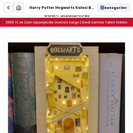
0
Harry Potter Hogwarts Kalesi Book Nook Kitap Tutucu - DIY 25cm Dev Minyatür Maket Kit
Kategoriler
2000 TL ve Üzeri Siparişlerde Ücretsiz Kargo | Kredi Kartına Taksit İmkânı