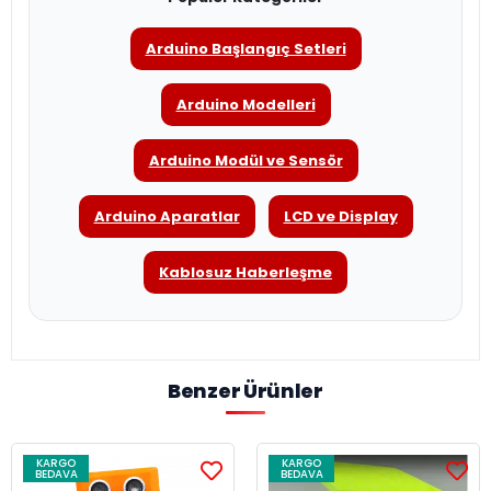
Arduino Başlangıç Setleri
Arduino Modelleri
Arduino Modül ve Sensör
Arduino Aparatlar
LCD ve Display
Kablosuz Haberleşme
Benzer Ürünler
KARGO
KARGO
BEDAVA
BEDAVA