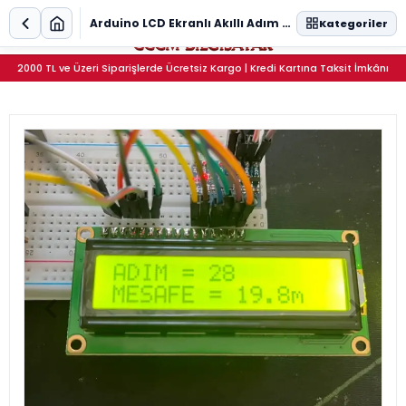
0
Arduino LCD Ekranlı Akıllı Adım Sayar (Pedometer) Proje Seti
Kategoriler
2000 TL ve Üzeri Siparişlerde Ücretsiz Kargo | Kredi Kartına Taksit İmkânı