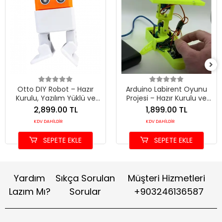
Otto DIY Robot – Hazır
Arduino Labirent Oyunu
Kurulu, Yazılım Yüklü ve
Projesi – Hazır Kurulu ve
Dans Eden Robotik Set
Yazılım Yüklü Tam Set
2,899.00 TL
1,899.00 TL
KDV DAHİLDİR
KDV DAHİLDİR
SEPETE EKLE
SEPETE EKLE
Yardım
Sıkça Sorulan
Müşteri Hizmetleri
Lazım Mı?
Sorular
+903246136587