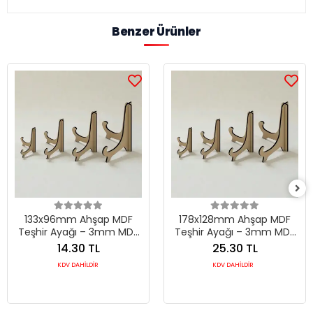
Benzer Ürünler
133x96mm Ahşap MDF
178x128mm Ahşap MDF
Teşhir Ayağı – 3mm MDF
Teşhir Ayağı – 3mm MDF
Ürün Standı (6 Renk)
Büyük Ürün Standı (6
14.30 TL
25.30 TL
Renk)
KDV DAHİLDİR
KDV DAHİLDİR