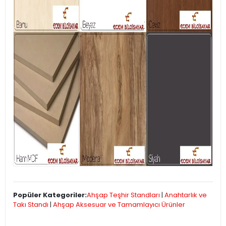
Popüler Kategoriler:
Ahşap Teşhir Standları
|
Anahtarlık ve
Takı Standı
|
Ahşap Aksesuar ve Tamamlayıcı Ürünler