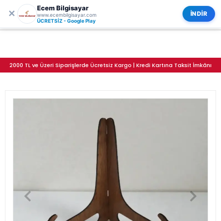
Ecem Bilgisayar
0
ECEM BİLGİSAYAR
✕
Kategoriler
İNDİR
www.ecembilgisayar.com
130x100mm Ahşap MDF Teşhir Ayağı – 3mm MDF Ürün Standı (6 Renk)
ÜCRETSİZ - Google Play
2000 TL ve Üzeri Siparişlerde Ücretsiz Kargo | Kredi Kartına Taksit İmkânı