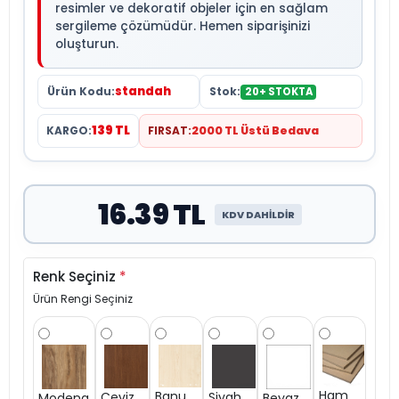
resimler ve dekoratif objeler için en sağlam
sergileme çözümüdür. Hemen siparişinizi
oluşturun.
standah
Ürün Kodu:
Stok:
20+ STOKTA
139 TL
KARGO:
FIRSAT:
2000 TL Üstü Bedava
16.39 TL
KDV DAHİLDİR
Renk Seçiniz
*
Ürün Rengi Seçiniz
Ham
Banu
Siyah
Ceviz
Modena
Beyaz