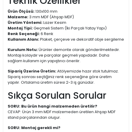
Teknik Özellikler
Ürün Ölçüsü:
130x100 mm
Malzeme:
3 mm MDF (Ahşap MDF)
Üretim Yöntemi:
Lazer Kesim
Montaj Tipi:
Geçmeli Sistem (İki Parçalı Yatay Yapı)
Renk Seçeneği:
6 Renk
Kullanım Alanı:
Plaket, çerçeve ve dekoratif obje sergileme
Kurulum Notu:
Ürünler demonte olarak gönderilmektedir.
Montajı kolaydır ve parçalar geçmeli yapıdadır. Daha
sağlam kullanım için yapıştırıcı önerilir.
Sipariş Üzerine Üretim:
Atölyemizde hazır stok tutulmaz.
Sipariş sonrası seçtiğiniz renk seçeneğine göre üretim
yapılır. Ortalama üretim süresi 2-3 iş günüdür.
Sıkça Sorulan Sorular
SORU: Bu ürün hangi malzemeden üretilir?
CEVAP: Ürün 3 mm MDF malzemeden üretilen Ahşap MDF
stand parçalarından oluşur.
SORU: Montaj gerekli mi?