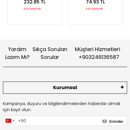
Analog Kızılötesi (IR)
TSOP4038 Hassas Engel
232.85 TL
74.93 TL
Robot Sensörü
Algılama Modülü
KDV DAHİLDİR
KDV DAHİLDİR
Yardım
Sıkça Sorulan
Müşteri Hizmetleri
Lazım Mı?
Sorular
+903246136587
Kurumsal
Kampanya, duyuru ve bilgilendirmelerden haberdar olmak
için kayıt olun.
Gönder