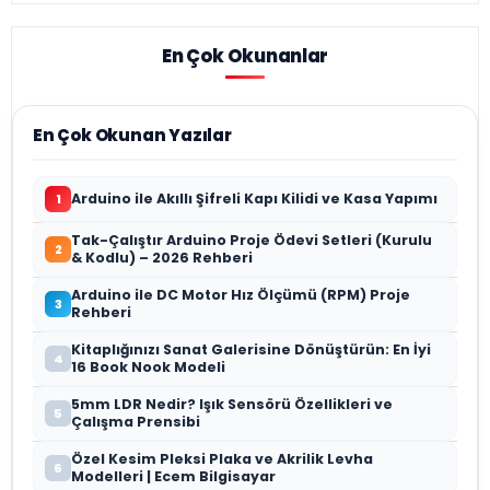
En Çok Okunanlar
En Çok Okunan Yazılar
Arduino ile Akıllı Şifreli Kapı Kilidi ve Kasa Yapımı
1
Tak-Çalıştır Arduino Proje Ödevi Setleri (Kurulu
2
& Kodlu) – 2026 Rehberi
Arduino ile DC Motor Hız Ölçümü (RPM) Proje
3
Rehberi
Kitaplığınızı Sanat Galerisine Dönüştürün: En İyi
4
16 Book Nook Modeli
5mm LDR Nedir? Işık Sensörü Özellikleri ve
5
Çalışma Prensibi
Özel Kesim Pleksi Plaka ve Akrilik Levha
6
Modelleri | Ecem Bilgisayar