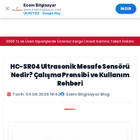
Ecem Bilgisayar
0
ECEM BİLGİSAYAR
✕
Kategoriler
İNDİR
www.ecembilgisayar.com
HC-SR04 Ultrasonik Mesafe Sensörü Nedir? Çalışma Prensibi ve Kullanım Rehberi Tarih: 04.06.2026 18:42 Ecem Bilgisayar Blog
ÜCRETSİZ - Google Play
2000 TL ve Üzeri Siparişlerde Ücretsiz Kargo | Kredi Kartına Taksit İmkânı
HC-SR04 Ultrasonik Mesafe Sensörü
Nedir? Çalışma Prensibi ve Kullanım
Rehberi
Tarih: 04.06.2026 18:42
Ecem Bilgisayar Blog