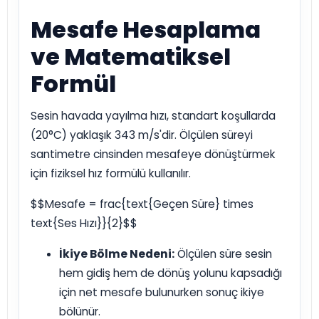
Mesafe Hesaplama
ve Matematiksel
Formül
Sesin havada yayılma hızı, standart koşullarda
(20°C) yaklaşık 343 m/s'dir. Ölçülen süreyi
santimetre cinsinden mesafeye dönüştürmek
için fiziksel hız formülü kullanılır.
$$Mesafe = frac{text{Geçen Süre} times
text{Ses Hızı}}{2}$$
İkiye Bölme Nedeni:
Ölçülen süre sesin
hem gidiş hem de dönüş yolunu kapsadığı
için net mesafe bulunurken sonuç ikiye
bölünür.