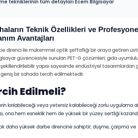
me tekniklerinin tüm detayları Ecem Bilgisayar
ların Teknik Özellikleri ve Profesyone
anım Avantajları
be direnci ile mükemmel optik şeffaflığı bir araya getiren üs
ilgisayar güvencesiyle sunulan PET-G çözümleri; gıda uyumlul
ekillendirilebilir yapısı sayesinde endüstriyel tasarımlardan 
geniş bir sahada tercih edilmektedir.
cih Edilmeli?
rin kırılabileceği veya yetersiz kalabileceği zorlu uygulama al
sı, ona hem esneklik hem de yüksek bir yüzey sertliği kazandır
çok daha yüksek darbe direncine sahiptir; düşme, çarpma ve