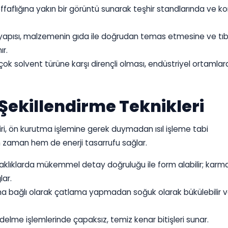
faflığına yakın bir görüntü sunarak teşhir standlarında ve 
yapısı, malzemenin gıda ile doğrudan temas etmesine ve tıb
ır.
irçok solvent türüne karşı dirençli olması, endüstriyel ortamla
Şekillendirme Teknikleri
iri, ön kurutma işlemine gerek duymadan ısıl işleme tabi
em zaman hem de enerji tasarrufu sağlar.
aklıklarda mükemmel detay doğruluğu ile form alabilir; karm
lar.
rına bağlı olarak çatlama yapmadan soğuk olarak bükülebilir ve
elme işlemlerinde çapaksız, temiz kenar bitişleri sunar.