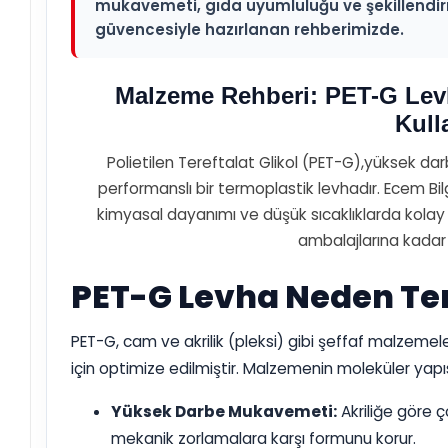
mukavemeti, gıda uyumluluğu ve şekillendir
güvencesiyle hazırlanan rehberimizde.
Malzeme Rehberi: PET-G Levha
Kull
Polietilen Tereftalat Glikol (PET-G),yüksek dar
performanslı bir termoplastik levhadır. Ecem B
kimyasal dayanımı ve düşük sıcaklıklarda kolay ş
ambalajlarına kadar 
PET-G Levha Neden Ter
PET-G, cam ve akrilik (pleksi) gibi şeffaf malzemele
için optimize edilmiştir. Malzemenin moleküler yapı
Yüksek Darbe Mukavemeti:
Akriliğe göre 
mekanik zorlamalara karşı formunu korur.