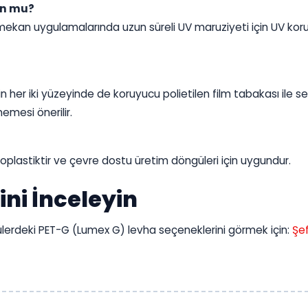
un mu?
ş mekan uygulamalarında uzun süreli UV maruziyeti için UV kor
in her iki yüzeyinde de koruyucu polietilen film tabakası ile s
emesi önerilir.
oplastiktir ve çevre dostu üretim döngüleri için uygundur.
ni İnceleyin
ölçülerdeki PET-G (Lumex G) levha seçeneklerini görmek için:
Şe