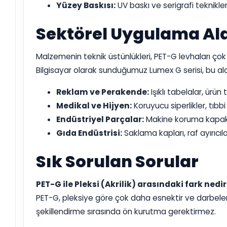
Yüzey Baskısı:
UV baskı ve serigrafi teknikle
Sektörel Uygulama Ala
Malzemenin teknik üstünlükleri, PET-G levhaları çok
Bilgisayar olarak sunduğumuz Lumex G serisi, bu a
Reklam ve Perakende:
Işıklı tabelalar, ürün
Medikal ve Hijyen:
Koruyucu siperlikler, tıbb
Endüstriyel Parçalar:
Makine koruma kapakl
Gıda Endüstrisi:
Saklama kapları, raf ayırıcıl
Sık Sorulan Sorular
PET-G ile Pleksi (Akrilik) arasındaki fark nedi
PET-G, pleksiye göre çok daha esnektir ve darbelere
şekillendirme sırasında ön kurutma gerektirmez.