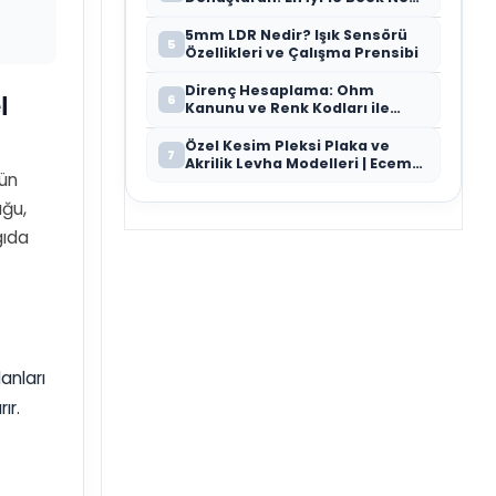
Modeli
5mm LDR Nedir? Işık Sensörü
5
Özellikleri ve Çalışma Prensibi
Direnç Hesaplama: Ohm
l
6
Kanunu ve Renk Kodları ile
Doğru Direnç Seçimi
Özel Kesim Pleksi Plaka ve
7
Akrilik Levha Modelleri | Ecem
tün
Bilgisayar
uğu,
gıda
anları
ır.