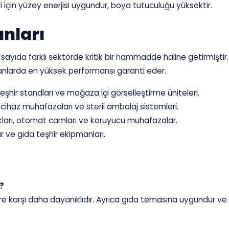
ri için yüzey enerjisi uygundur, boya tutuculuğu yüksektir.
nları
 sayıda farklı sektörde kritik bir hammadde haline getirmişti
lanlarda en yüksek performansı garanti eder.
 teşhir standları ve mağaza içi görselleştirme üniteleri.
i cihaz muhafazaları ve steril ambalaj sistemleri.
arı, otomat camları ve koruyucu muhafazalar.
ar ve gıda teşhir ekipmanları.
r?
 karşı daha dayanıklıdır. Ayrıca gıda temasına uygundur ve ı