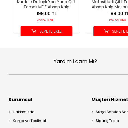
Kurdele Detaylı Yan Yana Çift
Motosikletli Çift 
Temalı MDF Ahşap Kalp
Ahşap Kalp Masaü
Masaüstü Dekor
199.00 TL
199.00 T
KDV DAHİLDİR
KDV DAHİLDİR
SEPETE EKLE
SEPETE E
Yardım Lazım Mı?
Kurumsal
Müşteri Hizmet
Hakkımızda
Sıkça Sorulan Sor
Kargo ve Teslimat
Sipariş Takip