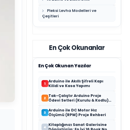
Pleksi Levha Modelleri ve
Çeşitleri
En Çok Okunanlar
En Çok Okunan Yazılar
Arduino ile Akıllı Şifreli Kapı
1
Kilidi ve Kasa Yapımı
Tak-Çalıştır Arduino Proje
2
Ödevi Setleri (Kurulu & Kodlu) –
2026 Rehberi
Arduino ile DC Motor Hız
3
Ölçümü (RPM) Proje Rehberi
Kitaplığınızı Sanat Galerisine
4
Dönüştürün: En İyi 16 Book Nook