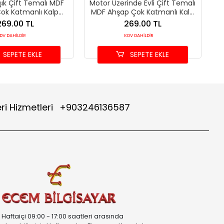
şık Çift Temalı MDF
Motor Üzerinde Evli Çift Temalı
ok Katmanlı Kalp
MDF Ahşap Çok Katmanlı Kalp
aüstü Dekor
Masaüstü Dekor
269.00 TL
269.00 TL
DV DAHİLDİR
KDV DAHİLDİR
SEPETE EKLE
SEPETE EKLE
ri Hizmetleri
+903246136587
Haftaiçi 09:00 - 17:00 saatleri arasında