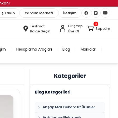
İmkânı
iş Takip
Yardım Merkezi
İletişim
0
Giriş Yap
Teslimat
Sepetim
Bölge Seçin
Üye Ol
işim
Hesaplama Araçları
Blog
Markalar
Kategoriler
Blog Kategorileri
Ahşap Mdf Dekoratif Ürünler
Arduino ve Elektronik