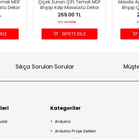
Temalı MDF
Çiçek Sunan Çift Temalı MDF
Masalsı A
stü Dekor
Ahşap Kalp Masaüstü Dekor
Ahşap Ç
Mas
L
269.00 TL
KDV DAHİLDİR
K
KLE
SEPETE EKLE
Sıkça Sorulan Sorular
Müşte
leri
Kategoriler
ular
Arduino
Arduino Proje Setleri