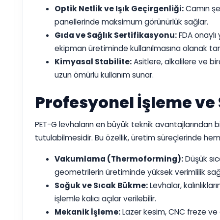
Optik Netlik ve Işık Geçirgenliği:
Camın şef
panellerinde maksimum görünürlük sağlar.
Gıda ve Sağlık Sertifikasyonu:
FDA onaylı 
ekipman üretiminde kullanılmasına olanak tan
Kimyasal Stabilite:
Asitlere, alkalilere ve b
uzun ömürlü kullanım sunar.
Profesyonel İşleme ve 
PET-G levhaların en büyük teknik avantajlarından b
tutulabilmesidir. Bu özellik, üretim süreçlerinde h
Vakumlama (Thermoforming):
Düşük sıc
geometrilerin üretiminde yüksek verimlilik sağ
Soğuk ve Sıcak Bükme:
Levhalar, kalınlıkla
işlemle kalıcı açılar verilebilir.
Mekanik İşleme:
Lazer kesim, CNC freze ve d