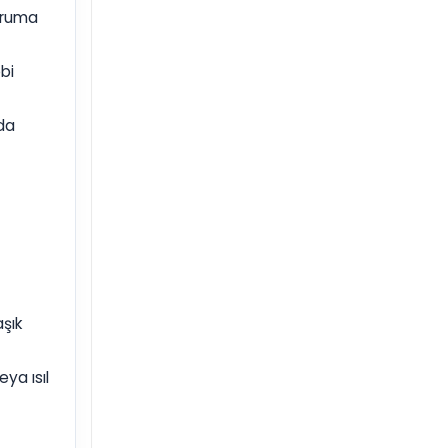
koruma
bi
rda
aşık
ya ısıl