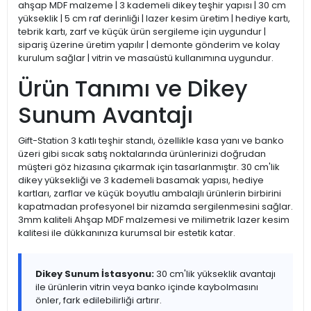
ahşap MDF malzeme | 3 kademeli dikey teşhir yapısı | 30 cm
yükseklik | 5 cm raf derinliği | lazer kesim üretim | hediye kartı,
tebrik kartı, zarf ve küçük ürün sergileme için uygundur |
sipariş üzerine üretim yapılır | demonte gönderim ve kolay
kurulum sağlar | vitrin ve masaüstü kullanımına uygundur.
Ürün Tanımı ve Dikey
Sunum Avantajı
Gift-Station 3 katlı teşhir standı, özellikle kasa yanı ve banko
üzeri gibi sıcak satış noktalarında ürünlerinizi doğrudan
müşteri göz hizasına çıkarmak için tasarlanmıştır. 30 cm'lik
dikey yüksekliği ve 3 kademeli basamak yapısı, hediye
kartları, zarflar ve küçük boyutlu ambalajlı ürünlerin birbirini
kapatmadan profesyonel bir nizamda sergilenmesini sağlar.
3mm kaliteli Ahşap MDF malzemesi ve milimetrik lazer kesim
kalitesi ile dükkanınıza kurumsal bir estetik katar.
Dikey Sunum İstasyonu:
30 cm'lik yükseklik avantajı
ile ürünlerin vitrin veya banko içinde kaybolmasını
önler, fark edilebilirliği artırır.