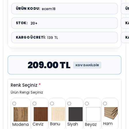
ÜRÜN KODU:
Ü
ecem18
STOK:
K
20+
KARGO ÜCRETI:
K
139 TL
209.00 TL
KDV DAHİLDİR
Renk Seçiniz
*
Ürün Rengi Seçiniz
Ham
Banu
Siyah
Ceviz
Modena
Beyaz