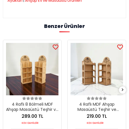
Ayakları
|
Ahşap Ev ve Masaüstü Ürünleri
Benzer Ürünler
4 Raflı 8 Bölmeli MDF
4 Raflı MDF Ahşap
Ahşap Masaüstü Teşhir ve
Masaüstü Teşhir ve
Organizer Standı
Organizer Standı
289.00 TL
219.00 TL
KDV DAHİLDİR
KDV DAHİLDİR