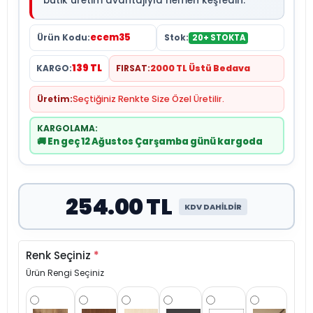
butik üretim avantajıyla hemen keşfedin.
ecem35
Ürün Kodu:
Stok:
20+ STOKTA
139 TL
KARGO:
FIRSAT:
2000 TL Üstü Bedava
Üretim:
Seçtiğiniz Renkte Size Özel Üretilir.
KARGOLAMA:
🚚 En geç 12 Ağustos Çarşamba günü kargoda
254.00 TL
KDV DAHİLDİR
Renk Seçiniz
*
Ürün Rengi Seçiniz