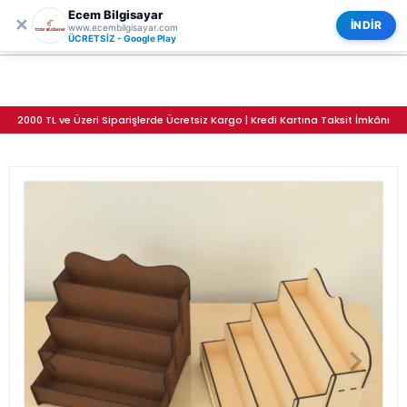
Ecem Bilgisayar
0
ECEM BİLGİSAYAR
✕
Kategoriler
İNDİR
www.ecembilgisayar.com
Tetra-Decor Ahşap MDF 4 Katlı Teşhir Standı 30x27 cm
ÜCRETSİZ - Google Play
2000 TL ve Üzeri Siparişlerde Ücretsiz Kargo | Kredi Kartına Taksit İmkânı