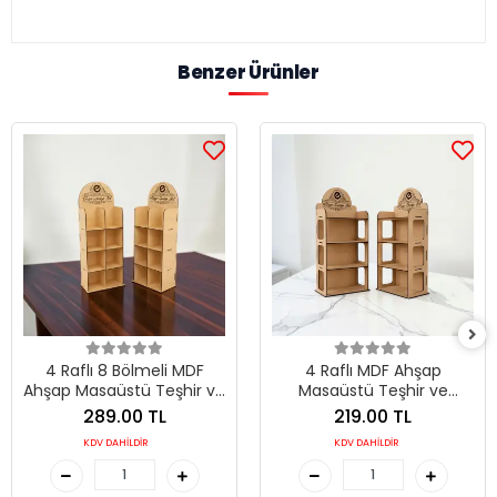
Benzer Ürünler
4 Raflı 8 Bölmeli MDF
4 Raflı MDF Ahşap
Ahşap Masaüstü Teşhir ve
Masaüstü Teşhir ve
Organizer Standı
Organizer Standı
289.00 TL
219.00 TL
KDV DAHİLDİR
KDV DAHİLDİR