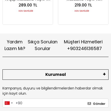
Organizer Standı
Organizer Standı
289.00 TL
219.00 TL
KDV DAHİLDİR
KDV DAHİLDİR
Yardım
Sıkça Sorulan
Müşteri Hizmetleri
Lazım Mı?
Sorular
+903246136587
Kurumsal
Kampanya, duyuru ve bilgilendirmelerden haberdar olmak
için kayıt olun.
Gönder