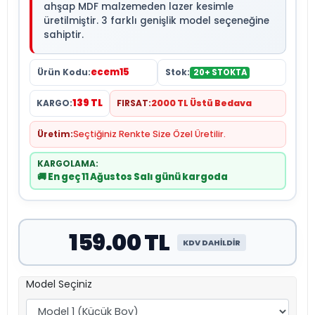
ahşap MDF malzemeden lazer kesimle
üretilmiştir. 3 farklı genişlik model seçeneğine
sahiptir.
ecem15
Ürün Kodu:
Stok:
20+ STOKTA
139 TL
KARGO:
FIRSAT:
2000 TL Üstü Bedava
Üretim:
Seçtiğiniz Renkte Size Özel Üretilir.
KARGOLAMA:
🚚 En geç 11 Ağustos Salı günü kargoda
159.00 TL
KDV DAHİLDİR
Model Seçiniz