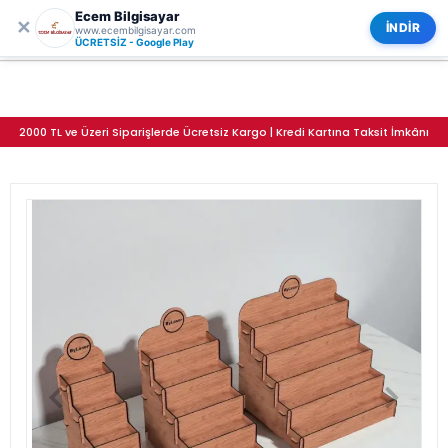
Ecem Bilgisayar
0
ECEM BİLGİSAYAR
✕
Kategoriler
İNDİR
www.ecembilgisayar.com
Penta-Step 5 Katlı Ahşap MDF Teşhir Standı Serisi (3 Farklı Genişlik)
ÜCRETSİZ - Google Play
2000 TL ve Üzeri Siparişlerde Ücretsiz Kargo | Kredi Kartına Taksit İmkânı