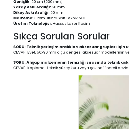
Genişlik:
20 cm (200 mm)
Yatay Askı Aralığı:
50 mm
Dikey Askı Aralığı:
90 mm
Malzeme:
3 mm Birinci Sınıf Teknik MDF
Üretim Teknolojisi:
Hassas Lazer Kesim
Sıkça Sorulan Sorular
SORU: Teknik yerleşim aralıkları aksesuar grupları için
CEVAP: Evet, 50x90 mm ölçü dengesi aksesuar modellerinin ve ü
SORU: Ahşap malzemenin temizliği sırasında teknik ask
CEVAP: Kaplamalı teknik yüzey kuru veya çok hafif nemli bezle