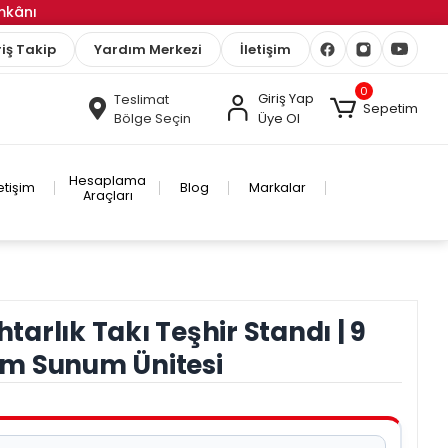
İmkânı
iş Takip
Yardım Merkezi
İletişim
0
Giriş Yap
Teslimat
Sepetim
Bölge Seçin
Üye Ol
Hesaplama
letişim
Blog
Markalar
Araçları
arlık Takı Teşhir Standı | 9
m Sunum Ünitesi