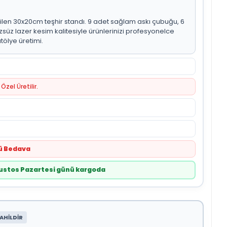
len 30x20cm teşhir standı. 9 adet sağlam askı çubuğu, 6
zsüz lazer kesim kalitesiyle ürünlerinizi profesyonelce
tölye üretimi.
Özel Üretilir.
tü Bedava
Ağustos Pazartesi günü kargoda
AHİLDİR