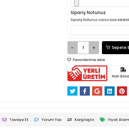
Sipariş Notunuz
Sipariş Notunuz varsa bize iletebili
Sepete 
Favorilerime ekle
Hızlı Gönd
Tavsiye Et
Yorum Yaz
Karşılaştır
Fiyat Alar