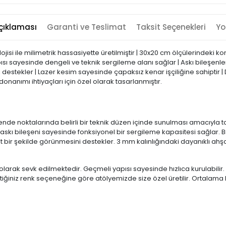
çıklaması
Garanti ve Teslimat
Taksit Seçenekleri
Yo
isi ile milimetrik hassasiyette üretilmiştir | 30x20 cm ölçülerindeki k
sı sayesinde dengeli ve teknik sergileme alanı sağlar | Askı bileşe
estekler | Lazer kesim sayesinde çapaksız kenar işçiliğine sahiptir | De
nanımı ihtiyaçları için özel olarak tasarlanmıştır.
nde noktalarında belirli bir teknik düzen içinde sunulması amacıyla tas
askı bileşeni sayesinde fonksiyonel bir sergileme kapasitesi sağlar. B
ir şekilde görünmesini destekler. 3 mm kalınlığındaki dayanıklı ahşap m
e olarak sevk edilmektedir. Geçmeli yapısı sayesinde hızlıca kurulabili
seçtiğiniz renk seçeneğine göre atölyemizde size özel üretilir. Ortalama 