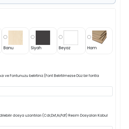
Banu
Siyah
Beyaz
Ham
zı ve Fontunuzu belirtiniz.(Font Belirtilmezse Düz bir fontla
ilebilir dosya uzantıları (Cdr,Dxf,Ai,Pdf) Resim Dosyaları Kabul