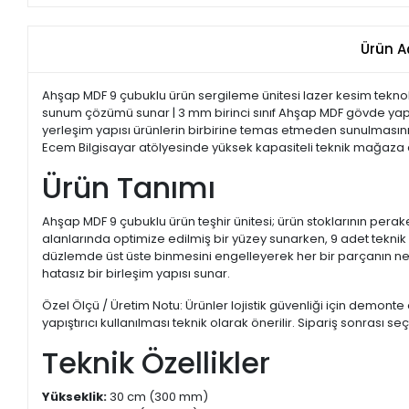
Ürün A
Ahşap MDF 9 çubuklu ürün sergileme ünitesi lazer kesim teknoloj
sunum çözümü sunar | 3 mm birinci sınıf Ahşap MDF gövde yapı
yerleşim yapısı ürünlerin birbirine temas etmeden sunulmasını d
Ecem Bilgisayar atölyesinde yüksek kapasiteli teknik mağaza do
Ürün Tanımı
Ahşap MDF 9 çubuklu ürün teşhir ünitesi; ürün stoklarının perake
alanlarında optimize edilmiş bir yüzey sunarken, 9 adet teknik 
düzlemde üst üste binmesini engelleyerek her bir parçanın net b
hatasız bir birleşim yapısı sunar.
Özel Ölçü / Üretim Notu: Ürünler lojistik güvenliği için demont
yapıştırıcı kullanılması teknik olarak önerilir. Sipariş sonrası 
Teknik Özellikler
Yükseklik:
30 cm (300 mm)