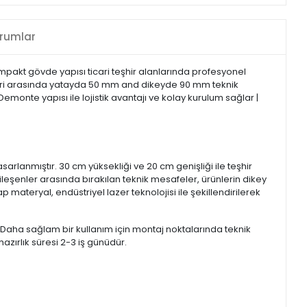
rumlar
ompakt gövde yapısı ticari teşhir alanlarında profesyonel
nleri arasında yatayda 50 mm and dikeyde 90 mm teknik
monte yapısı ile lojistik avantajı ve kolay kurulum sağlar |
arlanmıştır. 30 cm yüksekliği ve 20 cm genişliği ile teşhir
ileşenler arasında bırakılan teknik mesafeler, ürünlerin dikey
ateryal, endüstriyel lazer teknolojisi ile şekillendirilerek
r. Daha sağlam bir kullanım için montaj noktalarında teknik
hazırlık süresi 2-3 iş günüdür.