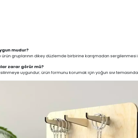
 uygun mudur?
rün gruplarının dikey düzlemde birbirine karışmadan sergilenmesi içi
ılar zarar görür mü?
 silinmeye uygundur; ürün formunu korumak için yoğun sıvı temasından 