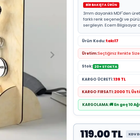
BİR BAKIŞTA ÜRÜN
3mm dayanıklı MDF'den üreti
farklı renk seçeneği ve pürü
sergileyin. Ecem Bilgisayar a
Ürün Kodu:
takı17
Üretim:
Seçtiğiniz Renkte Size 
Stok:
20+ STOKTA
KARGO ÜCRETİ:
139 TL
KARGO FIRSATI:
2000 TL Üs
KARGOLAMA:
🚚 En geç 10 
119.00 TL
KDV D