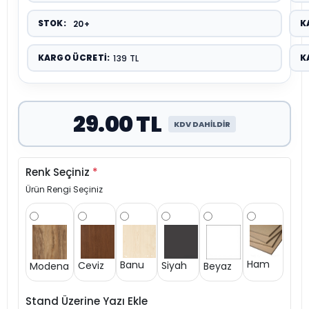
STOK:
K
20+
KARGO ÜCRETI:
K
139 TL
29.00 TL
KDV DAHİLDİR
Renk Seçiniz
*
Ürün Rengi Seçiniz
Ham
Banu
Siyah
Ceviz
Modena
Beyaz
Stand Üzerine Yazı Ekle