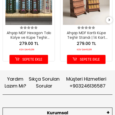
Ahşap MDF Hexagon Takı
Ahşap MDF Kartlı Küpe
Kolye ve Küpe Teşhir
Teşhir Standı | 14 Kart
Standı - 3 Farklı Boy
Dahil | 250x480mm
279.00 TL
279.00 TL
Seçeneği
Profesyonel Ünite
KDV DAHİLDİR
KDV DAHİLDİR
SEPETE EKLE
SEPETE EKLE
Yardım
Sıkça Sorulan
Müşteri Hizmetleri
Lazım Mı?
Sorular
+903246136587
Kurumsal