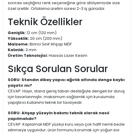
sonrası seçtiğiniz renk seçeneğine göre atölyemizde size
özel üretilir. Ortalama üretim süresi 2-3 iş günüdür.
Teknik Özellikler
Genişlik:
12 cm (120 mm)
Yükseklik:
20 cm (200 mm)
Malzeme:
Birinci Sınıf Ahşap MDF
Kalınlık:
3 mm
Üretim Teknolojisi:
Hassas Lazer Kesim
Sıkça Sorulan Sorular
SORU: Standın dikey yapısı ağırlık altında denge kaybı
yaşatır mı?
CEVAP: Hayır, stand geniş taban desteğiyle dengeli bir duruş
için tasarlanmıştır; maksimum sağlamlık için kurulumda
yapıştırıcı kullanımı teknik bir tavsiyedir.
SORU: Ahşap yüzeyin bakımı teknik olarak nasıl
yapılmalıdır?
CEVAP: Kaplamalı MDF yüzeyi kuru veya çok hafif nemli bezle
silinmeye uygundur; ürün formunu korumak için yoğun sıvı