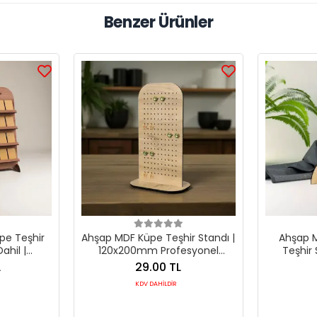
Benzer Ürünler
pe Teşhir
Ahşap MDF Küpe Teşhir Standı |
Ahşap M
Dahil |
120x200mm Profesyonel
Teşhir 
nel Ünite
Sergileme Paneli
30x20
L
29.00 TL
KDV DAHİLDİR