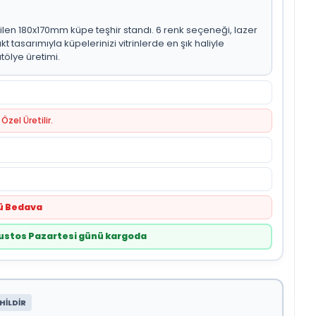
len 180x170mm küpe teşhir standı. 6 renk seçeneği, lazer
tasarımıyla küpelerinizi vitrinlerde en şık haliyle
tölye üretimi.
Özel Üretilir.
tü Bedava
Ağustos Pazartesi günü kargoda
HİLDİR