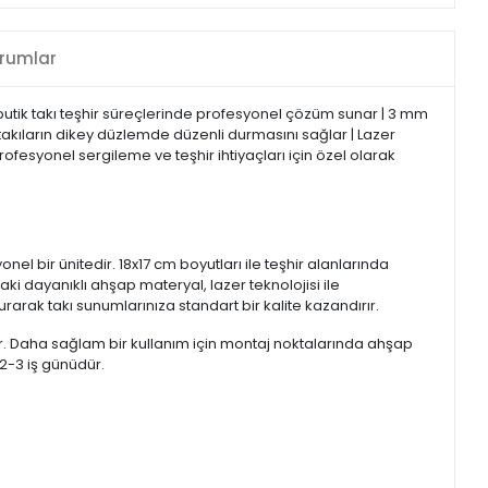
rumlar
ı butik takı teşhir süreçlerinde profesyonel çözüm sunar | 3 mm
i takıların dikey düzlemde düzenli durmasını sağlar | Lazer
ofesyonel sergileme ve teşhir ihtiyaçları için özel olarak
l bir ünitedir. 18x17 cm boyutları ile teşhir alanlarında
ki dayanıklı ahşap materyal, lazer teknolojisi ile
urarak takı sunumlarınıza standart bir kalite kazandırır.
r. Daha sağlam bir kullanım için montaj noktalarında ahşap
 2-3 iş günüdür.