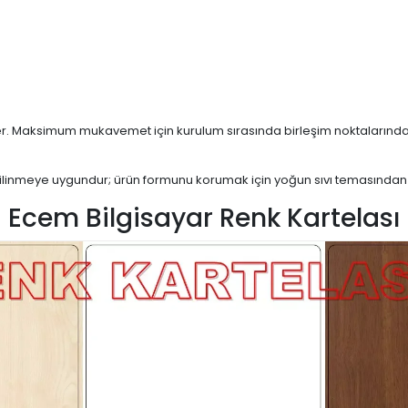
. Maksimum mukavemet için kurulum sırasında birleşim noktalarında yapış
ilinmeye uygundur; ürün formunu korumak için yoğun sıvı temasından k
Ecem Bilgisayar Renk Kartelası