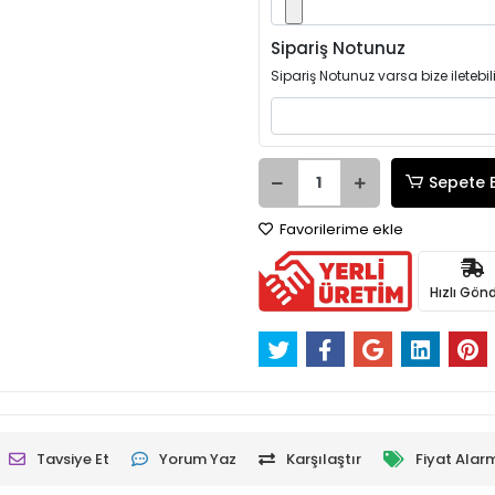
Sipariş Notunuz
Sipariş Notunuz varsa bize iletebili
Sepete 
Favorilerime ekle
Hızlı Gönd
Tavsiye Et
Yorum Yaz
Karşılaştır
Fiyat Alar