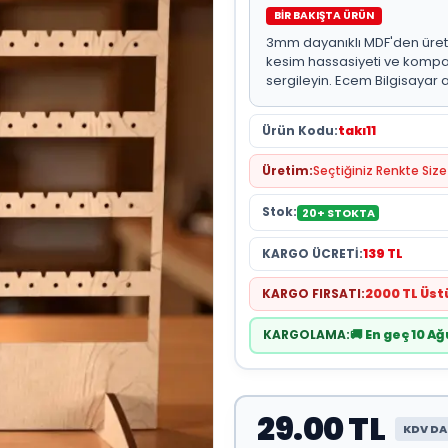
BİR BAKIŞTA ÜRÜN
3mm dayanıklı MDF'den üreti
kesim hassasiyeti ve kompakt 
sergileyin. Ecem Bilgisayar a
Ürün Kodu:
takı11
Üretim:
Seçtiğiniz Renkte Size 
Stok:
20+ STOKTA
KARGO ÜCRETİ:
139 TL
KARGO FIRSATI:
2000 TL Üs
KARGOLAMA:
🚚 En geç 10 
29.00 TL
KDV DA