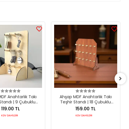
DF Anahtarlık Takı
Ahşap MDF Anahtarlık Takı
Standı | 9 Çubuklu
Teşhir Standı | 18 Çubuklu
cm Sunum Ünitesi
Küçük Boy Ünite
119.00 TL
159.00 TL
KDV DAHİLDİR
KDV DAHİLDİR