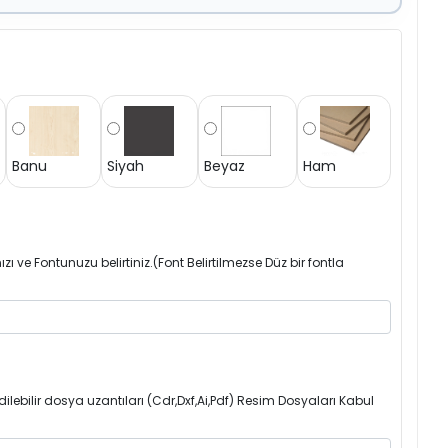
Banu
Siyah
Beyaz
Ham
zı ve Fontunuzu belirtiniz.(Font Belirtilmezse Düz bir fontla
ilebilir dosya uzantıları (Cdr,Dxf,Ai,Pdf) Resim Dosyaları Kabul