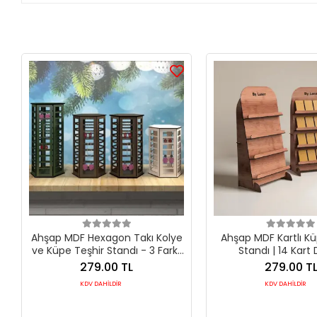
Ahşap MDF Hexagon Takı Kolye
Ahşap MDF Kartlı Kü
ve Küpe Teşhir Standı - 3 Farklı
Standı | 14 Kart 
Boy Seçeneği
250x480mm Profesyo
279.00 TL
279.00 T
KDV DAHİLDİR
KDV DAHİLDİR