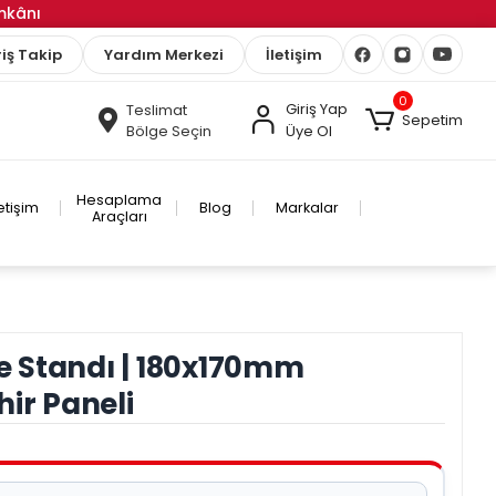
İmkânı
iş Takip
Yardım Merkezi
İletişim
0
Giriş Yap
Teslimat
Sepetim
Bölge Seçin
Üye Ol
Hesaplama
letişim
Blog
Markalar
Araçları
 Standı | 180x170mm
hir Paneli