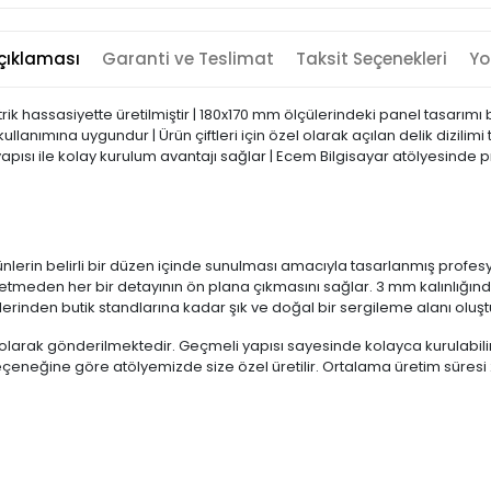
çıklaması
Garanti ve Teslimat
Taksit Seçenekleri
Yo
trik hassasiyette üretilmiştir | 180x170 mm ölçülerindeki panel tasarım
ullanımına uygundur | Ürün çiftleri için özel olarak açılan delik dizilim
pısı ile kolay kurulum avantajı sağlar | Ecem Bilgisayar atölyesinde pr
erin belirli bir düzen içinde sunulması amacıyla tasarlanmış profesyone
etmeden her bir detayının ön plana çıkmasını sağlar. 3 mm kalınlığında
nlerinden butik standlarına kadar şık ve doğal bir sergileme alanı oluşt
 olarak gönderilmektedir. Geçmeli yapısı sayesinde kolayca kurulabili
nk seçeneğine göre atölyemizde size özel üretilir. Ortalama üretim süresi