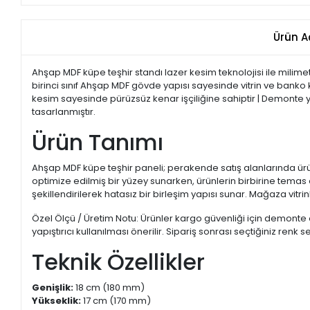
Ürün A
Ahşap MDF küpe teşhir standı lazer kesim teknolojisi ile milime
birinci sınıf Ahşap MDF gövde yapısı sayesinde vitrin ve banko k
kesim sayesinde pürüzsüz kenar işçiliğine sahiptir | Demonte ya
tasarlanmıştır.
Ürün Tanımı
Ahşap MDF küpe teşhir paneli; perakende satış alanlarında ürünl
optimize edilmiş bir yüzey sunarken, ürünlerin birbirine temas 
şekillendirilerek hatasız bir birleşim yapısı sunar. Mağaza vitri
Özel Ölçü / Üretim Notu: Ürünler kargo güvenliği için demonte
yapıştırıcı kullanılması önerilir. Sipariş sonrası seçtiğiniz re
Teknik Özellikler
Genişlik:
18 cm (180 mm)
Yükseklik:
17 cm (170 mm)