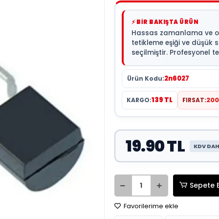
⚡ BİR BAKIŞTA ÜRÜN
Hassas zamanlama ve osil
tetikleme eşiği ve düşük 
seçilmiştir. Profesyonel 
2n6027
Ürün Kodu:
139 TL
KARGO:
FIRSAT:
200
19.90 TL
KDV DAH
Sepete 
Favorilerime ekle