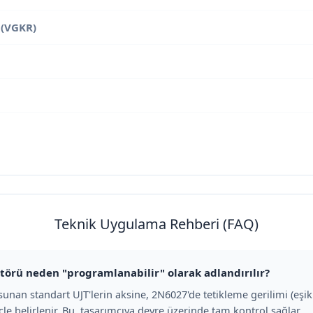
 (VGKR)
Teknik Uygulama Rehberi (FAQ)
störü neden "programlanabilir" olarak adlandırılır?
k sunan standart UJT'lerin aksine, 2N6027'de tetikleme gerilimi (eşi
çle belirlenir. Bu, tasarımcıya devre üzerinde tam kontrol sağlar.