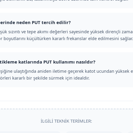
lerinde neden PUT tercih edilir?
üşük sızıntı ve tepe akımı değerleri sayesinde yüksek dirençli zam
r boyutlarını küçültürken kararlı frekanslar elde edilmesini sağlar
tetikleme katlarında PUT kullanımı nasıldır?
eşiğine ulaştığında aniden iletime geçerek katot ucundan yüksek ene
rleri kararlı bir şekilde sürmek için idealdir.
İLGILI TEKNIK TERIMLER: