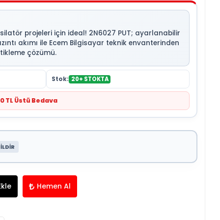
atör projeleri için ideal! 2N6027 PUT; ayarlanabilir
sızıntı akımı ile Ecem Bilgisayar teknik envanterinden
tetikleme çözümü.
Stok:
20+ STOKTA
0 TL Üstü Bedava
İLDİR
Ekle
Hemen Al