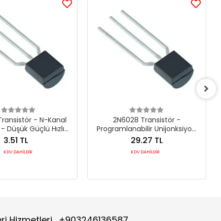
ransistör - N-Kanal
2N6028 Transistör -
- Düşük Güçlü Hızlı
Programlanabilir Unijonksiyon
ma Bileşeni (TO-92)
(PUT) - Tetikleme ve
3.51 TL
29.27 TL
Zamanlama Bileşeni (TO-92)
KDV DAHİLDİR
KDV DAHİLDİR
ri Hizmetleri
+903246136587