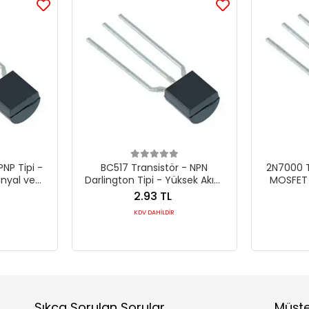
PNP Tipi -
BC517 Transistör - NPN
2N7000 T
inyal ve
Darlington Tipi - Yüksek Akım
MOSFET 
ni (TO-92)
Kazançlı Anahtarlama Bileşeni
Anahtarla
2.93 TL
KDV DAHİLDİR
Sıkça Sorulan Sorular
Müşte