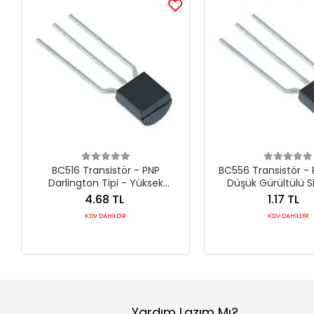
BC516 Transistör - PNP
BC556 Transistör - 
Darlington Tipi - Yüksek
Düşük Gürültülü S
Kazançlı Sinyal İşleme Bileşeni
Anahtarlama Bileşe
4.68 TL
1.17 TL
(TO-92)
KDV DAHİLDİR
KDV DAHİLDİR
Yardım Lazım Mı?