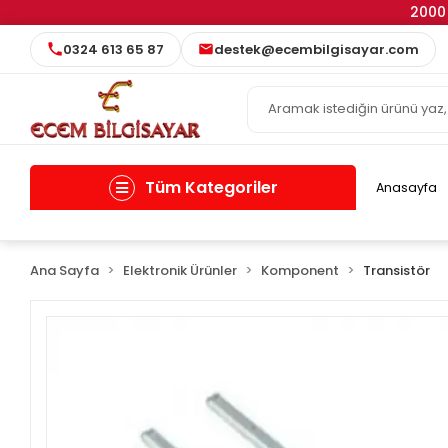
2000 
0324 613 65 87
destek@ecembilgisayar.com
Tüm Kategoriler
Anasayfa
Ana Sayfa
Elektronik Ürünler
Komponent
Transistör