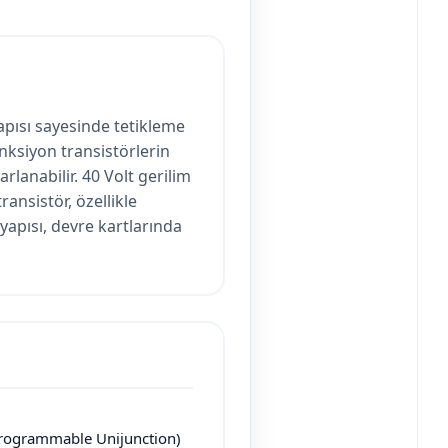
apısı sayesinde tetikleme
onksiyon transistörlerin
rlanabilir. 40 Volt gerilim
ansistör, özellikle
 yapısı, devre kartlarında
rogrammable Unijunction)