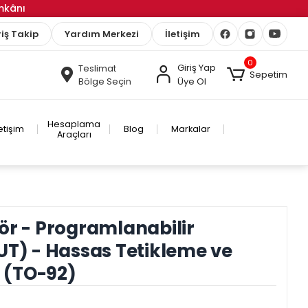
İmkânı
iş Takip
Yardım Merkezi
İletişim
0
Giriş Yap
Teslimat
Sepetim
Bölge Seçin
Üye Ol
Hesaplama
letişim
Blog
Markalar
Araçları
ör - Programlanabilir
UT) - Hassas Tetikleme ve
i (TO-92)