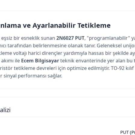
nlama ve Ayarlanabilir Tetikleme
eşsiz bir esneklik sunan
2N6027 PUT
, "programlanabilir" y
anıcı tarafından belirlenmesine olanak tanır. Geleneksel unij
leme voltajı harici dirençler yardımıyla hassas bir şekilde aya
 akımı ile
Ecem Bilgisayar
teknik envanterinde yer alan bu tr
ristör tetikleme devreleri için optimize edilmiştir. TO-92 kılıf
ir sinyal performansı sağlar.
lizi
PUT (P