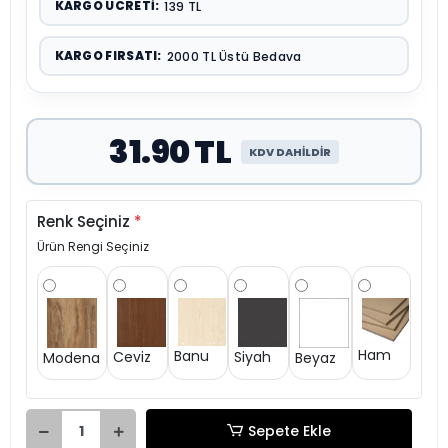
KARGO ÜCRETI:
139 TL
KARGO FIRSATI:
2000 TL Üstü Bedava
31.90 TL
KDV DAHİLDİR
Renk Seçiniz
*
Ürün Rengi Seçiniz
Ham
Banu
Siyah
Ceviz
Modena
Beyaz
Sepete Ekle