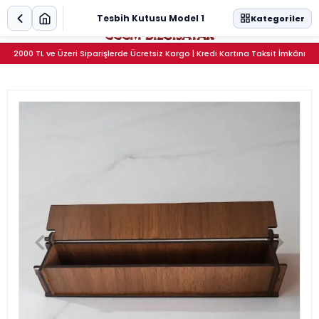
0
Tesbih Kutusu Model 1
Kategoriler
2000 TL ve Üzeri Siparişlerde Ücretsiz Kargo | Kredi Kartına Taksit İmkânı