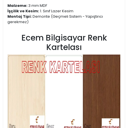
Malzeme:
3 mm MDF
İşçilik ve Kesim:
1. Sınıf Lazer Kesim
Montaj Tipi:
Demonte (Geçmeli Sistem - Yapıştırıcı
gerekmez)
Ecem Bilgisayar Renk
Kartelası