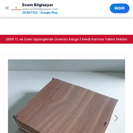
Ecem Bilgisayar
0
ECEM BİLGİSAYAR
✕
Kategoriler
İNDİR
www.ecembilgisayar.com
Ahşap Takı Set Kutusu
ÜCRETSİZ - Google Play
2000 TL ve Üzeri Siparişlerde Ücretsiz Kargo | Kredi Kartına Taksit İmkânı