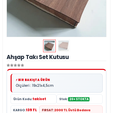
Ahşap Takı Set Kutusu
⚡ BİR BAKIŞTA ÜRÜN
Ölçüleri : 19x21x4,5cm
takiset
Ürün Kodu:
Stok:
20+ STOKTA
139 TL
KARGO:
FIRSAT:
2000 TL Üstü Bedava