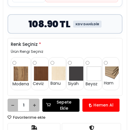
108.90 TL
KDV DAHİLDİR
Renk Seçiniz
*
Ürün Rengi Seçiniz
Ham
Banu
Siyah
Ceviz
Modena
Beyaz
Sepete
Hemen Al
Ekle
Favorilerime ekle