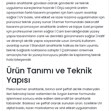
pleksi anahtarlık gövdesi olarak gönderilir ve teknik
uygulama süreçlerine hazırdır | Ölçü seçimli üretim
opsiyonları farklı tasarım projeleri için tam uyum avantajı
sağlar | UV baskı, vinil etiket ve lazer kazıma uygulamaları için
pürüzsüz teknik yüzey sunar | Kemer formundaki dekoratif
tasarımı promosyon anahtarlık üretimi ve kişiye özel projeler
için profesyonel zemin sağlar | Cam berraklığındaki yüzey
yapısı tasarımların canlı ve derinlikli görünmesini sağlar | Hafif
ve dirençli akrilik yapısı sayesinde uzun ömürlü kullanım
avantajı sunar | Standart anahtarlık halkası ile tam uyumlu
teknik bağlantı noktasına sahiptir | Çizilmeleri önlemek
amacıyla her iki yüzeyi koruyucu jelatin ile kaplanmış teknik
hobi bileşenidir.
Ürün Tanımı ve Teknik
Yapısı
Pleksi kemer anahtarlık, birinci sınıf şeffaf akrilik materyalin
ileri teknoloji lazer sistemleri ile özgün kemer formunda
işlenmesi sonucu elde edilen dekoratif bir anahtarlık
tabanıdır. Baskısız ve şeffaf olarak sunulan ürün; özellikle UV
dijital baskı, lazer markalama ve vinil etiket uygulamaları