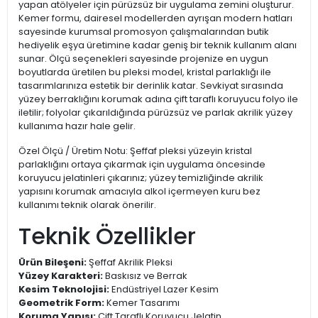
yapan atölyeler için pürüzsüz bir uygulama zemini oluşturur.
Kemer formu, dairesel modellerden ayrışan modern hatları
sayesinde kurumsal promosyon çalışmalarından butik
hediyelik eşya üretimine kadar geniş bir teknik kullanım alanı
sunar. Ölçü seçenekleri sayesinde projenize en uygun
boyutlarda üretilen bu pleksi model, kristal parlaklığı ile
tasarımlarınıza estetik bir derinlik katar. Sevkiyat sırasında
yüzey berraklığını korumak adına çift taraflı koruyucu folyo ile
iletilir; folyolar çıkarıldığında pürüzsüz ve parlak akrilik yüzey
kullanıma hazır hale gelir.
Özel Ölçü / Üretim Notu: Şeffaf pleksi yüzeyin kristal
parlaklığını ortaya çıkarmak için uygulama öncesinde
koruyucu jelatinleri çıkarınız; yüzey temizliğinde akrilik
yapısını korumak amacıyla alkol içermeyen kuru bez
kullanımı teknik olarak önerilir.
Teknik Özellikler
Ürün Bileşeni:
Şeffaf Akrilik Pleksi
Yüzey Karakteri:
Baskısız ve Berrak
Kesim Teknolojisi:
Endüstriyel Lazer Kesim
Geometrik Form:
Kemer Tasarımı
Koruma Yapısı:
Çift Taraflı Koruyucu Jelatin