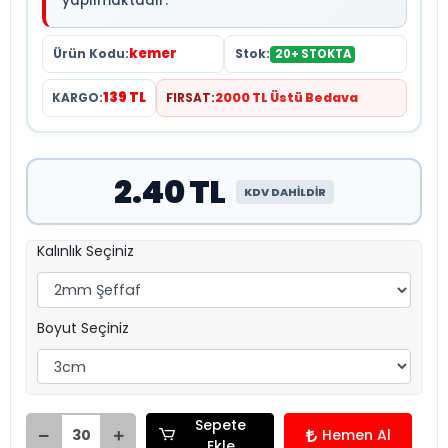
yapılmaktadır.
kemer
Ürün Kodu:
Stok:
20+ STOKTA
139 TL
KARGO:
FIRSAT:
2000 TL Üstü Bedava
2.40 TL
KDV DAHİLDİR
Kalınlık Seçiniz
Boyut Seçiniz
Sepete
Hemen Al
Ekle