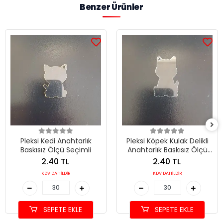
Benzer Ürünler
Pleksi Kedi Anahtarlık
Pleksi Köpek Kulak Delikli
Baskısız Ölçü Seçimli
Anahtarlık Baskısız Ölçü
Seçimli
2.40 TL
2.40 TL
KDV DAHİLDİR
KDV DAHİLDİR
SEPETE EKLE
SEPETE EKLE