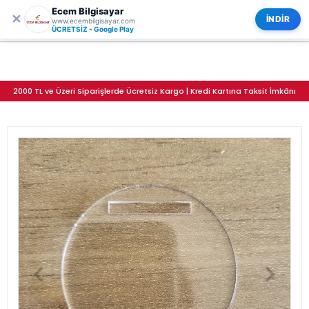
Ecem Bilgisayar
0
ECEM BİLGİSAYAR
✕
Kategoriler
İNDİR
www.ecembilgisayar.com
Pleksi Kemer Anahtarlık Baskısız Ölçü Seçimli
ÜCRETSİZ - Google Play
2000 TL ve Üzeri Siparişlerde Ücretsiz Kargo | Kredi Kartına Taksit İmkânı