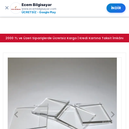
Ecem Bilgisayar
0
✕
Şeffaf Kare Pleksi Parça - Baskısız Özel Ölçü Kesim
Kategoriler
İNDİR
www.ecembilgisayar.com
ÜCRETSİZ - Google Play
2000 TL ve Üzeri Siparişlerde Ücretsiz Kargo | Kredi Kartına Taksit İmkânı