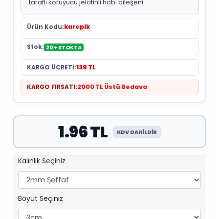
taraflı koruyucu jelatinli hobi bileşeni.
Ürün Kodu:
kareplk
Stok:
20+ STOKTA
KARGO ÜCRETİ:
139 TL
KARGO FIRSATI:
2000 TL Üstü Bedava
1.96 TL
KDV DAHİLDİR
Kalınlık Seçiniz
Boyut Seçiniz