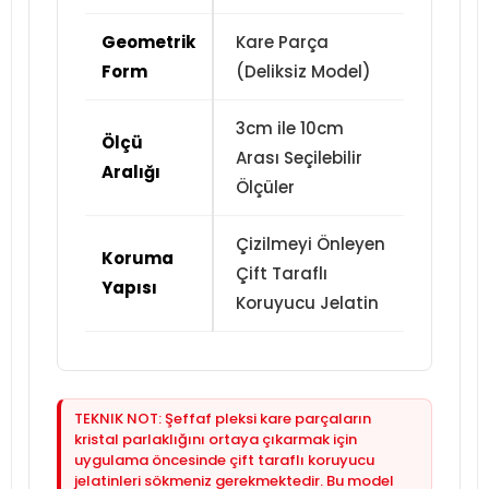
Geometrik
Kare Parça
Form
(Deliksiz Model)
3cm ile 10cm
Ölçü
Arası Seçilebilir
Aralığı
Ölçüler
Çizilmeyi Önleyen
Koruma
Çift Taraflı
Yapısı
Koruyucu Jelatin
TEKNIK NOT: Şeffaf pleksi kare parçaların
kristal parlaklığını ortaya çıkarmak için
uygulama öncesinde çift taraflı koruyucu
jelatinleri sökmeniz gerekmektedir. Bu model