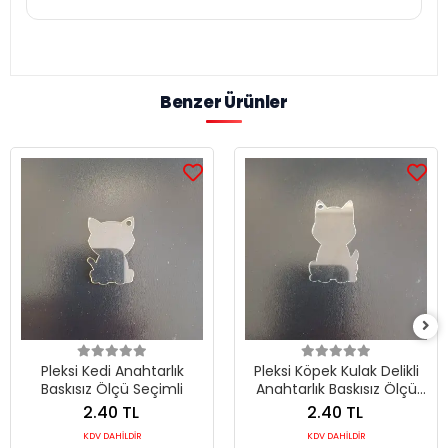
Benzer Ürünler
Pleksi Kedi Anahtarlık
Pleksi Köpek Kulak Delikli
Baskısız Ölçü Seçimli
Anahtarlık Baskısız Ölçü
Seçimli
2.40 TL
2.40 TL
KDV DAHİLDİR
KDV DAHİLDİR