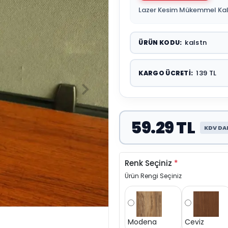
Lazer Kesim Mükemmel Kal
kalstn
ÜRÜN KODU:
139 TL
KARGO ÜCRETI:
59.29 TL
KDV DA
Renk Seçiniz
*
Ürün Rengi Seçiniz
Modena
Ceviz