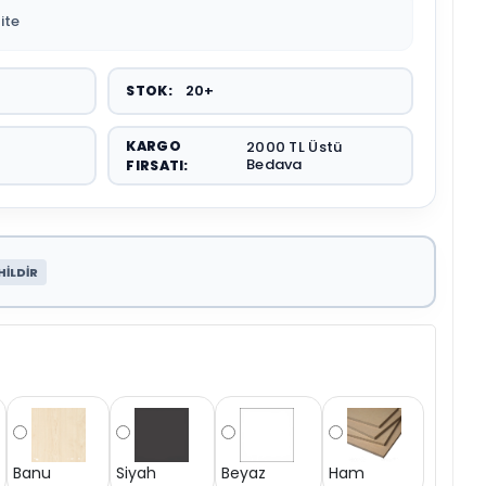
ite
20+
STOK:
KARGO
2000 TL Üstü
Bedava
FIRSATI:
HİLDİR
Banu
Siyah
Beyaz
Ham