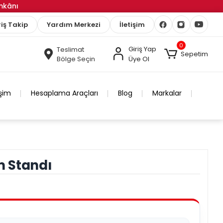
İmkânı
iş Takip
Yardım Merkezi
İletişim
0
Giriş Yap
Teslimat
Sepetim
Bölge Seçin
Üye Ol
işim
Hesaplama Araçları
Blog
Markalar
 Standı