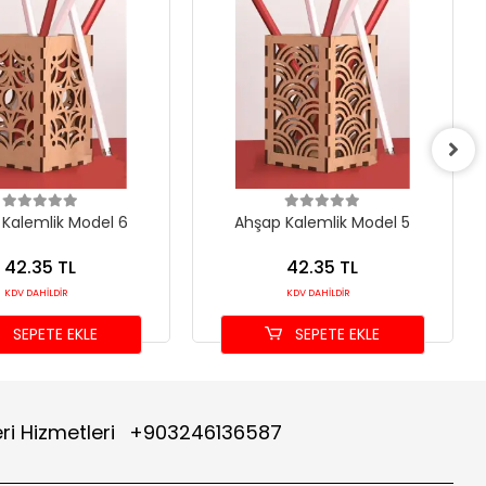
Kalemlik Model 6
Ahşap Kalemlik Model 5
42.35 TL
42.35 TL
KDV DAHİLDİR
KDV DAHİLDİR
SEPETE EKLE
SEPETE EKLE
ri Hizmetleri
+903246136587