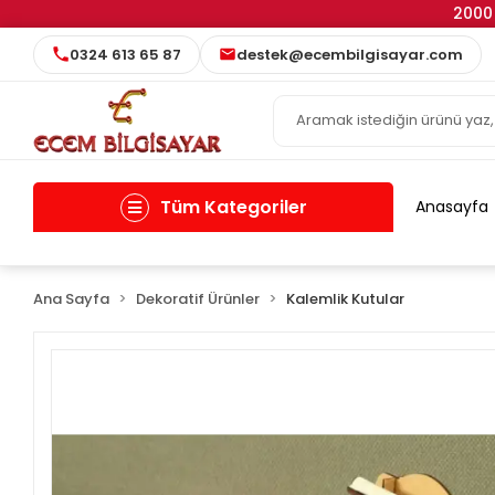
2000 
0324 613 65 87
destek@ecembilgisayar.com
Tüm Kategoriler
Anasayfa
Ana Sayfa
Dekoratif Ürünler
Kalemlik Kutular