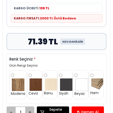
KARGO ÜCRETİ:
139 TL
KARGO FIRSATI:
2000 TL Üstü Bedava
71.39 TL
KDV DAHİLDİR
Renk Seçiniz
*
Ürün Rengi Seçiniz
Ham
Banu
Siyah
Ceviz
Modena
Beyaz
Sepete
Hemen Al