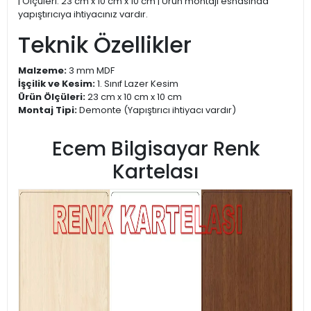
| Ölçüleri: 23 cm x 10 cm x 10 cm | Ürün montajı esnasında
yapıştırıcıya ihtiyacınız vardır.
Teknik Özellikler
Malzeme:
3 mm MDF
İşçilik ve Kesim:
1. Sınıf Lazer Kesim
Ürün Ölçüleri:
23 cm x 10 cm x 10 cm
Montaj Tipi:
Demonte (Yapıştırıcı ihtiyacı vardır)
Ecem Bilgisayar Renk
Kartelası