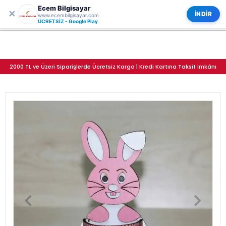
Ecem Bilgisayar
0
✕
Ahşap Tavşan Kalemlik
Kategoriler
İNDİR
www.ecembilgisayar.com
ÜCRETSİZ - Google Play
2000 TL ve Üzeri Siparişlerde Ücretsiz Kargo | Kredi Kartına Taksit İmkânı