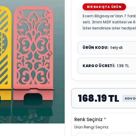
Ecem Bilgisayar'dan 7 fark
seti. 3mm MDF kalitesi ve 
İster kendinize ister hediy
telydi
ÜRÜN KODU:
139 TL
KARGO ÜCRETI:
168.19 TL
KDV D
Renk Seçiniz
*
Ürün Rengi Seçiniz