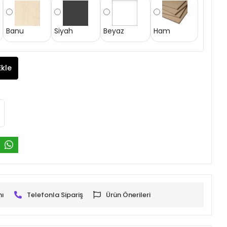
Banu
Siyah
Beyaz
Ham
Ekle
mı
Telefonla Sipariş
Ürün Önerileri