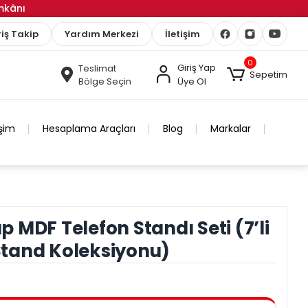
İmkânı
iş Takip
Yardım Merkezi
İletişim
0
Giriş Yap
Teslimat
Sepetim
Bölge Seçin
Üye Ol
işim
Hesaplama Araçları
Blog
Markalar
 MDF Telefon Standı Seti (7’li
tand Koleksiyonu)