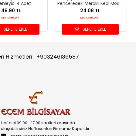
enleyici 4 Adet
Penceredeki Meraklı Kedi Model
(8.5x17.5 cm)
49.90 TL
24.08 TL
KDV DAHİLDİR
KDV DAHİLDİR
SEPETE EKLE
SEPETE EKLE
ri Hizmetleri
+903246136587
Haftaiçi 09:00 - 17:00 saatleri arasında
ulaşabilirsiniz.Haftasonları Firmamız Kapalıdır