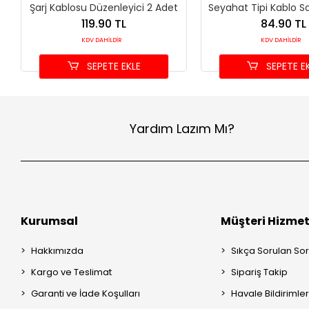
Şarj Kablosu Düzenleyici 2 Adet
Seyahat Tipi Kablo Sa
119.90 TL
84.90 TL
KDV DAHİLDİR
KDV DAHİLDİR
SEPETE EKLE
SEPETE E
Yardım Lazım Mı?
Kurumsal
Müşteri Hizmet
Hakkımızda
Sıkça Sorulan Sor
Kargo ve Teslimat
Sipariş Takip
Garanti ve İade Koşulları
Havale Bildirimler