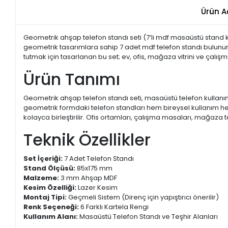
Ürün A
Geometrik ahşap telefon standı seti (7’li mdf masaüstü stand k
geometrik tasarımlara sahip 7 adet mdf telefon standı bulunu
tutmak için tasarlanan bu set; ev, ofis, mağaza vitrini ve çalı
Ürün Tanımı
Geometrik ahşap telefon standı seti, masaüstü telefon kullanım
geometrik formdaki telefon standları hem bireysel kullanım he
kolayca birleştirilir. Ofis ortamları, çalışma masaları, mağaza te
Teknik Özellikler
Set İçeriği:
7 Adet Telefon Standı
Stand Ölçüsü:
85x175 mm
Malzeme:
3 mm Ahşap MDF
Kesim Özelliği:
Lazer Kesim
Montaj Tipi:
Geçmeli Sistem (Direnç için yapıştırıcı önerilir)
Renk Seçeneği:
6 Farklı Kartela Rengi
Kullanım Alanı:
Masaüstü Telefon Standı ve Teşhir Alanları