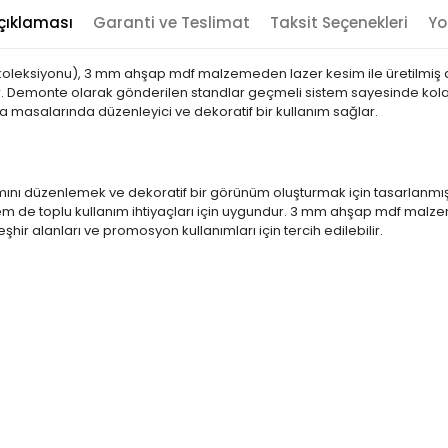
çıklaması
Garanti ve Teslimat
Taksit Seçenekleri
Yo
oleksiyonu), 3 mm ahşap mdf malzemeden lazer kesim ile üretilmiş deko
r. Demonte olarak gönderilen standlar geçmeli sistem sayesinde kola
şma masalarında düzenleyici ve dekoratif bir kullanım sağlar.
ını düzenlemek ve dekoratif bir görünüm oluşturmak için tasarlanmış ç
m de toplu kullanım ihtiyaçları için uygundur. 3 mm ahşap mdf malzem
şhir alanları ve promosyon kullanımları için tercih edilebilir.