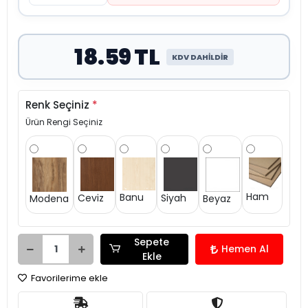
18.59 TL
KDV DAHİLDİR
Renk Seçiniz
*
Ürün Rengi Seçiniz
Ham
Banu
Siyah
Ceviz
Modena
Beyaz
Sepete
Hemen Al
Ekle
Favorilerime ekle