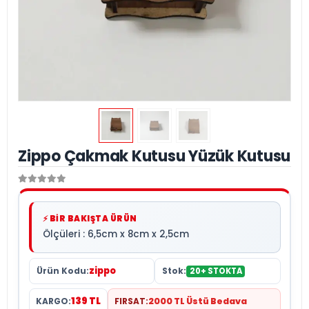
Zippo Çakmak Kutusu Yüzük Kutusu
⚡ BİR BAKIŞTA ÜRÜN
Ölçüleri : 6,5cm x 8cm x 2,5cm
zippo
Ürün Kodu:
Stok:
20+ STOKTA
139 TL
KARGO:
FIRSAT:
2000 TL Üstü Bedava