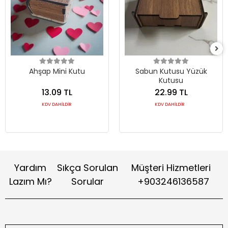
Ahşap Mini Kutu
Sabun Kutusu Yüzük
Kutusu
13.09 TL
22.99 TL
KDV DAHİLDİR
KDV DAHİLDİR
Yardım
Sıkça Sorulan
Müşteri Hizmetleri
Lazım Mı?
Sorular
+903246136587