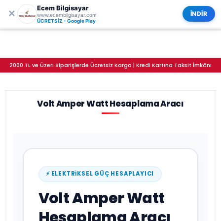
Ecem Bilgisayar
0
ECEM BİLGİSAYAR
✕
Kategoriler
İNDİR
www.ecembilgisayar.com
Volt Amper Watt Hesaplama Aracı
ÜCRETSİZ - Google Play
2000 TL ve Üzeri Siparişlerde Ücretsiz Kargo | Kredi Kartına Taksit İmkânı
Volt Amper Watt Hesaplama Aracı
⚡ ELEKTRIKSEL GÜÇ HESAPLAYICI
Volt Amper Watt
Hesaplama Aracı