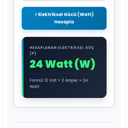
⚡ Elektriksel Gücü (Watt)
Hesapla
HESAPLANAN ELEKTRİKSEL GÜÇ
(P)
24 Watt (W)
Formül: 12 Volt × 2 Amper = 24
Watt