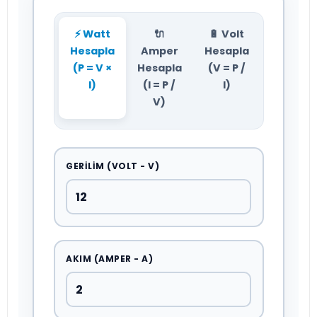
⚡ Watt
🔌
🔋 Volt
Hesapla
Amper
Hesapla
(P = V ×
Hesapla
(V = P /
I)
(I = P /
I)
V)
GERILIM (VOLT - V)
AKIM (AMPER - A)