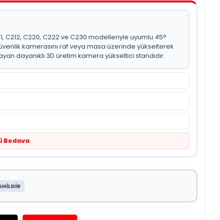
11, C212, C220, C222 ve C230 modelleriyle uyumlu 45°
venlik kamerasını raf veya masa üzerinde yükselterek
yan dayanıklı 3D üretim kamera yükseltici standıdır.
tü Bedava
AHİLDİR