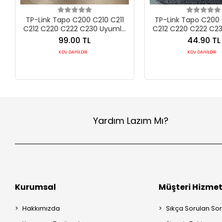
TP-Link Tapo C200 C210 C211
TP-Link Tapo C200 
C212 C220 C222 C230 Uyumlu
C212 C220 C222 C2
Uzun Tip Kamera Duvar Montaj
Kamera Duvar Monta
99.00 TL
44.90 TL
Aparatı
KDV DAHİLDİR
KDV DAHİLDİR
Yardım Lazım Mı?
Kurumsal
Müşteri Hizmet
Hakkımızda
Sıkça Sorulan Sor