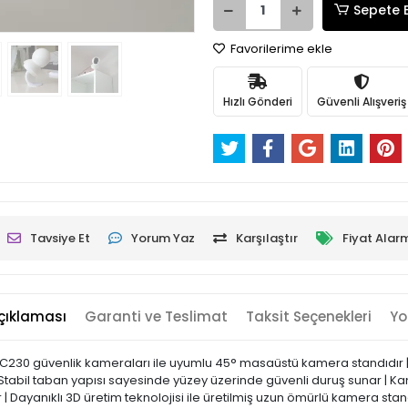
Sepete 
Favorilerime ekle
Hızlı Gönderi
Güvenli Alışveriş
Tavsiye Et
Yorum Yaz
Karşılaştır
Fiyat Alar
çıklaması
Garanti ve Teslimat
Taksit Seçenekleri
Yo
ve C230 güvenlik kameraları ile uyumlu 45° masaüstü kamera standıdır
r | Stabil taban yapısı sayesinde yüzey üzerinde güvenli duruş sunar | 
 | Dayanıklı 3D üretim teknolojisi ile üretilmiş uzun ömürlü kamera stan