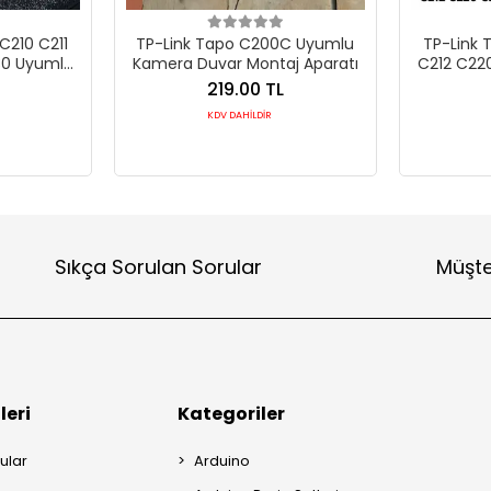
C210 C211
TP-Link Tapo C200C Uyumlu
TP-Link 
30 Uyumlu
Kamera Duvar Montaj Aparatı
C212 C22
j Aparatı
Kame
219.00 TL
KDV DAHİLDİR
Sıkça Sorulan Sorular
Müşte
leri
Kategoriler
ular
Arduino