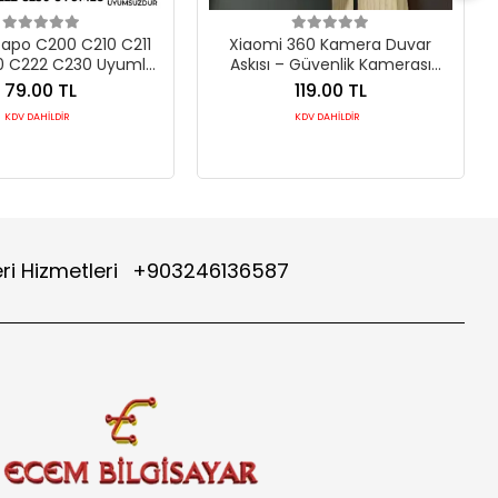
Tapo C200 C210 C211
Xiaomi 360 Kamera Duvar
0 C222 C230 Uyumlu
Askısı – Güvenlik Kamerası
ra Duvar Standı
Duvar Standı
79.00 TL
119.00 TL
KDV DAHİLDİR
KDV DAHİLDİR
ri Hizmetleri
+903246136587