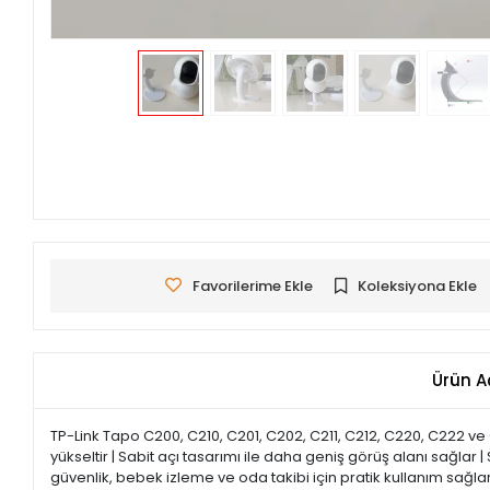
Favorilerime Ekle
Koleksiyona Ekle
Ürün A
TP-Link Tapo C200, C210, C201, C202, C211, C212, C220, C222 
yükseltir | Sabit açı tasarımı ile daha geniş görüş alanı sağla
güvenlik, bebek izleme ve oda takibi için pratik kullanım sağlar