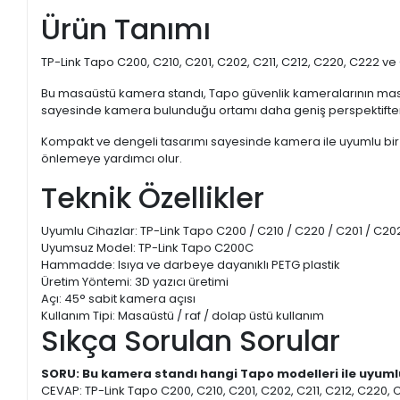
Ürün Tanımı
TP-Link Tapo C200, C210, C201, C202, C211, C212, C220, C222 
Bu masaüstü kamera standı, Tapo güvenlik kameralarının masa,
sayesinde kamera bulunduğu ortamı daha geniş perspektiften izl
Kompakt ve dengeli tasarımı sayesinde kamera ile uyumlu bir
önlemeye yardımcı olur.
Teknik Özellikler
Uyumlu Cihazlar: TP-Link Tapo C200 / C210 / C220 / C201 / C202
Uyumsuz Model: TP-Link Tapo C200C
Hammadde: Isıya ve darbeye dayanıklı PETG plastik
Üretim Yöntemi: 3D yazıcı üretimi
Açı: 45° sabit kamera açısı
Kullanım Tipi: Masaüstü / raf / dolap üstü kullanım
Sıkça Sorulan Sorular
SORU: Bu kamera standı hangi Tapo modelleri ile uyum
CEVAP: TP-Link Tapo C200, C210, C201, C202, C211, C212, C220,