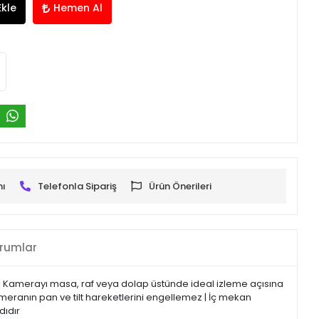
Ekle
Hemen Al
mı
Telefonla Sipariş
Ürün Önerileri
rumlar
 | Kamerayı masa, raf veya dolap üstünde ideal izleme açısına
Kameranın pan ve tilt hareketlerini engellemez | İç mekan
dıdır