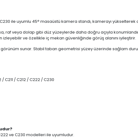
ve C230 ile uyumlu 45° masaüstü kamera standı, kamerayı yükselterek 
 raf veya dolap gibi düz yüzeylerde daha doğru açıyla konumlandırıl
eyebilir ve özellikle iç mekan güvenliğinde görüş alanını iyileştirir.
 görünüm sunar. Stabil taban geometrisi yüzey üzerinde sağlam duruş
 / C211 / C212 / C222 / C230
ludur?
 C222 ve C230 modelleri ile uyumludur.