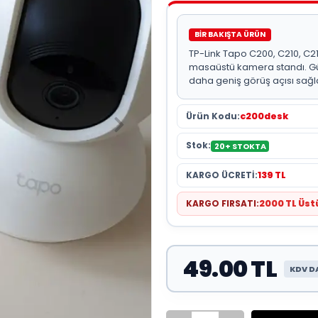
BİR BAKIŞTA ÜRÜN
TP-Link Tapo C200, C210, C2
masaüstü kamera standı. Gü
daha geniş görüş açısı sağla
Ürün Kodu:
c200desk
Stok:
20+ STOKTA
KARGO ÜCRETİ:
139 TL
KARGO FIRSATI:
2000 TL Üs
49.00 TL
KDV D