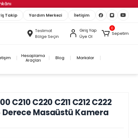
İmkânı
iş Takip
Yardım Merkezi
İletişim
0
Giriş Yap
Teslimat
Sepetim
Bölge Seçin
Üye Ol
Hesaplama
letişim
Blog
Markalar
Araçları
00 C210 C220 C211 C212 C222
5 Derece Masaüstü Kamera