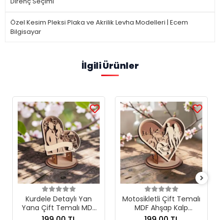
Direnç Seçimi
Özel Kesim Pleksi Plaka ve Akrilik Levha Modelleri | Ecem
Bilgisayar
İlgili Ürünler
Kurdele Detaylı Yan
Motosikletli Çift Temalı
Yana Çift Temalı MDF
MDF Ahşap Kalp
Ahşap Kalp Masaüstü
Masaüstü Dekor
199.00 TL
199.00 TL