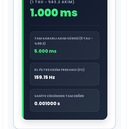
(1 TAU - %63.2 AKIM)
1.000 ms
TAM KARARLI AKIM SÜRESI (5 TAU -
%99.3)
5.000 ms
RL FILTRE KESIM FREKANSI (FC)
159.15 Hz
SANIYE CINSINDEN TAM DEĞER
0.001000 s