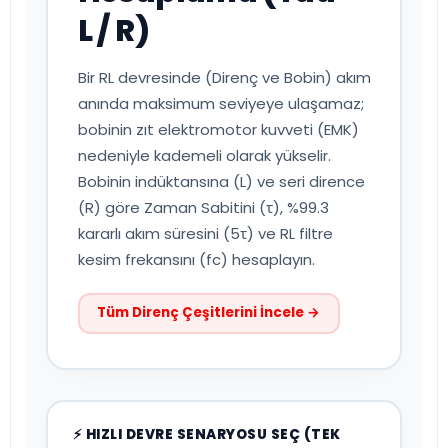
L / R)
Bir RL devresinde (Direnç ve Bobin) akım
anında maksimum seviyeye ulaşamaz;
bobinin zıt elektromotor kuvveti (EMK)
nedeniyle kademeli olarak yükselir.
Bobinin indüktansına (L) ve seri dirence
(R) göre Zaman Sabitini (τ), %99.3
kararlı akım süresini (5τ) ve RL filtre
kesim frekansını (fc) hesaplayın.
Tüm Direnç Çeşitlerini İncele →
⚡ HIZLI DEVRE SENARYOSU SEÇ (TEK