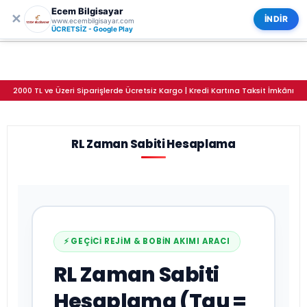
Ecem Bilgisayar
0
ECEM BİLGİSAYAR
✕
Kategoriler
İNDİR
www.ecembilgisayar.com
RL Zaman Sabiti Hesaplama
ÜCRETSİZ - Google Play
2000 TL ve Üzeri Siparişlerde Ücretsiz Kargo | Kredi Kartına Taksit İmkânı
RL Zaman Sabiti Hesaplama
⚡ GEÇICI REJIM & BOBIN AKIMI ARACI
RL Zaman Sabiti
Hesaplama (Tau =