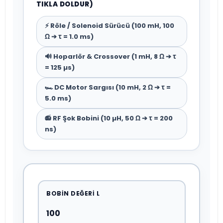
TIKLA DOLDUR)
⚡ Röle / Solenoid Sürücü (100 mH, 100
Ω ➔ τ = 1.0 ms)
🔊 Hoparlör & Crossover (1 mH, 8 Ω ➔ τ
= 125 µs)
🏎️ DC Motor Sargısı (10 mH, 2 Ω ➔ τ =
5.0 ms)
📻 RF Şok Bobini (10 µH, 50 Ω ➔ τ = 200
ns)
BOBIN DEĞERI L