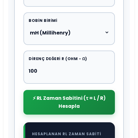
BOBIN BIRIMI
DIRENÇ DEĞERI R (OHM - Ω)
⚡ RL Zaman Sabitini (τ = L / R)
Hesapla
HESAPLANAN RL ZAMAN SABİTİ