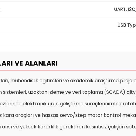
i
UART, I2C
USB Typ
ARI VE ALANLARI
ları, mühendislik eğitimleri ve akademik araştırma projele
 sistemleri, uzaktan izleme ve veri toplama (SCADA) alty
erinde elektronik ürün geliştirme süreçlerinin ilk protot
sız kara araçları ve hassas servo/step motor kontrol mek
eransı ve yüksek kararlılık gerektiren kesintisiz çalışan si