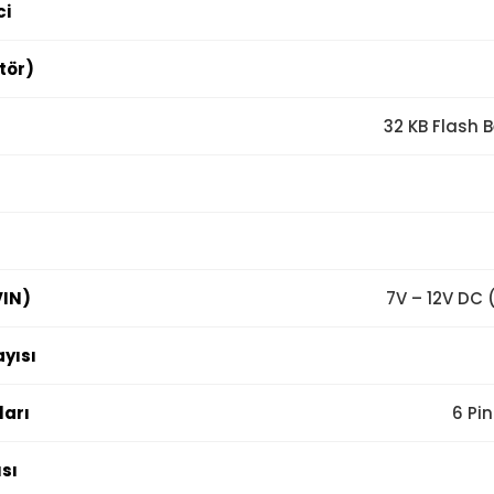
ci
tör)
32 KB Flash B
VIN)
7V – 12V DC 
ayısı
ları
6 Pin
sı