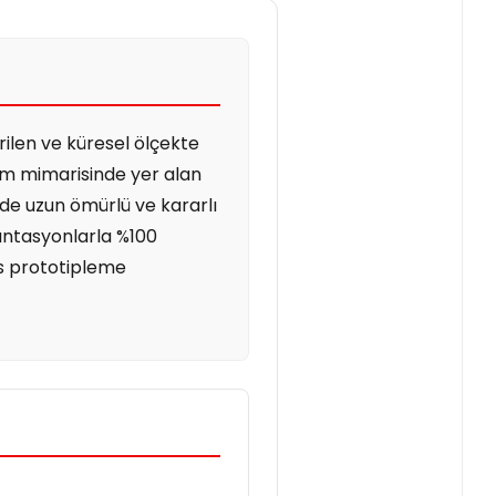
irilen ve küresel ölçekte
nım mimarisinde yer alan
inde uzun ömürlü ve kararlı
antasyonlarla %100
as prototipleme