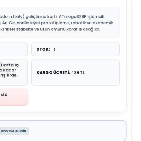
de in Italy) geliştirme kartı. ATmega328P işlemcili
 Ar-Ge, endüstriyel prototipleme, robotik ve akademik
triksel stabilite ve uzun ömürlü kararlılık sağlar.
1
STOK:
(Hafta içi
'a kadar
139 TL
KARGO ÜCRETI:
arişlerde
Üstü
KDV DAHİLDİR