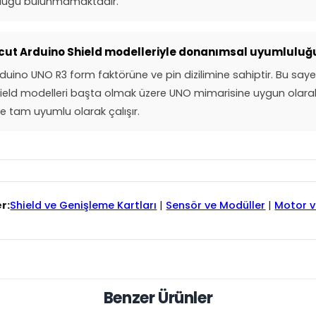
luluğu bulunmamaktadır.
cut Arduino Shield modelleriyle donanımsal uyumluluğu
duino UNO R3 form faktörüne ve pin dizilimine sahiptir. Bu say
ield modelleri başta olmak üzere UNO mimarisine uygun olar
e tam uyumlu olarak çalışır.
r:
Shield ve Genişleme Kartları
|
Sensör ve Modüller
|
Motor v
Benzer Ürünler