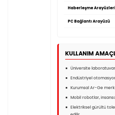
Haberleşme Arayüzler
PC Bağlantı Arayüzü
KULLANIM AMAÇL
Üniversite laboratuvar
Endüstriyel otomasyon
Kurumsal Ar-Ge merkezl
Mobil robotlar, insan
Elektriksel gürültü tol
edilir.