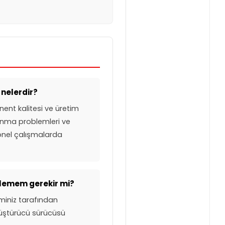
 nelerdir?
ent kalitesi ve üretim
 ısınma problemleri ve
yonel çalışmalarda
klemem gerekir mi?
eminiz tarafından
önüştürücü sürücüsü