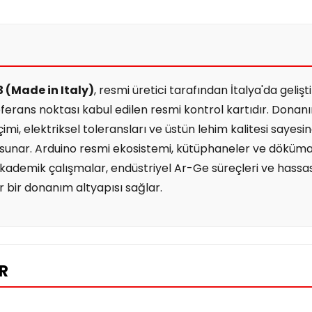
3 (Made in Italy)
, resmi üretici tarafından İtalya'da gelişt
eferans noktası kabul edilen resmi kontrol kartıdır. Dona
çimi, elektriksel toleransları ve üstün lehim kalitesi sayes
 sunar. Arduino resmi ekosistemi, kütüphaneler ve döküm
akademik çalışmalar, endüstriyel Ar-Ge süreçleri ve hass
ir bir donanım altyapısı sağlar.
ER