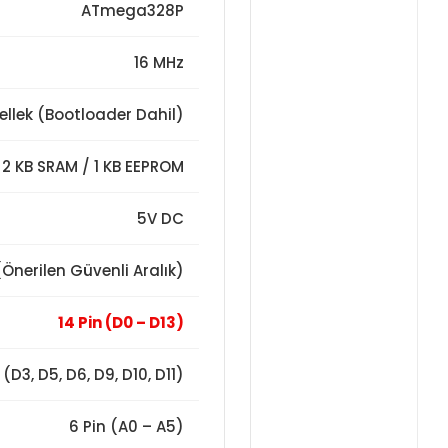
ATmega328P
16 MHz
ellek (Bootloader Dahil)
2 KB SRAM / 1 KB EEPROM
5V DC
(Önerilen Güvenli Aralık)
14 Pin (D0 – D13)
 (D3, D5, D6, D9, D10, D11)
6 Pin (A0 – A5)