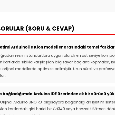
SORULAR (SORU & CEVAP)
üretimi Arduino ile Klon modeller arasındaki temel farklar
doğrudan resmi standartlara uygun olarak en üst seviye kompon
 Klon kartlarda sıklıkla karşılaşılan bilgisayar bağlantı kopmaları,
rı orijinal modellerde optimize edilmiştir. Uzun süreli ve profes
ar.
ra bağladığımda Arduino IDE üzerinden ek bir sürücü yü
Orijinal Arduino UNO R3, bilgisayara bağlandığı an işletim sist
 Klon kartlardaki gibi harici bir CH340 veya benzeri USB-seri d