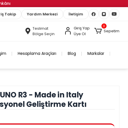
İmkânı
iş Takip
Yardım Merkezi
İletişim
0
Giriş Yap
Teslimat
Sepetim
Bölge Seçin
Üye Ol
işim
Hesaplama Araçları
Blog
Markalar
 UNO R3 - Made in Italy
syonel Geliştirme Kartı