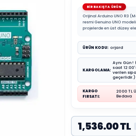
Orijinal Arduino UNO R3 (Ma
resmi Genuino UNO modeli;
projelerde en üst düzey elek
orjard
ÜRÜN KODU:
Aynı Gün ! 
saat 12:00
KARGOLAMA:
verilen sip
geçerlidir.)
KARGO
2000 TL 
Bedava
FIRSATI:
1,536.00 TL