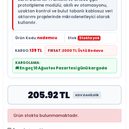
prototipleme modülü; akıllı ev otomasyonu,
uzaktan kontrol ve bulut tabanlı kablosuz veri
aktarımı projelerinde mikrodenetleyici olarak
kullanılır.
nodemcu
Ürün Kodu:
Stok:
Stokta yok
139 TL
KARGO:
FIRSAT:
2000 TL Üstü Bedava
KARGOLAMA:
🚚 En geç 10 Ağustos Pazartesi günü kargoda
205.92 TL
KDV DAHİLDİR
Ürün stokta bulunmamaktadır.