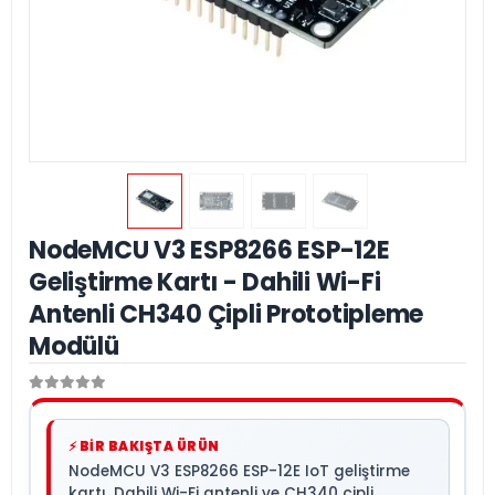
NodeMCU V3 ESP8266 ESP-12E
Geliştirme Kartı - Dahili Wi-Fi
Antenli CH340 Çipli Prototipleme
Modülü
⚡ BİR BAKIŞTA ÜRÜN
NodeMCU V3 ESP8266 ESP-12E IoT geliştirme
kartı. Dahili Wi-Fi antenli ve CH340 çipli