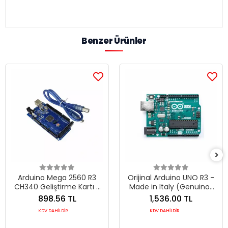
Benzer Ürünler
Arduino Mega 2560 R3
Orijinal Arduino UNO R3 -
CH340 Geliştirme Kartı -
Made in Italy (Genuino)
ATmega2560 Yüksek
Profesyonel Geliştirme
898.56 TL
1,536.00 TL
Performanslı Kontrol Kartı
Kartı
KDV DAHİLDİR
KDV DAHİLDİR