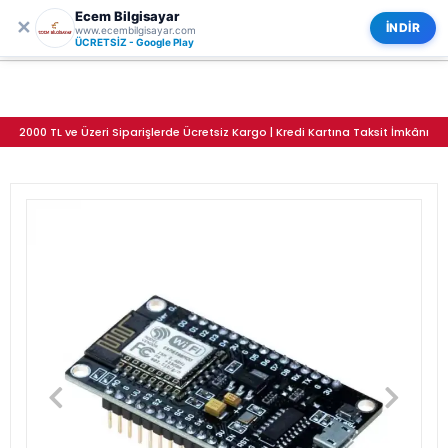
Ecem Bilgisayar
0
ECEM BİLGİSAYAR
✕
Kategoriler
İNDİR
www.ecembilgisayar.com
NodeMCU V3 ESP8266 ESP-12E Geliştirme Kartı - Dahili Wi-Fi Antenli CH340 Çipli Prototipleme Modülü
ÜCRETSİZ - Google Play
2000 TL ve Üzeri Siparişlerde Ücretsiz Kargo | Kredi Kartına Taksit İmkânı