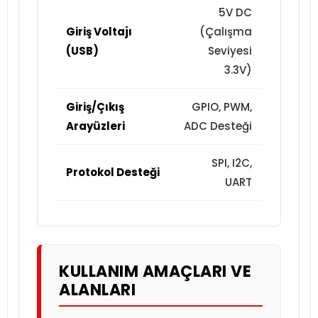
5V DC
Giriş Voltajı
(Çalışma
(USB)
Seviyesi
3.3V)
Giriş/Çıkış
GPIO, PWM,
Arayüzleri
ADC Desteği
SPI, I2C,
Protokol Desteği
UART
KULLANIM AMAÇLARI VE
ALANLARI