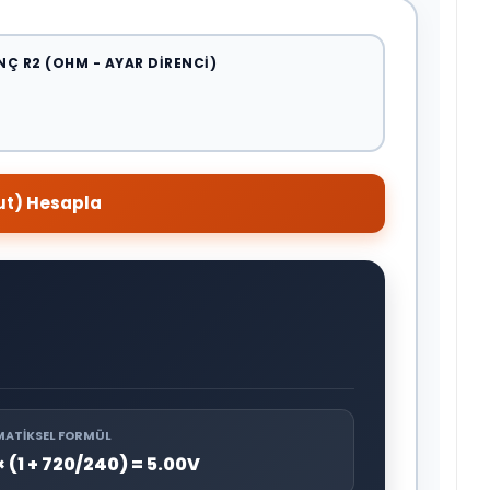
NÇ R2 (OHM - AYAR DIRENCI)
out) Hesapla
ATIKSEL FORMÜL
 × (1 + 720/240) = 5.00V