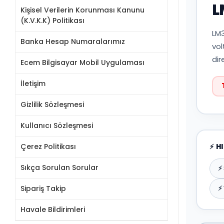
L
Kişisel Verilerin Korunması Kanunu
(K.V.K.K) Politikası
LM3
Banka Hesap Numaralarımız
vol
dir
Ecem Bilgisayar Mobil Uygulaması
İletişim
Gizlilik Sözleşmesi
Kullanıcı Sözleşmesi
Çerez Politikası
⚡ H
Sıkça Sorulan Sorular
⚡
⚡
Sipariş Takip
Havale Bildirimleri