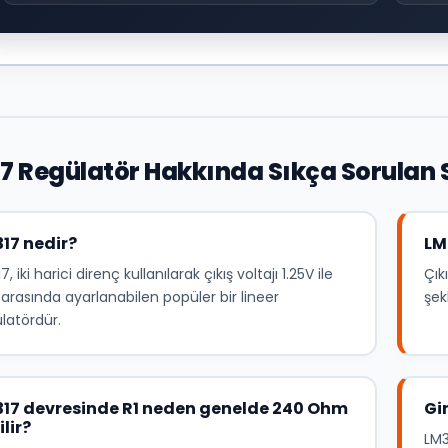
7 Regülatör Hakkında Sıkça Sorulan 
17 nedir?
LM
7, iki harici direnç kullanılarak çıkış voltajı 1.25V ile
Çık
arasında ayarlanabilen popüler bir lineer
şek
latördür.
17 devresinde R1 neden genelde 240 Ohm
Gir
ilir?
LM3