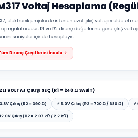
M317 Voltaj Hesaplama (Regül
17, elektronik projelerde istenen özel çıkış voltajını elde etmek 
taj regülatörüdür. R1 ve R2 direnç değerlerine göre çıkış voltajın
encini saniyeler içinde hesaplayın.
Tüm Direnç Çeşitlerini İncele →
IZLI VOLTAJ ÇIKIŞI SEÇ (R1 = 240 Ω SABIT)
 3.3V Çıkış (R2 = 390 Ω)
⚡ 5.0V Çıkış (R2 = 720 Ω / 680 Ω)
⚡ 
 12.0V Çıkış (R2 = 2.07 kΩ / 2.2 kΩ)