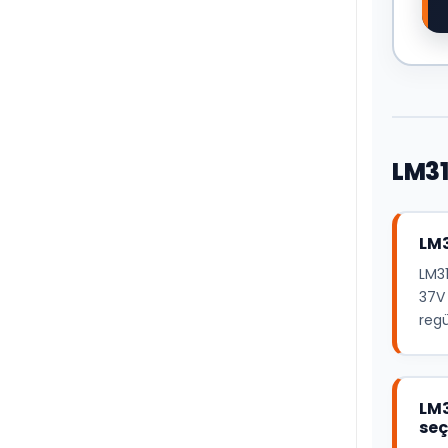
LM31
LM3
LM31
37V 
regü
LM3
seç