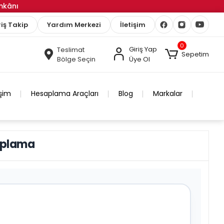
İmkânı
iş Takip
Yardım Merkezi
İletişim
0
Giriş Yap
Teslimat
Sepetim
Bölge Seçin
Üye Ol
işim
Hesaplama Araçları
Blog
Markalar
aplama