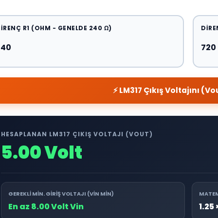
IRENÇ R1 (OHM - GENELDE 240 Ω)
DIRE
⚡ LM317 Çıkış Voltajını (V
HESAPLANAN LM317 ÇIKIŞ VOLTAJI (VOUT)
5.00 Volt
GEREKLI MIN. GIRIŞ VOLTAJI (VIN MIN)
MATEM
En az 8.00 Volt Vin
1.25