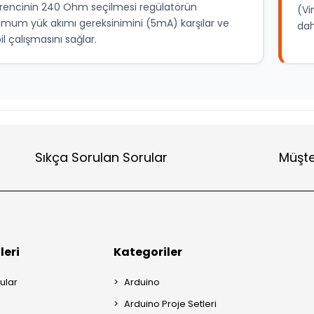
irencinin 240 Ohm seçilmesi regülatörün
(Vi
imum yük akımı gereksinimini (5mA) karşılar ve
dah
il çalışmasını sağlar.
Sıkça Sorulan Sorular
Müşte
leri
Kategoriler
ular
Arduino
Arduino Proje Setleri