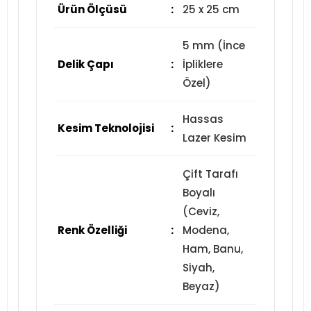
Ürün Ölçüsü
:
25 x 25 cm
5 mm (İnce
Delik Çapı
:
İpliklere
Özel)
Hassas
Kesim Teknolojisi
:
Lazer Kesim
Çift Tarafı
Boyalı
(Ceviz,
Renk Özelliği
:
Modena,
Ham, Banu,
Siyah,
Beyaz)