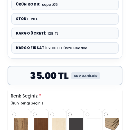
ÜRÜN KODU:
sepet05
STOK:
20+
KARGO ÜCRETI:
139 TL
KARGO FIRSATI:
2000 TL Üstü Bedava
35.00 TL
KDV DAHİLDİR
Renk Seçiniz
*
Ürün Rengi Seçiniz