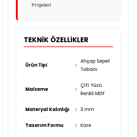
Projeleri
TEKNIK ÖZELLIKLER
Ahşap Sepet
Ürün Tipi
:
Tabanı
Çift Yüzü
Malzeme
:
Renkli MDF
Materyal Kalınlığı
:
3 mm
Tasarım Formu
:
Kare