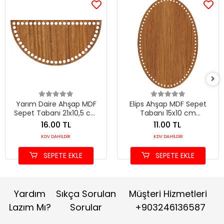
Yarım Daire Ahşap MDF
Elips Ahşap MDF Sepet
Sepet Tabanı 21x10,5 cm
Tabanı 15x10 cm
(Seçilebilir Delik Çapı)
(Seçilebilir Delik Çapı)
16.00 TL
11.00 TL
KDV DAHİLDİR
KDV DAHİLDİR
SEPETE EKLE
SEPETE EKLE
Yardım
Sıkça Sorulan
Müşteri Hizmetleri
Lazım Mı?
Sorular
+903246136587