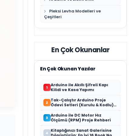
Pleksi Levha Modelleri ve
Çeşitleri
En Çok Okunanlar
En Çok Okunan Yazılar
Arduino ile Akıllı Şifreli Kapı
1
Kilidi ve Kasa Yapımı
Tak-Çalıştır Arduino Proje
2
Ödevi Setleri (Kurulu & Kodlu) –
2026 Rehberi
Arduino ile DC Motor Hız
3
Ölçümü (RPM) Proje Rehberi
Kitaplığınızı Sanat Galerisine
4
Dönüştürün: En İyi 16 Book Nook