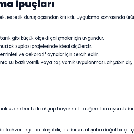
ma İpuçları
, estetik duruş açısından kritiktir. Uygulama sonrasında ür
rlık gibi küçük ölçekli çalışmalar için uygundur.
tfak suplası projelerinde ideal ölçülerdir.
minleri ve dekoratif aynalar için tercih edilir.
nra su bazlı vernik veya taş vernik uygulanması, ahşabın dış
olmak üzere her türlü ahşap boyama tekniğine tam uyumludur
bir kahverengi ton oluşabilir; bu durum ahşaba doğal bir çer