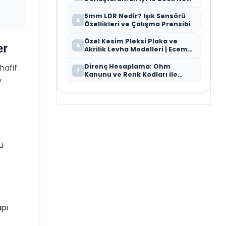
Modeli
5mm LDR Nedir? Işık Sensörü
5
Özellikleri ve Çalışma Prensibi
Özel Kesim Pleksi Plaka ve
er
6
Akrilik Levha Modelleri | Ecem
Bilgisayar
Direnç Hesaplama: Ohm
hafif
7
Kanunu ve Renk Kodları ile
v
Doğru Direnç Seçimi
bu
apı