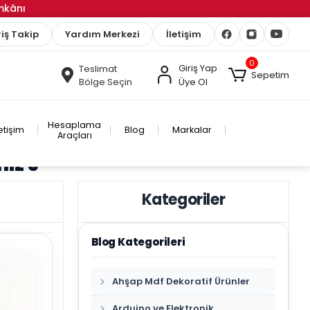
İmkânı
iş Takip
Yardım Merkezi
İletişim
0
Giriş Yap
Teslimat
Sepetim
Bölge Seçin
Üye Ol
Hesaplama
letişim
Blog
Markalar
Araçları
niz 5
Kategoriler
Blog Kategorileri
Ahşap Mdf Dekoratif Ürünler
Arduino ve Elektronik