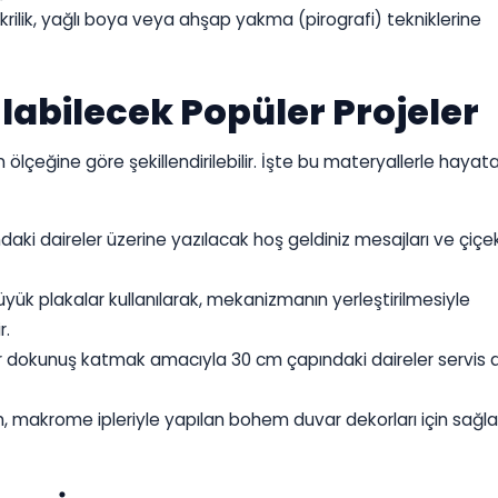
krilik, yağlı boya veya ahşap yakma (pirografi) tekniklerine
ılabilecek Popüler Projeler
 ölçeğine göre şekillendirilebilir. İşte bu materyallerle hayat
ki daireler üzerine yazılacak hoş geldiniz mesajları ve çiçe
yük plakalar kullanılarak, mekanizmanın yerleştirilmesiyle
r.
 dokunuş katmak amacıyla 30 cm çapındaki daireler servis al
, makrome ipleriyle yapılan bohem duvar dekorları için sağl