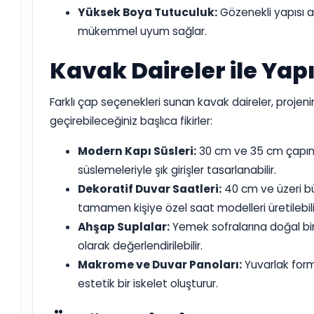
Yüksek Boya Tutuculuk:
Gözenekli yapısı a
mükemmel uyum sağlar.
Kavak Daireler ile Yap
Farklı çap seçenekleri sunan kavak daireler, projenin
geçirebileceğiniz başlıca fikirler:
Modern Kapı Süsleri:
30 cm ve 35 cm çapında
süslemeleriyle şık girişler tasarlanabilir.
Dekoratif Duvar Saatleri:
40 cm ve üzeri bü
tamamen kişiye özel saat modelleri üretilebili
Ahşap Suplalar:
Yemek sofralarına doğal bir
olarak değerlendirilebilir.
Makrome ve Duvar Panoları:
Yuvarlak form
estetik bir iskelet oluşturur.