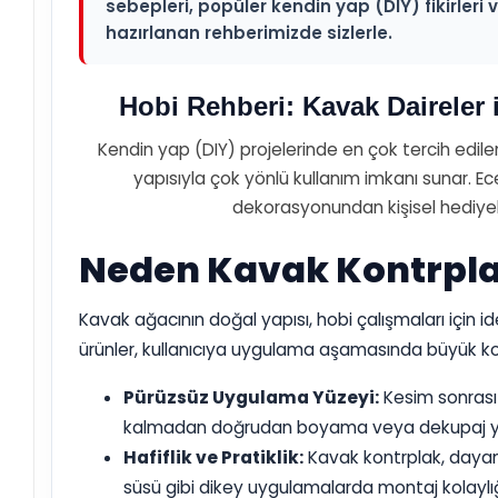
sebepleri, popüler kendin yap (DIY) fikirleri
hazırlanan rehberimizde sizlerle.
Hobi Rehberi: Kavak Daireler i
Kendin yap (DIY) projelerinde en çok tercih edile
yapısıyla çok yönlü kullanım imkanı sunar. Ec
dekorasyonundan kişisel hediyelik
Neden Kavak Kontrplak
Kavak ağacının doğal yapısı, hobi çalışmaları için id
ürünler, kullanıcıya uygulama aşamasında büyük kola
Pürüzsüz Uygulama Yüzeyi:
Kesim sonrası 
kalmadan doğrudan boyama veya dekupaj yap
Hafiflik ve Pratiklik:
Kavak kontrplak, dayan
süsü gibi dikey uygulamalarda montaj kolaylığ