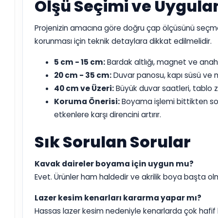
Ölşü Seçimi ve Uygula
Projenizin amacına göre doğru çap ölçüsünü seçmek
korunması için teknik detaylara dikkat edilmelidir.
5 cm - 15 cm:
Bardak altlığı, magnet ve anahta
20 cm - 35 cm:
Duvar panosu, kapı süsü ve mu
40 cm ve Üzeri:
Büyük duvar saatleri, tablo ze
Koruma Önerisi:
Boyama işlemi bittikten so
etkenlere karşı direncini artırır.
Sık Sorulan Sorular
Kavak daireler boyama için uygun mu?
Evet. Ürünler ham haldedir ve akrilik boya başta 
Lazer kesim kenarları kararma yapar mı?
Hassas lazer kesim nedeniyle kenarlarda çok hafif 