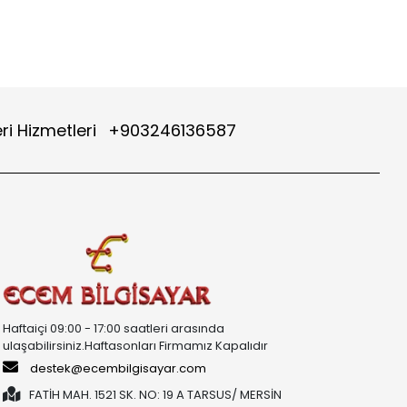
ri Hizmetleri
+903246136587
Haftaiçi 09:00 - 17:00 saatleri arasında
ulaşabilirsiniz.Haftasonları Firmamız Kapalıdır
destek@ecembilgisayar.com
FATİH MAH. 1521 SK. NO: 19 A TARSUS/ MERSİN