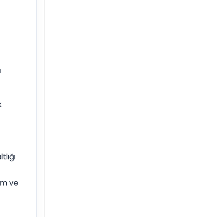
a
k
tlığı
am ve