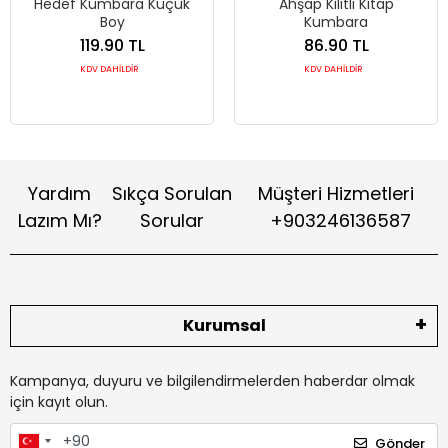
Hedef Kumbara Küçük
Ahşap Kilitli Kitap
Boy
Kumbara
119.90 TL
86.90 TL
KDV DAHİLDİR
KDV DAHİLDİR
Yardım
Sıkça Sorulan
Müşteri Hizmetleri
Lazım Mı?
Sorular
+903246136587
Kurumsal
Kampanya, duyuru ve bilgilendirmelerden haberdar olmak
için kayıt olun.
Gönder