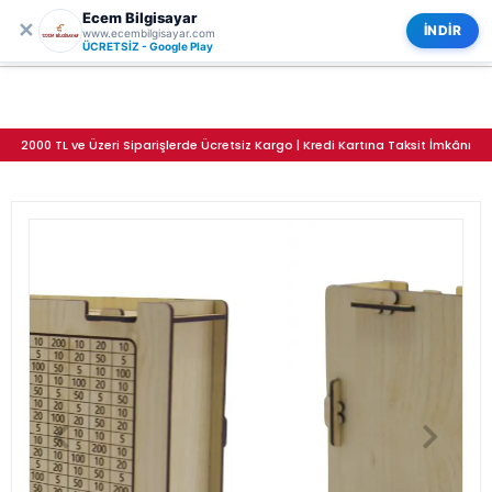
Ecem Bilgisayar
0
ECEM BİLGİSAYAR
✕
Kategoriler
İNDİR
www.ecembilgisayar.com
Hedef Kumbara Büyük Boy
ÜCRETSİZ - Google Play
2000 TL ve Üzeri Siparişlerde Ücretsiz Kargo | Kredi Kartına Taksit İmkânı