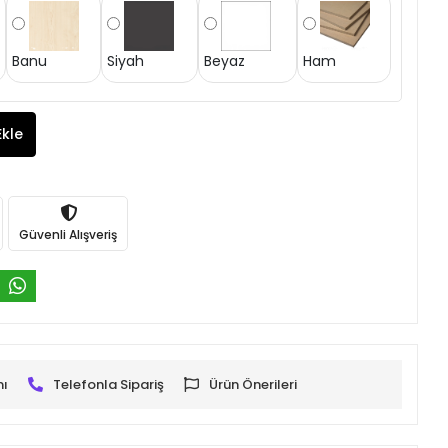
Banu
Siyah
Beyaz
Ham
Ekle
Güvenli Alışveriş
mı
Telefonla Sipariş
Ürün Önerileri