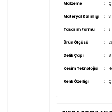
Malzeme
:
Ç
Materyal Kalınlığı
:
3
Tasarım Formu
:
E
Ürün Ölçüsü
:
2
Delik Çapı
:
8
Kesim Teknolojisi
:
H
Renk Özelliği
:
Ç