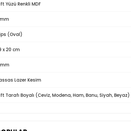
ift Yüzü Renkli MDF
 mm
lips (Oval)
9 x 20 cm
 mm
assas Lazer Kesim
ift Tarafı Boyalı (Ceviz, Modena, Ham, Banu, Siyah, Beyaz)