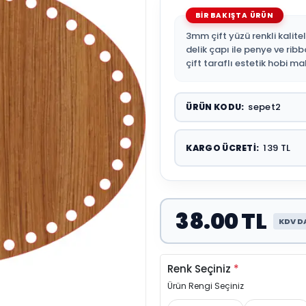
3mm çift yüzü renkli kalit
delik çapı ile penye ve ribbo
çift taraflı estetik hobi ma
sepet2
ÜRÜN KODU:
139 TL
KARGO ÜCRETI:
38.00 TL
KDV D
Renk Seçiniz
*
Ürün Rengi Seçiniz