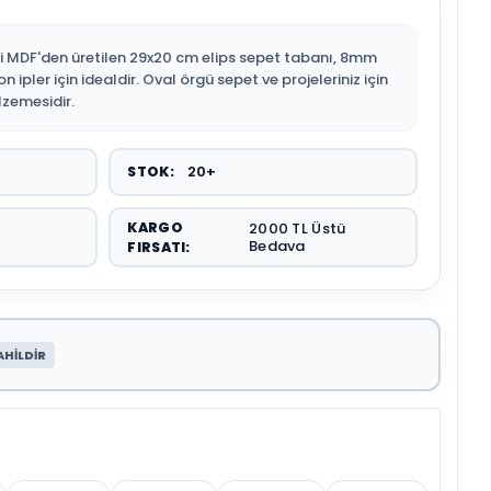
eli MDF'den üretilen 29x20 cm elips sepet tabanı, 8mm
n ipler için idealdir. Oval örgü sepet ve projeleriniz için
lzemesidir.
20+
STOK:
KARGO
2000 TL Üstü
Bedava
FIRSATI:
AHİLDİR