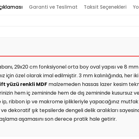
çıklaması
Garanti ve Teslimat
Taksit Seçenekleri
Yo
banı, 29x20 cm fonksiyonel orta boy oval yapısı ve 8 mm e
nız için özel olarak imal edilmiştir. 3 mm kalınlığında, her iki
ift yüzü renkli MDF
malzemeden hassas lazer kesim teknol
inizin hem iç zemininde hem de dış zemininde kusursuz ve çi
p, ribbon ip ve makrome iplikleriyle yapacağınız mutfak d
ve dekoratif şık tepsilerde dengeli delik aralıkları sayesind
aşlama aşamasını son derece pratik hale getirir.