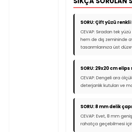
SIKÇA SORULAN 
SORU: Çift yüzü renkli
CEVAP: Sıradan tek yüzü 
hem de dış zemininde ay
tasarımlarınıza üst düzey
SORU: 29x20 cm elips s
CEVAP: Dengeli ara ölçül
deterjanlık kutuları ve m
SORU: 8 mm delik çapı
CEVAP: Evet, 8 mm geniş d
rahatça geçebilmesi için