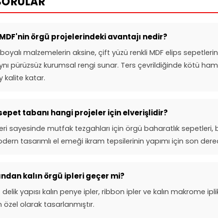
SORULAR
 MDF'nin örgü projelerindeki avantajı nedir?
boyalı malzemelerin aksine, çift yüzü renkli MDF elips sepetler
nı pürüzsüz kurumsal rengi sunar. Ters çevrildiğinde kötü ham
 kalite katar.
epet tabanı hangi projeler için elverişlidir?
eri sayesinde mutfak tezgahları için örgü baharatlık sepetleri, 
odern tasarımlı el emeği ikram tepsilerinin yapımı için son derece
ndan kalın örgü ipleri geçer mi?
elik yapısı kalın penye ipler, ribbon ipler ve kalın makrome ipli
 özel olarak tasarlanmıştır.