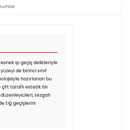
rumlar
snek ip geçiş delikleriyle
 yüzeyi de birinci sınıf
ojisiyle hazırlanan bu
ft taraflı estetik bir
üzenleyicileri, tezgah
e tığ geçişlerini