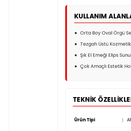
KULLANIM ALANL
Orta Boy Oval Örgü Se
Tezgah Üstü Kozmetik 
Şık El Emeği Elips Sun
Çok Amaçlı Estetik Hobi
TEKNIK ÖZELLIKL
Ürün Tipi
:
A