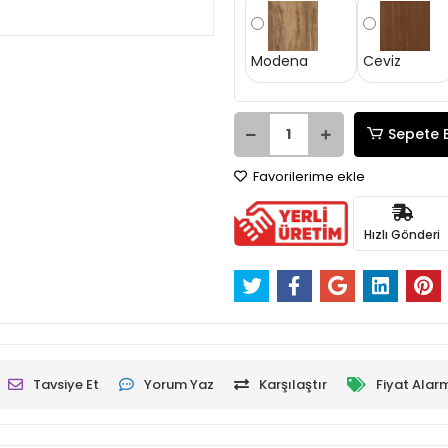
Modena
Ceviz
Sepete 
Favorilerime ekle
Hızlı Gönderi
Tavsiye Et
Yorum Yaz
Karşılaştır
Fiyat Alar