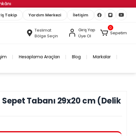
İmkânı
iş Takip
Yardım Merkezi
İletişim
0
Giriş Yap
Teslimat
Sepetim
Bölge Seçin
Üye Ol
işim
Hesaplama Araçları
Blog
Markalar
 Sepet Tabanı 29x20 cm (Delik