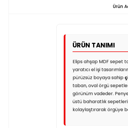
Ürün A
ÜRÜN TANIMI
Elips ahşap MDF sepet ta
yaratıcı el işi tasarımları
pürüzsüz boyaya sahip
ç
taban, oval örgü sepetler
görünüm vadeder. Penye i
üstü baharatlık sepetleri 
kolaylaştırarak örgüye b