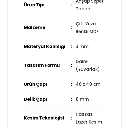
Ahşap Sepet
Ürün Tipi
:
Tabanı
Çift Yüzü
Malzeme
:
Renkli MDF
Materyal Kalınlığı
:
3 mm
Daire
Tasarım Formu
:
(Yuvarlak)
Ürün Çapı
:
40 x 40 cm
Delik Çapı
:
8 mm
Hassas
Kesim Teknolojisi
:
Lazer Kesim