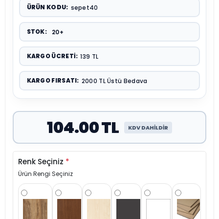
ÜRÜN KODU:
sepet40
STOK:
20+
KARGO ÜCRETI:
139 TL
KARGO FIRSATI:
2000 TL Üstü Bedava
104.00 TL
KDV DAHİLDİR
Renk Seçiniz
*
Ürün Rengi Seçiniz