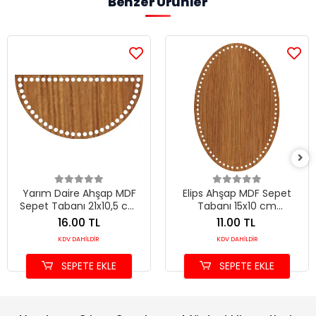
Benzer Ürünler
Yarım Daire Ahşap MDF
Elips Ahşap MDF Sepet
Sepet Tabanı 21x10,5 cm
Tabanı 15x10 cm
(Seçilebilir Delik Çapı)
(Seçilebilir Delik Çapı)
16.00 TL
11.00 TL
KDV DAHİLDİR
KDV DAHİLDİR
SEPETE EKLE
SEPETE EKLE