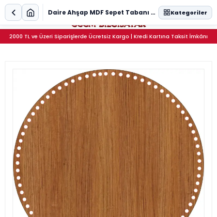
0
Daire Ahşap MDF Sepet Tabanı 40 cm (Delik Çapı 8 mm)
Kategoriler
2000 TL ve Üzeri Siparişlerde Ücretsiz Kargo | Kredi Kartına Taksit İmkânı