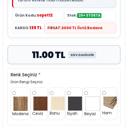
taraflı estetik hobi malzemesidir.
sepet12
Ürün Kodu:
Stok:
20+ STOKTA
139 TL
KARGO:
FIRSAT:
2000 TL Üstü Bedava
11.00 TL
KDV DAHİLDİR
Renk Seçiniz
*
Ürün Rengi Seçiniz
Ham
Banu
Siyah
Ceviz
Modena
Beyaz