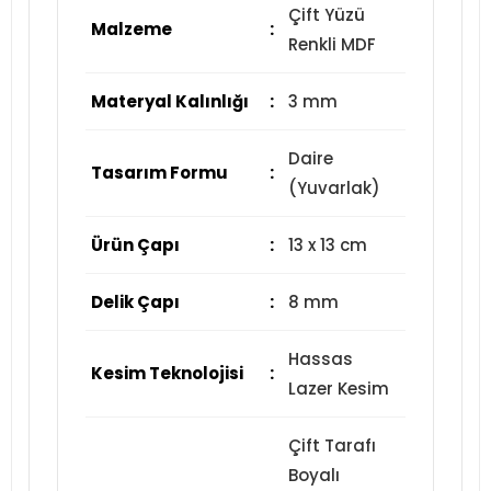
Çift Yüzü
Malzeme
:
Renkli MDF
Materyal Kalınlığı
:
3 mm
Daire
Tasarım Formu
:
(Yuvarlak)
Ürün Çapı
:
13 x 13 cm
Delik Çapı
:
8 mm
Hassas
Kesim Teknolojisi
:
Lazer Kesim
Çift Tarafı
Boyalı