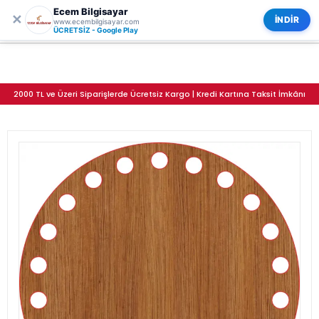
Ecem Bilgisayar
0
ECEM BİLGİSAYAR
✕
Kategoriler
İNDİR
www.ecembilgisayar.com
Daire Ahşap MDF Sepet Tabanı 13 cm (Delik Çapı 8 mm)
ÜCRETSİZ - Google Play
2000 TL ve Üzeri Siparişlerde Ücretsiz Kargo | Kredi Kartına Taksit İmkânı