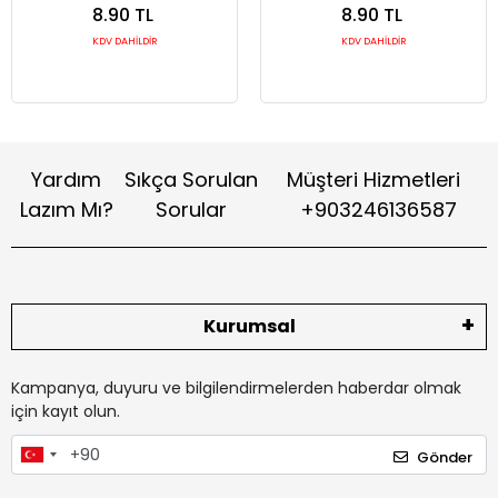
cm
cm
8.90 TL
8.90 TL
KDV DAHİLDİR
KDV DAHİLDİR
Yardım
Sıkça Sorulan
Müşteri Hizmetleri
Lazım Mı?
Sorular
+903246136587
Kurumsal
Kampanya, duyuru ve bilgilendirmelerden haberdar olmak
için kayıt olun.
Gönder