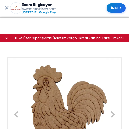
Ecem Bilgisayar
0
✕
Boyanabilir Ahşap Horoz Figürü 15x12 cm
Kategoriler
İNDİR
www.ecembilgisayar.com
ÜCRETSİZ - Google Play
2000 TL ve Üzeri Siparişlerde Ücretsiz Kargo | Kredi Kartına Taksit İmkânı