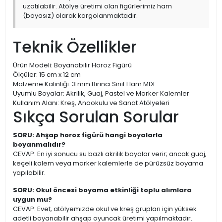
uzatılabilir. Atölye üretimi olan figürlerimiz ham
(boyasız) olarak kargolanmaktadır.
Teknik Özellikler
Ürün Modeli: Boyanabilir Horoz Figürü
Ölçüler: 15 cm x 12 cm
Malzeme Kalınlığı: 3 mm Birinci Sınıf Ham MDF
Uyumlu Boyalar: Akrilik, Guaj, Pastel ve Marker Kalemler
Kullanım Alanı: Kreş, Anaokulu ve Sanat Atölyeleri
Sıkça Sorulan Sorular
SORU: Ahşap horoz figürü hangi boyalarla
boyanmalıdır?
CEVAP: En iyi sonucu su bazlı akrilik boyalar verir; ancak guaj,
keçeli kalem veya marker kalemlerle de pürüzsüz boyama
yapılabilir.
SORU: Okul öncesi boyama etkinliği toplu alımlara
uygun mu?
CEVAP: Evet, atölyemizde okul ve kreş grupları için yüksek
adetli boyanabilir ahşap oyuncak üretimi yapılmaktadır.