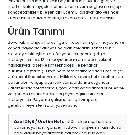
ihtiyaçları için ideal teknik boyutlardadır | Akrilik, guaj ve
marker kalem uygulamalarına tam uyum sağlayan ahşap
sanat etkinlikleri bileşenidir | Ecem Bilgisayar atölyesinde
kreş etkinlik malzemeleri için özel olarak imal edilmiştir.
Ürün Tanımı
Boyanabilir ahşap horoz figürü, çocukların çiftlik hayatına ve
kanatlı hayvanlar dünyasına olan merakını sanatsal bir
aktiviteyle birleştiren profesyonel bir çocuk gelişim
materyalidir. 15 x 12 cm boyutundaki bu model, yüksek
hassasiyetli lazer kesim teknolojisi ile kenarları
pürüzsüzleştirilmiş 3 mm ham mdf malzemeden üretilmiştir.
Ürün, okul öncesi sanat etkinlikleri ve evde hobi saatleri için
boyanabilir ahşap oyuncak standartlarına uygundur.
Karakteristik horoz formu, çocukların odaklanma sürelerine
ve görsel algılarına katkı sağlayan eğitici bir hobi
materyalidir. Boyama çalışmaları için zımpara
gerektirmeyen temiz bir yüzey sunar.
Özel Ölçü / Üretim Notu:
Ürün tek parça halinde
boyamaya hazır gönderilir. Boyama işlemi sırasında su
bazlı akrilik boyalar tercih edilerek figürün ömrü