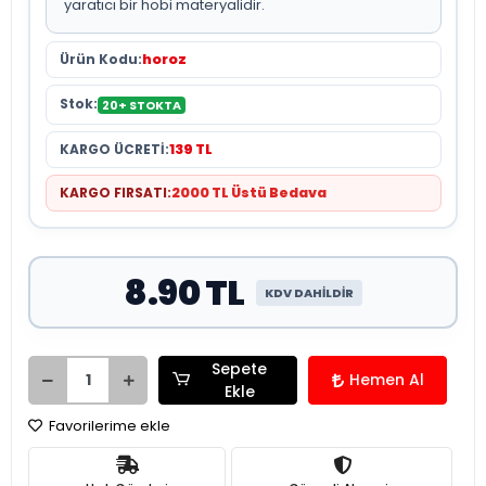
yaratıcı bir hobi materyalidir.
Ürün Kodu:
horoz
Stok:
20+ STOKTA
KARGO ÜCRETİ:
139 TL
KARGO FIRSATI:
2000 TL Üstü Bedava
8.90 TL
KDV DAHİLDİR
Sepete
Hemen Al
Ekle
Favorilerime ekle