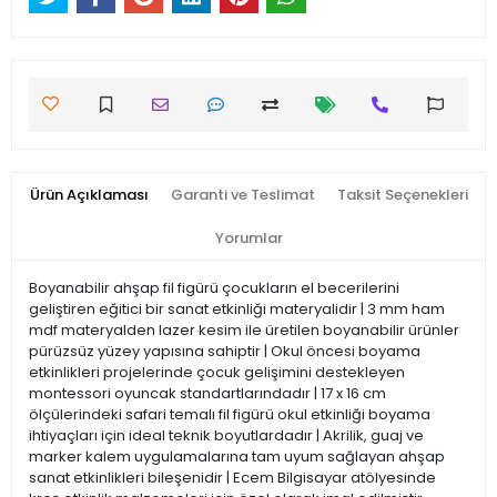
Ürün Açıklaması
Garanti ve Teslimat
Taksit Seçenekleri
Yorumlar
Boyanabilir ahşap fil figürü çocukların el becerilerini
geliştiren eğitici bir sanat etkinliği materyalidir | 3 mm ham
mdf materyalden lazer kesim ile üretilen boyanabilir ürünler
pürüzsüz yüzey yapısına sahiptir | Okul öncesi boyama
etkinlikleri projelerinde çocuk gelişimini destekleyen
montessori oyuncak standartlarındadır | 17 x 16 cm
ölçülerindeki safari temalı fil figürü okul etkinliği boyama
ihtiyaçları için ideal teknik boyutlardadır | Akrilik, guaj ve
marker kalem uygulamalarına tam uyum sağlayan ahşap
sanat etkinlikleri bileşenidir | Ecem Bilgisayar atölyesinde