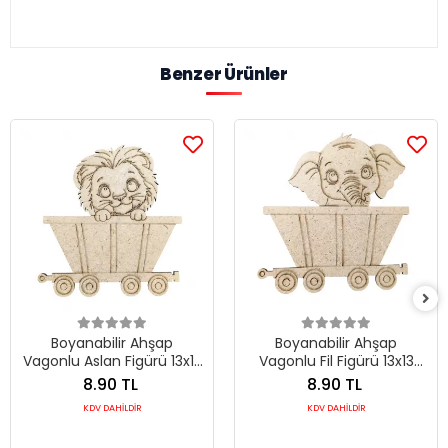
Benzer Ürünler
Boyanabilir Ahşap
Boyanabilir Ahşap
Vagonlu Aslan Figürü 13x13
Vagonlu Fil Figürü 13x13
cm
cm
8.90 TL
8.90 TL
KDV DAHİLDİR
KDV DAHİLDİR