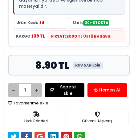
dayanıklı, yaratıcı ve eğlenceli bir hobi
materyalidir.
fil
Ürün Kodu:
Stok:
20+ STOKTA
139 TL
KARGO:
FIRSAT:
2000 TL Üstü Bedava
8.90 TL
KDV DAHİLDİR
Sepete
Hemen Al
Ekle
Favorilerime ekle
Hızlı Gönderi
Güvenli Alışveriş