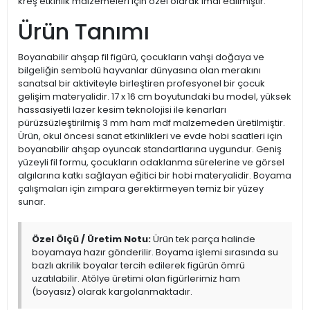
kreş etkinlik malzemeleri için özel olarak imal edilmiştir.
Ürün Tanımı
Boyanabilir ahşap fil figürü, çocukların vahşi doğaya ve
bilgeliğin sembolü hayvanlar dünyasına olan merakını
sanatsal bir aktiviteyle birleştiren profesyonel bir çocuk
gelişim materyalidir. 17 x 16 cm boyutundaki bu model, yüksek
hassasiyetli lazer kesim teknolojisi ile kenarları
pürüzsüzleştirilmiş 3 mm ham mdf malzemeden üretilmiştir.
Ürün, okul öncesi sanat etkinlikleri ve evde hobi saatleri için
boyanabilir ahşap oyuncak standartlarına uygundur. Geniş
yüzeyli fil formu, çocukların odaklanma sürelerine ve görsel
algılarına katkı sağlayan eğitici bir hobi materyalidir. Boyama
çalışmaları için zımpara gerektirmeyen temiz bir yüzey
sunar.
Özel Ölçü / Üretim Notu:
Ürün tek parça halinde
boyamaya hazır gönderilir. Boyama işlemi sırasında su
bazlı akrilik boyalar tercih edilerek figürün ömrü
uzatılabilir. Atölye üretimi olan figürlerimiz ham
(boyasız) olarak kargolanmaktadır.