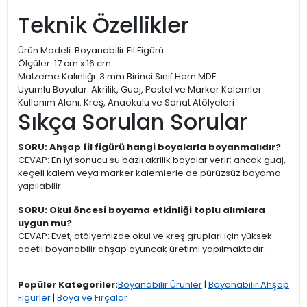
Teknik Özellikler
Ürün Modeli: Boyanabilir Fil Figürü
Ölçüler: 17 cm x 16 cm
Malzeme Kalınlığı: 3 mm Birinci Sınıf Ham MDF
Uyumlu Boyalar: Akrilik, Guaj, Pastel ve Marker Kalemler
Kullanım Alanı: Kreş, Anaokulu ve Sanat Atölyeleri
Sıkça Sorulan Sorular
SORU: Ahşap fil figürü hangi boyalarla boyanmalıdır?
CEVAP: En iyi sonucu su bazlı akrilik boyalar verir; ancak guaj,
keçeli kalem veya marker kalemlerle de pürüzsüz boyama
yapılabilir.
SORU: Okul öncesi boyama etkinliği toplu alımlara
uygun mu?
CEVAP: Evet, atölyemizde okul ve kreş grupları için yüksek
adetli boyanabilir ahşap oyuncak üretimi yapılmaktadır.
Popüler Kategoriler:
Boyanabilir Ürünler
|
Boyanabilir Ahşap
Figürler
|
Boya ve Fırçalar