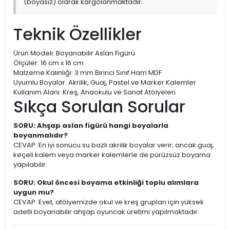
(boyasız) olarak kargolanmaktadır.
Teknik Özellikler
Ürün Modeli: Boyanabilir Aslan Figürü
Ölçüler: 16 cm x 16 cm
Malzeme Kalınlığı: 3 mm Birinci Sınıf Ham MDF
Uyumlu Boyalar: Akrilik, Guaj, Pastel ve Marker Kalemler
Kullanım Alanı: Kreş, Anaokulu ve Sanat Atölyeleri
Sıkça Sorulan Sorular
SORU: Ahşap aslan figürü hangi boyalarla
boyanmalıdır?
CEVAP: En iyi sonucu su bazlı akrilik boyalar verir; ancak guaj,
keçeli kalem veya marker kalemlerle de pürüzsüz boyama
yapılabilir.
SORU: Okul öncesi boyama etkinliği toplu alımlara
uygun mu?
CEVAP: Evet, atölyemizde okul ve kreş grupları için yüksek
adetli boyanabilir ahşap oyuncak üretimi yapılmaktadır.