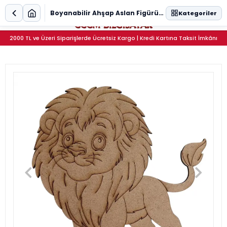
0
Boyanabilir Ahşap Aslan Figürü 16x16 cm
Kategoriler
2000 TL ve Üzeri Siparişlerde Ücretsiz Kargo | Kredi Kartına Taksit İmkânı