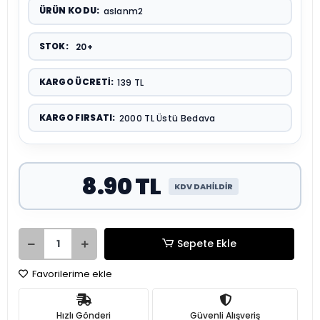
ÜRÜN KODU:
aslanm2
STOK:
20+
KARGO ÜCRETI:
139 TL
KARGO FIRSATI:
2000 TL Üstü Bedava
8.90 TL
KDV DAHİLDİR
Sepete Ekle
Favorilerime ekle
Hızlı Gönderi
Güvenli Alışveriş