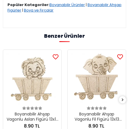
Popüler Kategoriler:
Boyanabilir Ürünler
|
Boyanabilir Ahşap
Figürler
|
Boya ve Fırçalar
Benzer Ürünler
Boyanabilir Ahşap
Boyanabilir Ahşap
Vagonlu Aslan Figürü 13x13
Vagonlu Fil Figürü 13x13
cm
cm
8.90 TL
8.90 TL