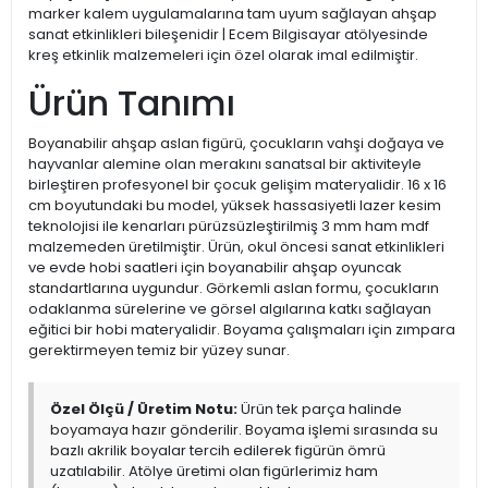
marker kalem uygulamalarına tam uyum sağlayan ahşap
sanat etkinlikleri bileşenidir | Ecem Bilgisayar atölyesinde
kreş etkinlik malzemeleri için özel olarak imal edilmiştir.
Ürün Tanımı
Boyanabilir ahşap aslan figürü, çocukların vahşi doğaya ve
hayvanlar alemine olan merakını sanatsal bir aktiviteyle
birleştiren profesyonel bir çocuk gelişim materyalidir. 16 x 16
cm boyutundaki bu model, yüksek hassasiyetli lazer kesim
teknolojisi ile kenarları pürüzsüzleştirilmiş 3 mm ham mdf
malzemeden üretilmiştir. Ürün, okul öncesi sanat etkinlikleri
ve evde hobi saatleri için boyanabilir ahşap oyuncak
standartlarına uygundur. Görkemli aslan formu, çocukların
odaklanma sürelerine ve görsel algılarına katkı sağlayan
eğitici bir hobi materyalidir. Boyama çalışmaları için zımpara
gerektirmeyen temiz bir yüzey sunar.
Özel Ölçü / Üretim Notu:
Ürün tek parça halinde
boyamaya hazır gönderilir. Boyama işlemi sırasında su
bazlı akrilik boyalar tercih edilerek figürün ömrü
uzatılabilir. Atölye üretimi olan figürlerimiz ham