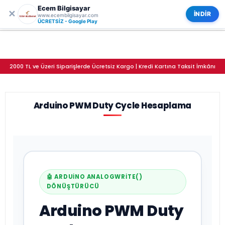
Ecem Bilgisayar
0
✕
Arduino PWM Duty Cycle Hesaplama
Kategoriler
İNDİR
www.ecembilgisayar.com
ÜCRETSİZ - Google Play
2000 TL ve Üzeri Siparişlerde Ücretsiz Kargo | Kredi Kartına Taksit İmkânı
Arduino PWM Duty Cycle Hesaplama
🤖 ARDUINO ANALOGWRITE()
DÖNÜŞTÜRÜCÜ
Arduino PWM Duty