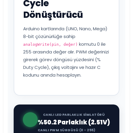
Cycle
Dönüştürücü
Arduino kartlarında (UNO, Nano, Mega)
8-bit çözünürlüğe sahip
komutu 0 ile
analogWrite(pin, değer)
255 arasında değer alır. PWM değerinizi
girerek görev döngüsü yüzdesini (%
Duty Cycle), çıkış voltajını ve hazır C
kodunu anında hesaplayın.
CANLI LED PARLAKLIK SİMLATÖRÜ
%50.2 Parlaklık (2.51V)
CANLI PWM SÜRGÜSÜ (0 - 255)