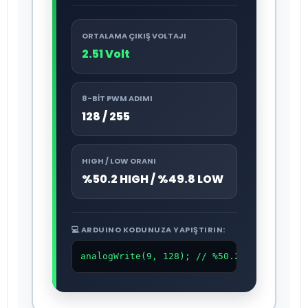
ORTALAMA ÇIKIŞ VOLTAJI
2.51 Volt
8-BIT PWM ADIMI
128 / 255
HIGH / LOW ORANI
%50.2 HIGH / %49.8 LOW
💻 ARDUINO KODUNUZA YAPIŞTIRIN:
analogWrite(9, 128); // %50.2 Duty (2.51V