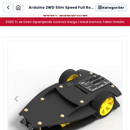
0
Arduino 2WD Slim Speed Full Robotik Geliştirme Seti - MX1508 Sürücü ve Sensör Destekli
Kategoriler
2000 TL ve Üzeri Siparişlerde Ücretsiz Kargo | Kredi Kartına Taksit İmkânı