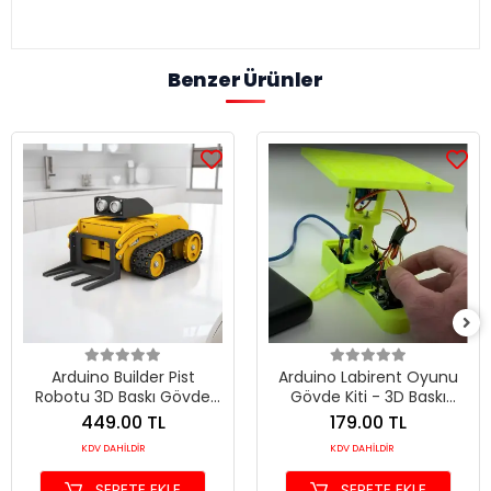
Benzer Ürünler
Arduino Builder Pist
Arduino Labirent Oyunu
Robotu 3D Baskı Gövde
Gövde Kiti - 3D Baskı
Seti - Vida Seti Dahil
Plastik Set - Vida Seti
449.00 TL
179.00 TL
Dahil
KDV DAHİLDİR
KDV DAHİLDİR
SEPETE EKLE
SEPETE EKLE