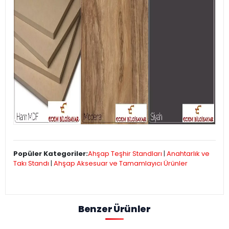
Popüler Kategoriler:
Ahşap Teşhir Standları
|
Anahtarlık ve
Takı Standı
|
Ahşap Aksesuar ve Tamamlayıcı Ürünler
Benzer Ürünler