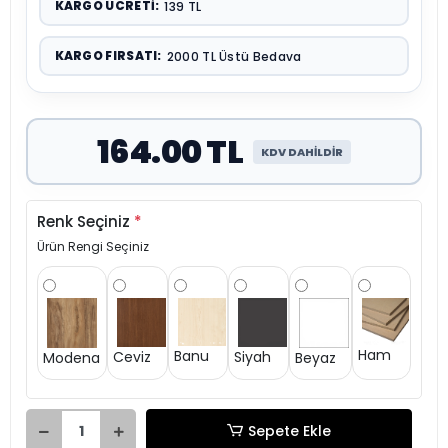
KARGO ÜCRETI:
139 TL
KARGO FIRSATI:
2000 TL Üstü Bedava
164.00 TL
KDV DAHİLDİR
Renk Seçiniz
*
Ürün Rengi Seçiniz
Ham
Banu
Siyah
Ceviz
Modena
Beyaz
Sepete Ekle