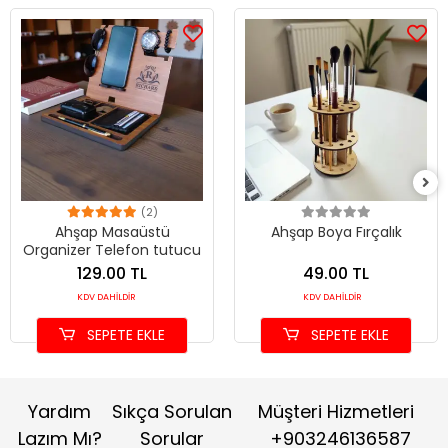
(2)
Ahşap Masaüstü
Ahşap Boya Fırçalık
Organizer Telefon tutucu
129.00 TL
49.00 TL
KDV DAHİLDİR
KDV DAHİLDİR
SEPETE EKLE
SEPETE EKLE
Yardım
Sıkça Sorulan
Müşteri Hizmetleri
Lazım Mı?
Sorular
+903246136587